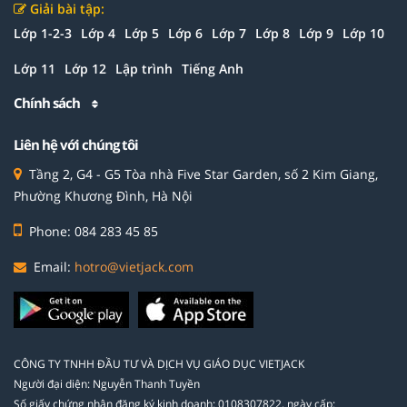
Giải bài tập:
Lớp 1-2-3
Lớp 4
Lớp 5
Lớp 6
Lớp 7
Lớp 8
Lớp 9
Lớp 10
Lớp 11
Lớp 12
Lập trình
Tiếng Anh
Chính sách
Liên hệ với chúng tôi
Tầng 2, G4 - G5 Tòa nhà Five Star Garden, số 2 Kim Giang,
Phường Khương Đình, Hà Nội
Phone: 084 283 45 85
Email:
hotro@vietjack.com
CÔNG TY TNHH ĐẦU TƯ VÀ DỊCH VỤ GIÁO DỤC VIETJACK
Người đại diện: Nguyễn Thanh Tuyền
Số giấy chứng nhận đăng ký kinh doanh: 0108307822, ngày cấp: