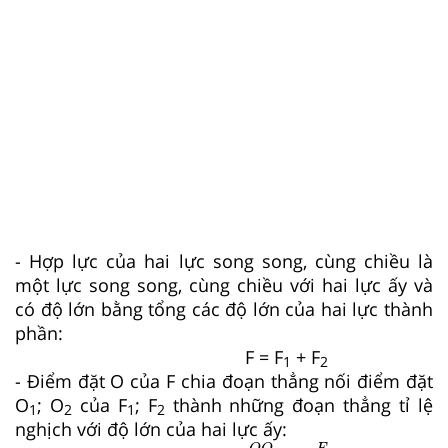
- Hợp lực của hai lực song song, cùng chiều là
một lực song song, cùng chiều với hai lực ấy và
có độ lớn bằng tổng các độ lớn của hai lực thành
phần:
F = F
+ F
1
2
- Điểm đặt O của F chia đoạn thẳng nối điểm đặt
O
; O
của F
; F
thành những đoạn thẳng tỉ lệ
1
2
1
2
nghịch với độ lớn của hai lực ấy:
O
O
1
O
O
2
=
F
2
F
1