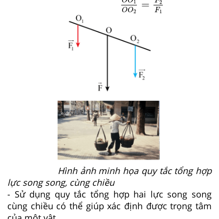
O
O
F
=
1
2
F
O
O
1
2
Hình ảnh minh họa quy tắc tổng hợp
lực song song, cùng chiều
- Sử dụng quy tắc tổng hợp hai lực song song
cùng chiều có thể giúp xác định được trọng tâm
của một vật.