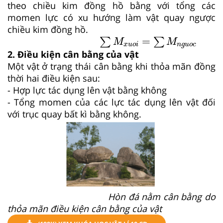
theo chiều kim đồng hồ bằng với tổng các
momen lực có xu hướng làm vật quay ngược
chiều kim đồng hồ.
∑
M
x
u
o
i
=
∑
M
n
g
u
o
c
=
∑
∑
M
M
x
u
o
i
n
g
u
o
c
2. Điều kiện cân bằng của vật
Một vật ở trạng thái cân bằng khi thỏa mãn đồng
thời hai điều kiện sau:
- Hợp lực tác dụng lên vật bằng không
- Tổng momen của các lực tác dụng lên vật đối
với trục quay bất kì bằng không.
Hòn đá nằm cân bằng do
thỏa mãn điều kiện cân bằng của vật