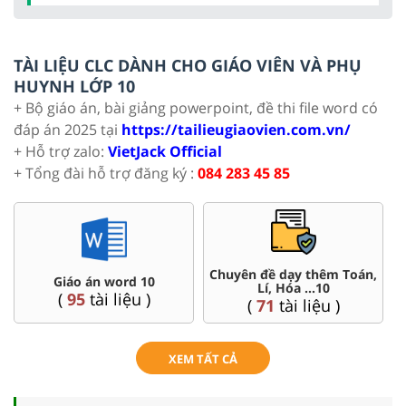
TÀI LIỆU CLC DÀNH CHO GIÁO VIÊN VÀ PHỤ
HUYNH LỚP 10
+ Bộ giáo án, bài giảng powerpoint, đề thi file word có
đáp án 2025 tại
https://tailieugiaovien.com.vn/
+ Hỗ trợ zalo:
VietJack Official
+ Tổng đài hỗ trợ đăng ký :
084 283 45 85
Đề thi HSG 10
Trắc nghiệm đúng sai 10
(
8
tài liệu )
(
41
tài liệu )
XEM TẤT CẢ