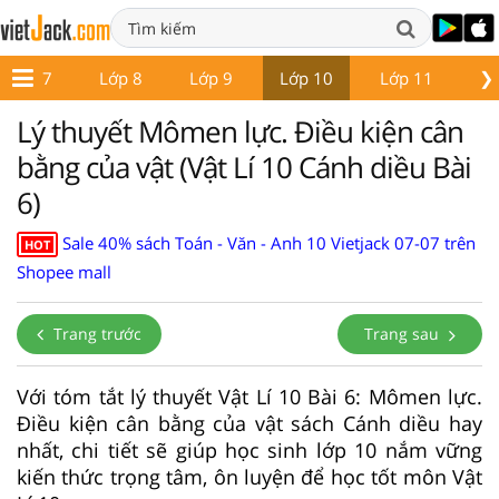
❯
Lớp 7
Lớp 8
Lớp 9
Lớp 10
Lớp 11
Lớ
Lý thuyết Mômen lực. Điều kiện cân
bằng của vật (Vật Lí 10 Cánh diều Bài
6)
Sale 40% sách Toán - Văn - Anh 10 Vietjack 07-07 trên
HOT
Shopee mall
Trang trước
Trang sau
Với tóm tắt lý thuyết Vật Lí 10 Bài 6: Mômen lực.
Điều kiện cân bằng của vật sách Cánh diều hay
nhất, chi tiết sẽ giúp học sinh lớp 10 nắm vững
kiến thức trọng tâm, ôn luyện để học tốt môn Vật