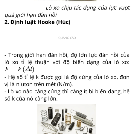
Lò xo chịu tác dụng của lực vượt
quá giới hạn đàn hồi
2. Định luật Hooke (Húc)
QUẢNG CÁO
- Trong giới hạn đàn hồi, độ lớn lực đàn hồi của
lò xo tỉ lệ thuận với độ biến dạng của lò xo:
F
=
k
Δ
l
=
(
)
F
k
Δ
l
- Hệ số tỉ lệ k được gọi là độ cứng của lò xo, đơn
vị là niutơn trên mét (N/m).
- Lò xo nào càng cứng thì càng ít bị biến dạng, hệ
số k của nó càng lớn.