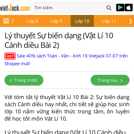
❯
Lớp 7
Lớp 8
Lớp 9
Lớp 10
Lớp 11
Lớ
Lý thuyết Sự biến dạng (Vật Lí 10
Cánh diều Bài 2)
Sale 40% sách Toán - Văn - Anh 10 Vietjack 07-07 trên
HOT
Shopee mall
Trang trước
Trang sau
Với tóm tắt lý thuyết Vật Lí 10 Bài 2: Sự biến dạng
sách Cánh diều hay nhất, chi tiết sẽ giúp học sinh
lớp 10 nắm vững kiến thức trọng tâm, ôn luyện
để học tốt môn Vật Lí 10.
Lý thuyết Sự biến dạng (Vật Lí 10 Cánh diều