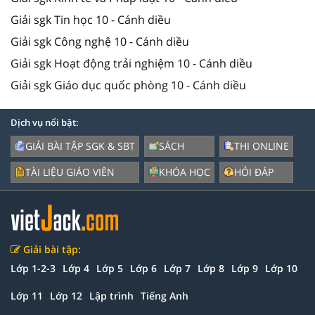
Giải sgk Tin học 10 - Cánh diều
Giải sgk Công nghệ 10 - Cánh diều
Giải sgk Hoạt động trải nghiệm 10 - Cánh diều
Giải sgk Giáo dục quốc phòng 10 - Cánh diều
Dịch vụ nổi bật:
GIẢI BÀI TẬP SGK & SBT
SÁCH
THI ONLINE
TÀI LIỆU GIÁO VIÊN
KHÓA HỌC
HỎI ĐÁP
Giải bài tập:
Lớp 1-2-3
Lớp 4
Lớp 5
Lớp 6
Lớp 7
Lớp 8
Lớp 9
Lớp 10
Lớp 11
Lớp 12
Lập trình
Tiếng Anh