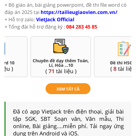
+ Bộ giáo án, bài giảng powerpoint, đề thi file word có
đáp án 2025 tại
https://tailieugiaovien.com.vn/
+ Hỗ trợ zalo:
VietJack Official
+ Tổng đài hỗ trợ đăng ký :
084 283 45 85
Đề thi HSG 10
Trắc nghiệm đúng sai 10
(
8
tài liệu )
(
41
tài liệu )
XEM TẤT CẢ
Đã có app VietJack trên điện thoại, giải bài
tập SGK, SBT Soạn văn, Văn mẫu, Thi
online, Bài giảng....miễn phí. Tải ngay ứng
dụng trên Android và iOS.