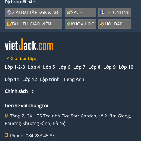
Dịch vụ nổi bật:
GIẢI BÀI TẬP SGK & SBT
SÁCH
THI ONLINE
TÀI LIỆU GIÁO VIÊN
KHÓA HỌC
HỎI ĐÁP
Giải bài tập:
Lớp 1-2-3
Lớp 4
Lớp 5
Lớp 6
Lớp 7
Lớp 8
Lớp 9
Lớp 10
Lớp 11
Lớp 12
Lập trình
Tiếng Anh
Chính sách
Liên hệ với chúng tôi
Tầng 2, G4 - G5 Tòa nhà Five Star Garden, số 2 Kim Giang,
Phường Khương Đình, Hà Nội
Phone: 084 283 45 85