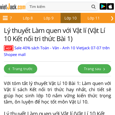
❯
Lớp 7
Lớp 8
Lớp 9
Lớp 10
Lớp 11
Lớ
Lý thuyết Làm quen với Vật lí (Vật Lí
10 Kết nối tri thức Bài 1)
Sale 40% sách Toán - Văn - Anh 10 Vietjack 07-07 trên
HOT
Shopee mall
Trang trước
Trang sau
Với tóm tắt lý thuyết Vật Lí 10 Bài 1: Làm quen với
Vật lí sách Kết nối tri thức hay nhất, chi tiết sẽ
giúp học sinh lớp 10 nắm vững kiến thức trọng
tâm, ôn luyện để học tốt môn Vật Lí 10.
Lý thuyết Làm quen với Vật lí (Vật Lí 10 Kết