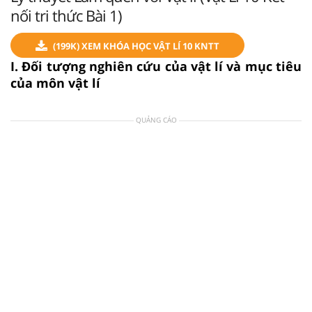
nối tri thức Bài 1)
(199K) XEM KHÓA HỌC VẬT LÍ 10 KNTT
I. Đối tượng nghiên cứu của vật lí và mục tiêu
của môn vật lí
QUẢNG CÁO