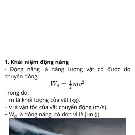
1. Khái niệm động năng
- Động năng là năng lượng vật có được do
chuyển động
W
d
=
1
2
m
v
2
1
2
=
W
m
v
d
2
Trong đó:
+ m là khối lượng của vật (kg),
+ v là vận tốc của vật chuyển động (m/s).
+ W­­
là động năng, có đơn vị là jun (J).
d