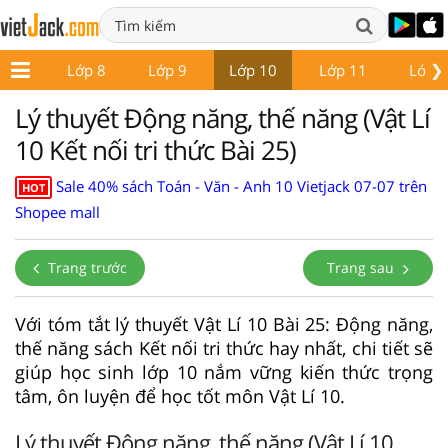
❯
ớp 7
Lớp 8
Lớp 9
Lớp 10
Lớp 11
Lớp 
Lý thuyết Động năng, thế năng (Vật Lí
10 Kết nối tri thức Bài 25)
Sale 40% sách Toán - Văn - Anh 10 Vietjack 07-07 trên
HOT
Shopee mall
Trang trước
Trang sau
Với tóm tắt lý thuyết Vật Lí 10 Bài 25: Động năng,
thế năng sách Kết nối tri thức hay nhất, chi tiết sẽ
giúp học sinh lớp 10 nắm vững kiến thức trọng
tâm, ôn luyện để học tốt môn Vật Lí 10.
Lý thuyết Động năng, thế năng (Vật Lí 10