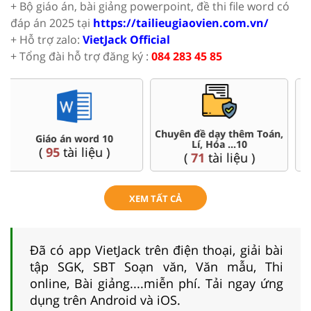
+ Bộ giáo án, bài giảng powerpoint, đề thi file word có
đáp án 2025 tại
https://tailieugiaovien.com.vn/
+ Hỗ trợ zalo:
VietJack Official
+ Tổng đài hỗ trợ đăng ký :
084 283 45 85
Đề thi HSG 10
Trắc nghiệm đúng sai 10
(
8
tài liệu )
(
41
tài liệu )
XEM TẤT CẢ
Đã có app VietJack trên điện thoại, giải bài
tập SGK, SBT Soạn văn, Văn mẫu, Thi
online, Bài giảng....miễn phí. Tải ngay ứng
dụng trên Android và iOS.