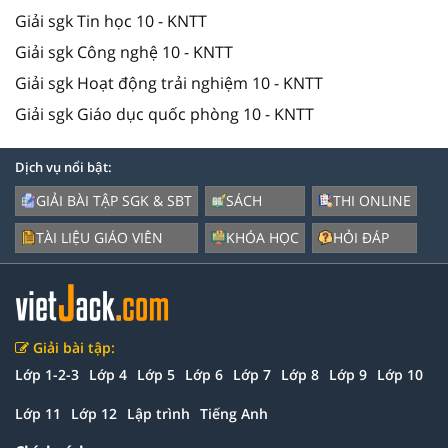
Giải sgk Tin học 10 - KNTT
Giải sgk Công nghệ 10 - KNTT
Giải sgk Hoạt động trải nghiệm 10 - KNTT
Giải sgk Giáo dục quốc phòng 10 - KNTT
Dịch vụ nổi bật:
GIẢI BÀI TẬP SGK & SBT
SÁCH
THI ONLINE
TÀI LIỆU GIÁO VIÊN
KHÓA HỌC
HỎI ĐÁP
Giải bài tập:
Lớp 1-2-3
Lớp 4
Lớp 5
Lớp 6
Lớp 7
Lớp 8
Lớp 9
Lớp 10
Lớp 11
Lớp 12
Lập trình
Tiếng Anh