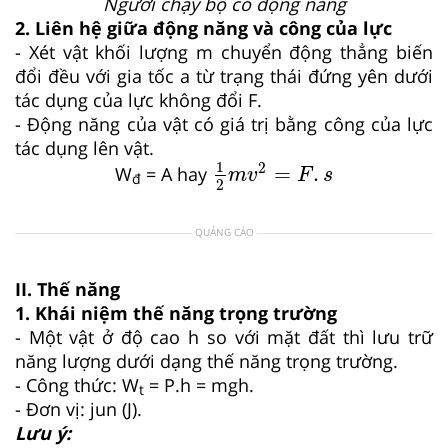
Người chạy bộ có động năng
2. Liên hệ giữa động năng và công của lực
- Xét vật khối lượng m chuyển động thẳng biến
đổi đều với gia tốc a từ trạng thái đứng yên dưới
tác dụng của lực không đổi F.
- Động năng của vật có giá trị bằng công của lực
tác dụng lên vật.
1
2
m
v
2
=
F
.
s
1
2
=
.
W
= A hay
m
v
F
s
đ
2
QUẢNG CÁO
II. Thế năng
1. Khái niệm thế năng trọng trường
- Một vật ở độ cao h so với mặt đất thì lưu trữ
năng lượng dưới dạng thế năng trọng trường.
- Công thức: W
= P.h = mgh.
t
- Đơn vị: jun (J).
Lưu ý: