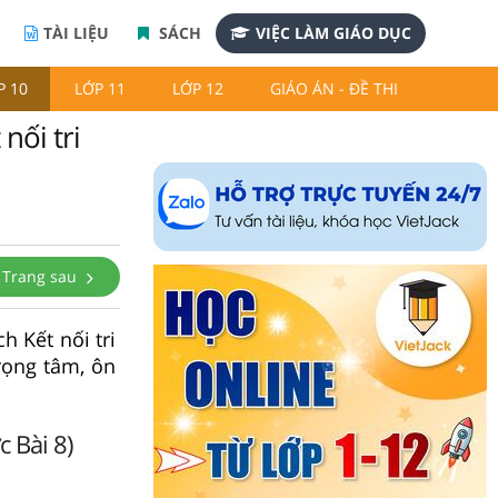
TÀI LIỆU
SÁCH
VIỆC LÀM GIÁO DỤC
P 10
LỚP 11
LỚP 12
GIÁO ÁN - ĐỀ THI
nối tri
Trang sau
h Kết nối tri
rọng tâm, ôn
c Bài 8)