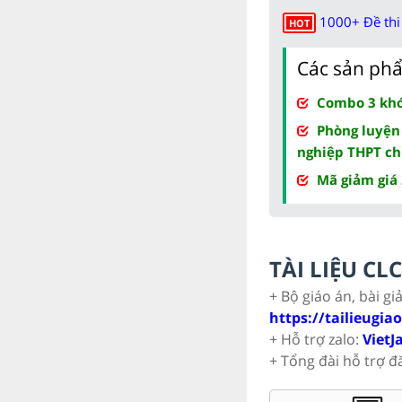
1000+ Đề thi 
HOT
Các sản phẩ
Combo 3 khóa
Phòng luyện
nghiệp THPT ch
Mã giảm giá
TÀI LIỆU C
+ Bộ giáo án, bài gi
https://tailieugia
+ Hỗ trợ zalo:
VietJ
+ Tổng đài hỗ trợ đ