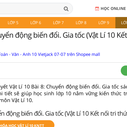
HỌC ONLINE
LỚP 5
LỚP 6
LỚP 7
LỚP 8
LỚP 9
LỚ
yển động biến đổi. Gia tốc (Vật Lí 10 Kết 
oán - Văn - Anh 10 Vietjack 07-07 trên Shopee mall
uyết Vật Lí 10 Bài 8: Chuyển động biến đổi. Gia tốc sác
hi tiết sẽ giúp học sinh lớp 10 nắm vững kiến thức t
môn Vật Lí 10.
 động biến đổi. Gia tốc (Vật Lí 10 Kết nối tri thứ
KHÓA HỌC VẬT LÍ 10 KNTT