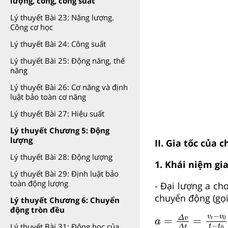
lượng, công, công suất
Lý thuyết Bài 23: Năng lượng.
Công cơ học
Lý thuyết Bài 24: Công suất
Lý thuyết Bài 25: Động năng, thế
năng
Lý thuyết Bài 26: Cơ năng và định
luật bảo toàn cơ năng
Lý thuyết Bài 27: Hiệu suất
Lý thuyết Chương 5: Động
lượng
II. Gia tốc của 
Lý thuyết Bài 28: Động lượng
1. Khái niệm gia
Lý thuyết Bài 29: Định luật bảo
toàn động lượng
- Đại lượng a ch
chuyển động (gọi t
Lý thuyết Chương 6: Chuyển
động tròn đều
a
=
Δ
v
Δ
t
=
v
t
−
v
0
−
v
v
=
=
Δ
v
0
t
a
−
Lý thuyết Bài 31: Động học của
t
t
Δ
t
0