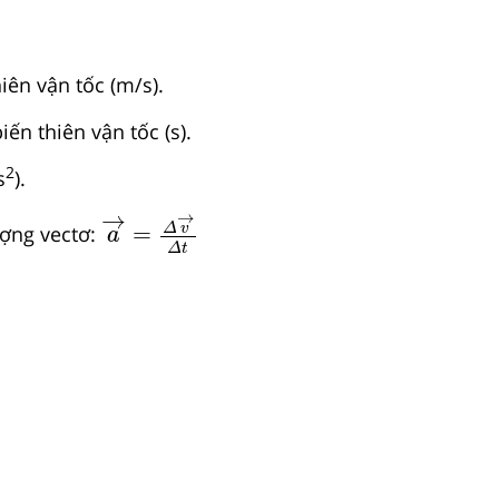
hiên vận tốc (m/s).
biến thiên vận tốc (s).
2
s
).
a
→
=
Δ
v
→
Δ
t
→
→
=
Δ
v
lượng vectơ:
a
Δ
t