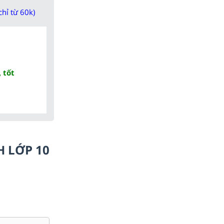
chỉ từ 60k)
 tốt
H LỚP 10