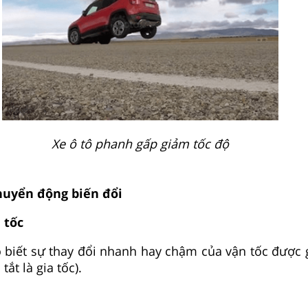
Xe ô tô phanh gấp giảm tốc độ
chuyển động biến đổi
 tốc
o biết sự thay đổi nhanh hay chậm của vận tốc được g
ắt là gia tốc).
t
−
t
0