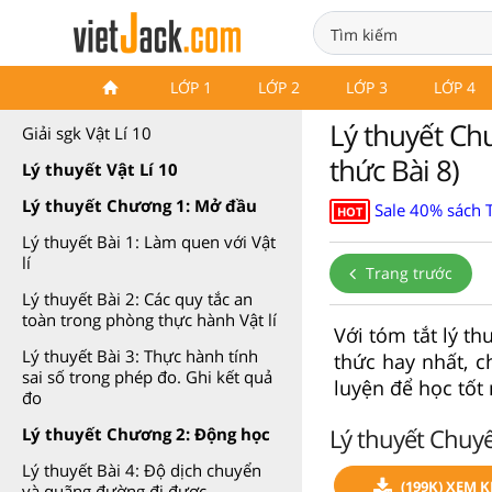
Lý thuyết Vật Lí 10 Kết nối tri
LỚP 1
LỚP 2
LỚP 3
LỚP 4
thức
Lý thuyết Chu
Giải sgk Vật Lí 10
thức Bài 8)
Lý thuyết Vật Lí 10
Lý thuyết Chương 1: Mở đầu
Sale 40% sách T
HOT
Lý thuyết Bài 1: Làm quen với Vật
lí
Trang trước
Lý thuyết Bài 2: Các quy tắc an
toàn trong phòng thực hành Vật lí
Với tóm tắt lý th
Lý thuyết Bài 3: Thực hành tính
thức hay nhất, c
sai số trong phép đo. Ghi kết quả
luyện để học tốt 
đo
Lý thuyết Chuyển
Lý thuyết Chương 2: Động học
Lý thuyết Bài 4: Độ dịch chuyển
(199K) XEM 
và quãng đường đi được