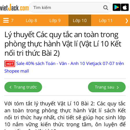
❯
Lớp 7
Lớp 8
Lớp 9
Lớp 10
Lớp 11
Lớ
Lý thuyết Các quy tắc an toàn trong
phòng thực hành Vật lí (Vật Lí 10 Kết
nối tri thức Bài 2)
Sale 40% sách Toán - Văn - Anh 10 Vietjack 07-07 trên
HOT
Shopee mall
Trang trước
Trang sau
Với tóm tắt lý thuyết Vật Lí 10 Bài 2: Các quy tắc
an toàn trong phòng thực hành Vật lí sách Kết
nối tri thức hay nhất, chi tiết sẽ giúp học sinh lớp
10 nắm vững kiến thức trọng tâm, ôn luyện để