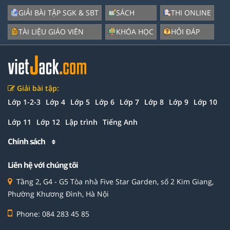
GIẢI BÀI TẬP SGK & SBT
SÁCH
THI ONLINE
TÀI LIỆU GIÁO VIÊN
KHÓA HỌC
HỎI ĐÁP
Giải bài tập:
Lớp 1-2-3
Lớp 4
Lớp 5
Lớp 6
Lớp 7
Lớp 8
Lớp 9
Lớp 10
Lớp 11
Lớp 12
Lập trình
Tiếng Anh
Chính sách
Liên hệ với chúng tôi
Tầng 2, G4 - G5 Tòa nhà Five Star Garden, số 2 Kim Giang,
Phường Khương Đình, Hà Nội
Phone: 084 283 45 85