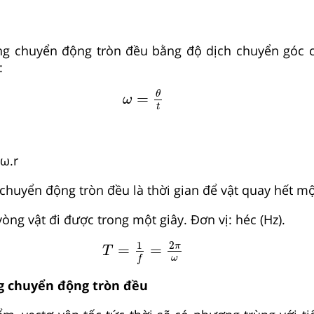
ong chuyển động tròn đều bằng độ dịch chuyển góc c
:
ω
=
θ
t
θ
=
ω
t
 ω.r
g chuyển động tròn đều là thời gian để vật quay hết mộ
 vòng vật đi được trong một giây. Đơn vị: héc (Hz).
T
=
1
f
=
2
π
ω
2
1
π
=
=
T
ω
f
ong chuyển động tròn đều