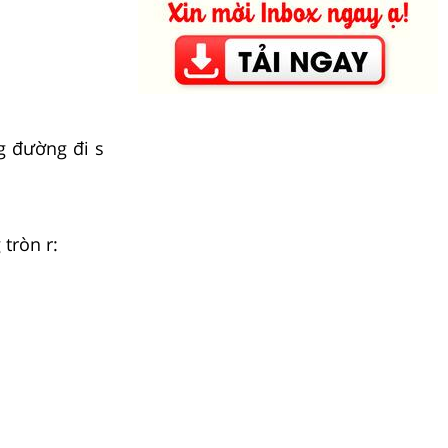
g đường đi s
tròn r: