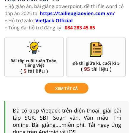
+ Bộ giáo án, bài giảng powerpoint, đề thi file word có
đáp án 2025 tại
https://tailieugiaovien.com.vn/
+ Hỗ trợ zalo:
VietJack Official
+ Tổng đài hỗ trợ đăng ký :
084 283 45 85
Bài tập cuối tuần Toán,
Đề thi giữa kì, cuối kì 5
Tiếng Việt
(
95
tài liệu )
(
5
tài liệu )
XEM TẤT CẢ
Đã có app VietJack trên điện thoại, giải bài
tập SGK, SBT Soạn văn, Văn mẫu, Thi
online, Bài giảng....miễn phí. Tải ngay ứng
dụng trên Android và iOS.