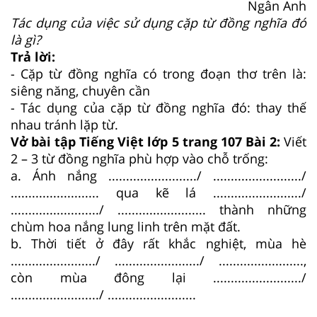
Ngân Anh
Tác dụng của việc sử dụng cặp từ đồng nghĩa đó
là gì?
Trả lời:
- Cặp từ đồng nghĩa có trong đoạn thơ trên là:
siêng năng, chuyên cần
- Tác dụng của cặp từ đồng nghĩa đó: thay thế
nhau tránh lặp từ.
Vở bài tập Tiếng Việt lớp 5 trang 107 Bài 2:
Viết
2 – 3 từ đồng nghĩa phù hợp vào chỗ trống:
a. Ánh nắng ........................./ ........................./
......................... qua kẽ lá ........................./
........................./ ......................... thành những
chùm hoa nắng lung linh trên mặt đất.
b. Thời tiết ở đây rất khắc nghiệt, mùa hè
......................../ ......................../ ........................,
còn mùa đông lại ........................./
........................./ .........................