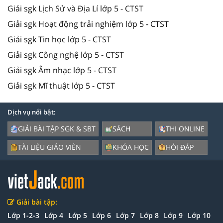
Giải sgk Lịch Sử và Địa Lí lớp 5 - CTST
Giải sgk Hoạt động trải nghiệm lớp 5 - CTST
Giải sgk Tin học lớp 5 - CTST
Giải sgk Công nghệ lớp 5 - CTST
Giải sgk Âm nhạc lớp 5 - CTST
Giải sgk Mĩ thuật lớp 5 - CTST
Dịch vụ nổi bật:
GIẢI BÀI TẬP SGK & SBT
SÁCH
THI ONLINE
TÀI LIỆU GIÁO VIÊN
KHÓA HỌC
HỎI ĐÁP
Giải bài tập:
Lớp 1-2-3
Lớp 4
Lớp 5
Lớp 6
Lớp 7
Lớp 8
Lớp 9
Lớp 10