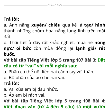
QUẢNG CÁO
Trả lời:
a. Ánh nắng
xuyên/ chiếu
qua kẽ lá
tạo/ hình
thành những chùm hoa nắng lung linh trên mặt
đất.
b. Thời tiết ở đây rất khắc nghiệt, mùa hè
nóng
nực/ oi bức
còn mùa đông lại
lạnh giá/ rét
buốt.
Vở bài tập Tiếng Việt lớp 5 trang 107 Bài 3:
Đặt
câu có từ “vai” với mỗi nghĩa sau:
a. Phần cơ thể nối liền hai cánh tay với thân.
b. Bộ phận của áo che hai vai.
Trả lời:
a. Vai của em bị đau nhức.
b. Áo em bị rách vai.
Vở bài tập Tiếng Việt lớp 5 trang 108 Bài 4:
Viết đoạn văn (từ 4 đến 5 câu) tả một vườn