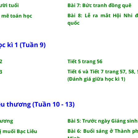
ười tuổi
Bài 7: Bức tranh đồng quê
Bài 8: Lễ ra mắt Hội Nhi 
y mê toán học
quốc
c kì 1 (Tuần 9)
2
Tiết 5 trang 56
Tiết 6 và Tiết 7 trang 57, 58, 
3
(Đánh giá giữa học kì 1)
u thương (Tuần 10 - 13)
thương
Bài 5: Trước ngày Giáng sinh
Bài 6: Buổi sáng ở Thành p
ị muối Bạc Liêu