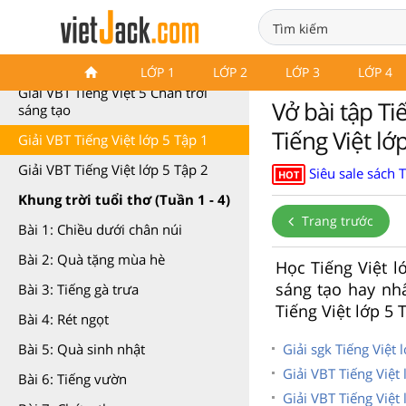
Giải vở bài tập Tiếng Việt 5
LỚP 1
LỚP 2
LỚP 3
LỚP 4
Giải VBT Tiếng Việt 5 Chân trời
Vở bài tập Ti
sáng tạo
Tiếng Việt lớ
Giải VBT Tiếng Việt lớp 5 Tập 1
Giải VBT Tiếng Việt lớp 5 Tập 2
Siêu sale sách 
HOT
Khung trời tuổi thơ (Tuần 1 - 4)
Trang trước
Bài 1: Chiều dưới chân núi
Bài 2: Quà tặng mùa hè
Học Tiếng Việt lớ
sáng tạo hay nhấ
Bài 3: Tiếng gà trưa
Tiếng Việt lớp 5 
Bài 4: Rét ngọt
Giải sgk Tiếng Việt 
Bài 5: Quà sinh nhật
Giải VBT Tiếng Việt 
Bài 6: Tiếng vườn
Giải VBT Tiếng Việt 