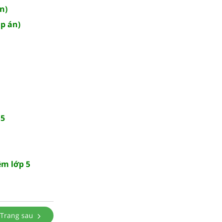
n)
áp án)
 5
ệm lớp 5
Trang sau