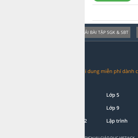
GIẢI BÀI TẬP SGK & SBT
Dịch vụ nổi bật:
Trang web chia sẻ nội dung miễn phí dành c
Giải bài tập:
Lớp 1-2-3
Lớp 4
Lớp 5
Lớp 7
Lớp 8
Lớp 9
Lớp 11
Lớp 12
Lập trình
CÔNG TY TNHH ĐẦU TƯ VÀ DỊCH VỤ GIÁO DỤC VIETJACK