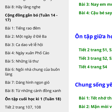
Bài 3: Nay em m
Bài 8: Hãy lắng nghe
Bài 4: Cậu bé sa
Cộng đồng gắn bó (Tuần 14 -
17)
Bài 1: Tiếng rao đêm
Ôn tập giữa họ
Bài 2: Một ngày ở Đê Ba
Bài 3: Ca dao về lễ hội
Tiết 2 trang 51, 5
Bài 4: Ngày xuân Phố Cáo
Tiết 3 trang 52, 5
Bài 5: Những lá thư
Tiết 4 trang 54
Bài 6: Ngôi nhà chung của buôn
làng
Bài 7: Dáng hình ngọn gió
Chung sống yê
Bài 8: Từ những cánh đồng xanh
Bài 1: Tết nhớ 
Ôn tập cuối học kì 1 (Tuần 18)
Bài 2: Mặn mòi v
Tiết 2 trang 107, 108