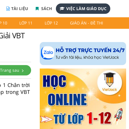
TÀI LIỆU
SÁCH
VIỆC LÀM GIÁO DỤC
P 10
LỚP 11
LỚP 12
GIÁO ÁN - ĐỀ THI
Giải VBT
Trang sau
p 1 Chân trời
ập trong VBT