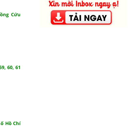
đồng Cứu
59, 60, 61
hố Hồ Chí