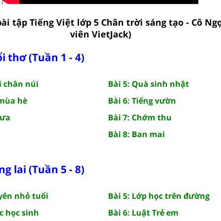
ài tập Tiếng Việt lớp 5 Chân trời sáng tạo - Cô Ng
viên VietJack)
i thơ (Tuần 1 - 4)
i chân núi
Bài 5: Quà sinh nhật
 mùa hè
Bài 6: Tiếng vườn
rưa
Bài 7: Chớm thu
Bài 8: Ban mai
 lai (Tuần 5 - 8)
yên nhỏ tuổi
Bài 5: Lớp học trên đường
ác học sinh
Bài 6: Luật Trẻ em