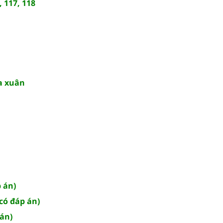
, 117, 118
a xuân
p án)
(có đáp án)
 án)