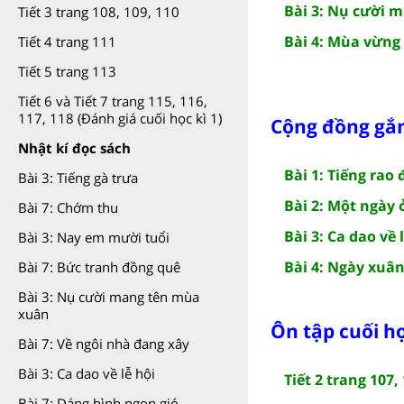
Bài 3: Nụ cười 
Tiết 3 trang 108, 109, 110
Bài 4: Mùa vừng
Tiết 4 trang 111
Tiết 5 trang 113
Tiết 6 và Tiết 7 trang 115, 116,
117, 118 (Đánh giá cuối học kì 1)
Cộng đồng gắn 
Nhật kí đọc sách
Bài 1: Tiếng rao
Bài 3: Tiếng gà trưa
Bài 2: Một ngày 
Bài 7: Chớm thu
Bài 3: Ca dao về 
Bài 3: Nay em mười tuổi
Bài 4: Ngày xuâ
Bài 7: Bức tranh đồng quê
Bài 3: Nụ cười mang tên mùa
xuân
Ôn tập cuối họ
Bài 7: Về ngôi nhà đang xây
Bài 3: Ca dao về lễ hội
Tiết 2 trang 107,
Bài 7: Dáng hình ngọn gió