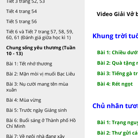
Tiết 3 trang 52, 53
Tiết 4 trang 54
Video Giải Vở b
Tiết 5 trang 56
Tiết 6 và Tiết 7 trang 57, 58, 59,
Khung trời tuổ
60, 61 (Đánh giá giữa học kì 1)
Chung sống yêu thương (Tuần
Bài 1: Chiều dướ
10 - 13)
Bài 2: Quà tặng
Bài 1: Tết nhớ thương
Bài 3: Tiếng gà t
Bài 2: Mặn mòi vị muối Bạc Liêu
Bài 4: Rét ngọt
Bài 3: Nụ cười mang tên mùa
xuân
Bài 4: Mùa vừng
Chủ nhân tương
Bài 5: Trước ngày Giáng sinh
Bài 6: Buổi sáng ở Thành phố Hồ
Bài 1: Trạng ngu
Chí Minh
Bài 2: Thư gửi c
Bài 7: Về ngôi nhà đang xây