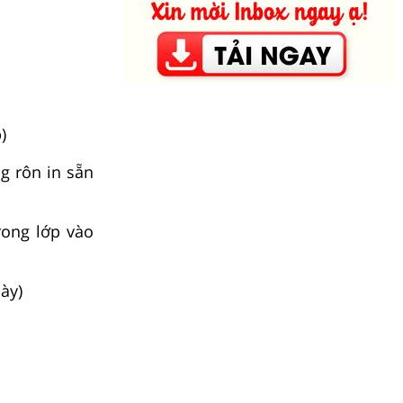
)
ng rôn in sẵn
rong lớp vào
ày)