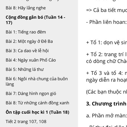
Bài 8: Hãy lắng nghe
=> Cả ba tiết mụ
Cộng đồng gắn bó (Tuần 14 -
- Phần liên hoan:
17)
Bài 1: Tiếng rao đêm
Bài 2: Một ngày ở Đê Ba
+ Tổ 1: dọn vệ si
Bài 3: Ca dao về lễ hội
+ Tổ 2: trang tr
Bài 4: Ngày xuân Phố Cáo
có dòng chữ Chà
Bài 5: Những lá thư
+ Tổ 3 và tổ 4:
Bài 6: Ngôi nhà chung của buôn
ngày diễn ra hoạ
làng
(Các bạn thuộc n
Bài 7: Dáng hình ngọn gió
Bài 8: Từ những cánh đồng xanh
3. Chương trình
Ôn tập cuối học kì 1 (Tuần 18)
a. Phần mở màn:
Tiết 2 trang 107, 108