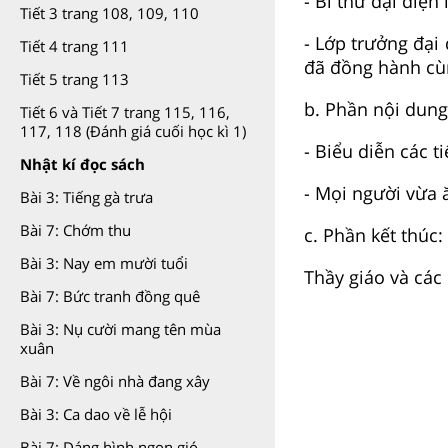
- Bí thư đại diện
Tiết 3 trang 108, 109, 110
- Lớp trưởng đại 
Tiết 4 trang 111
đã đồng hành cùn
Tiết 5 trang 113
b. Phần nội dung
Tiết 6 và Tiết 7 trang 115, 116,
117, 118 (Đánh giá cuối học kì 1)
- Biểu diễn các t
Nhật kí đọc sách
- Mọi người vừa 
Bài 3: Tiếng gà trưa
Bài 7: Chớm thu
c. Phần kết thúc:
Bài 3: Nay em mười tuổi
Thầy giáo và các
Bài 7: Bức tranh đồng quê
Bài 3: Nụ cười mang tên mùa
xuân
Bài 7: Về ngôi nhà đang xây
Bài 3: Ca dao về lễ hội
Bài 7: Dáng hình ngọn gió