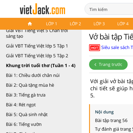
Giải vở bài tập Tiếng Việt 5
LỚP 1
LỚP 2
LỚP 3
LỚP 4
Giải VBT Tiếng Việt 5 Chân trời
Vở bài tập Tiế
sáng tạo
Giải VBT Tiếng Việt lớp 5 Tập 1
Siêu sale sách 
HOT
Giải VBT Tiếng Việt lớp 5 Tập 2
Trang trước
Khung trời tuổi thơ (Tuần 1 - 4)
Bài 1: Chiều dưới chân núi
Với giải vở bài t
Bài 2: Quà tặng mùa hè
chi tiết sẽ giúp 
5.
Bài 3: Tiếng gà trưa
Bài 4: Rét ngọt
Nội dung
Bài 5: Quà sinh nhật
Bài tập trang 56
Bài 6: Tiếng vườn
Tự đánh giá trang