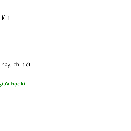
kì 1.
hay, chi tiết
 giữa học kì