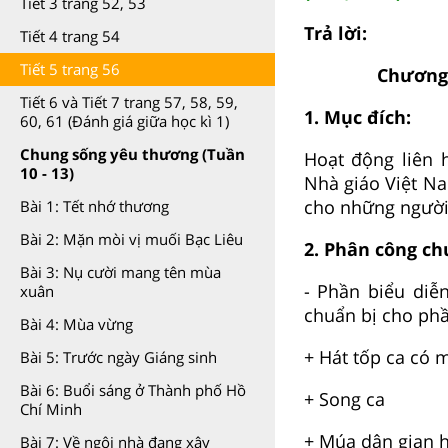
Tiết 3 trang 52, 53
Trả lời:
Tiết 4 trang 54
Tiết 5 trang 56
Chương 
Tiết 6 và Tiết 7 trang 57, 58, 59,
1. Mục đích:
60, 61 (Đánh giá giữa học kì 1)
Chung sống yêu thương (Tuần
Hoạt động liên
10 - 13)
Nhà giáo Việt Na
cho những người 
Bài 1: Tết nhớ thương
Bài 2: Mặn mòi vị muối Bạc Liêu
2. Phân công ch
Bài 3: Nụ cười mang tên mùa
- Phần biểu diễ
xuân
chuẩn bị cho phầ
Bài 4: Mùa vừng
+ Hát tốp ca có
Bài 5: Trước ngày Giáng sinh
Bài 6: Buổi sáng ở Thành phố Hồ
+ Song ca
Chí Minh
+ Múa dân gian 
Bài 7: Về ngôi nhà đang xây