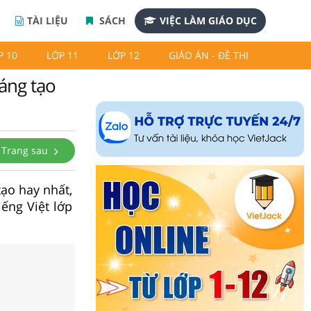
TÀI LIỆU
SÁCH
VIỆC LÀM GIÁO DỤC
P 10
LỚP 11
LỚP 12
GIÁO ÁN - ĐỀ THI
sáng tạo
Trang sau
tạo hay nhất,
iếng Việt lớp