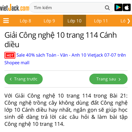
❯
ớp 7
Lớp 8
Lớp 9
Lớp 10
Lớp 11
Lớp 
Giải Công nghệ 10 trang 114 Cánh
diều
Sale 40% sách Toán - Văn - Anh 10 Vietjack 07-07 trên
HOT
Shopee mall
Trang trước
Trang sau
Với Giải Công nghệ 10 trang 114 trong Bài 21:
Công nghệ trồng cây không dùng đất Công nghệ
lớp 10 Cánh diều hay nhất, ngắn gọn sẽ giúp học
sinh dễ dàng trả lời các câu hỏi & làm bài tập
Công nghệ 10 trang 114.