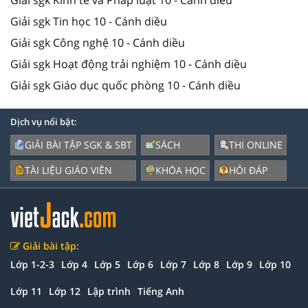
Giải sgk Tin học 10 - Cánh diều
Giải sgk Công nghệ 10 - Cánh diều
Giải sgk Hoạt động trải nghiệm 10 - Cánh diều
Giải sgk Giáo dục quốc phòng 10 - Cánh diều
Dịch vụ nổi bật:
GIẢI BÀI TẬP SGK & SBT
SÁCH
THI ONLINE
TÀI LIỆU GIÁO VIÊN
KHÓA HỌC
HỎI ĐÁP
Giải bài tập:
Lớp 1-2-3
Lớp 4
Lớp 5
Lớp 6
Lớp 7
Lớp 8
Lớp 9
Lớp 10
Lớp 11
Lớp 12
Lập trình
Tiếng Anh