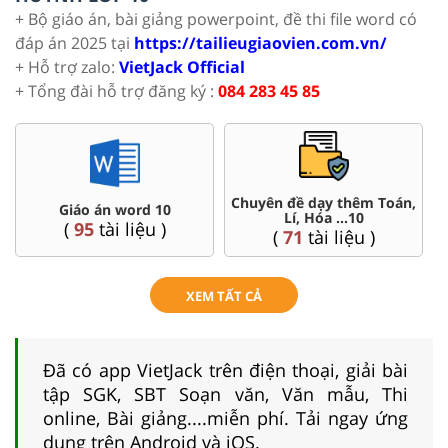
+ Bộ giáo án, bài giảng powerpoint, đề thi file word có
đáp án 2025 tại
https://tailieugiaovien.com.vn/
+ Hỗ trợ zalo:
VietJack Official
+ Tổng đài hỗ trợ đăng ký :
084 283 45 85
Chuyên đề dạy thêm Toán,
Giáo án word 10
Lí, Hóa ...10
(
95
tài liệu )
(
71
tài liệu )
XEM TẤT CẢ
Đã có app VietJack trên điện thoại, giải bài
tập SGK, SBT Soạn văn, Văn mẫu, Thi
online, Bài giảng....miễn phí. Tải ngay ứng
dụng trên Android và iOS.