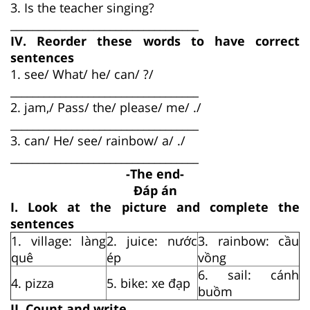
3. Is the teacher singing?
__________________________________
IV. Reorder these words to have correct
sentences
1. see/ What/ he/ can/ ?/
__________________________________
2. jam,/ Pass/ the/ please/ me/ ./
__________________________________
3. can/ He/ see/ rainbow/ a/ ./
__________________________________
-The end-
Đáp án
I. Look at the picture and complete the
sentences
1. village: làng
2. juice: nước
3. rainbow: cầu
quê
ép
vồng
6. sail: cánh
4. pizza
5. bike: xe đạp
buồm
II. Count and write