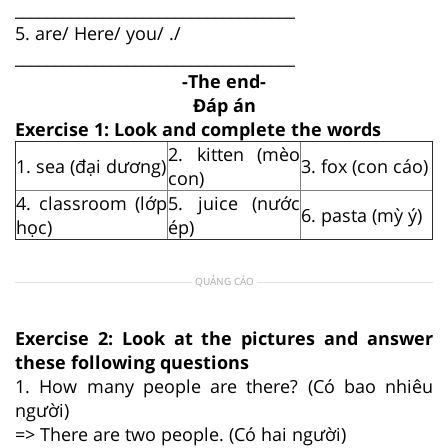
___________________________________
5. are/ Here/ you/ ./
___________________________________
-The end-
Đáp án
Exercise 1: Look and complete the words
2. kitten (mèo
1. sea (đại dương)
3. fox (con cáo)
con)
4. classroom (lớp
5. juice (nước
6. pasta (mỳ ý)
học)
ép)
QUẢNG CÁO
Exercise 2: Look at the pictures and answer
these following questions
1. How many people are there? (Có bao nhiêu
người)
=> There are two people. (Có hai người)