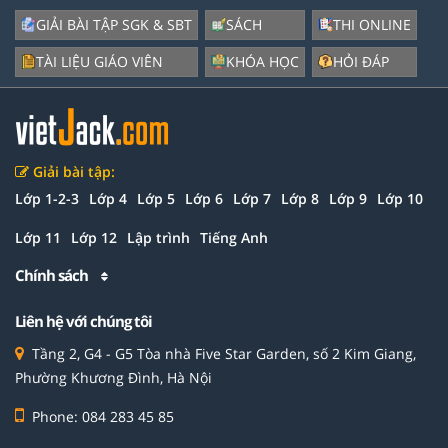
GIẢI BÀI TẬP SGK & SBT
SÁCH
THI ONLINE
TÀI LIỆU GIÁO VIÊN
KHÓA HỌC
HỎI ĐÁP
Giải bài tập:
Lớp 1-2-3
Lớp 4
Lớp 5
Lớp 6
Lớp 7
Lớp 8
Lớp 9
Lớp 10
Lớp 11
Lớp 12
Lập trình
Tiếng Anh
Chính sách
Liên hệ với chúng tôi
Tầng 2, G4 - G5 Tòa nhà Five Star Garden, số 2 Kim Giang,
Phường Khương Đình, Hà Nội
Phone: 084 283 45 85