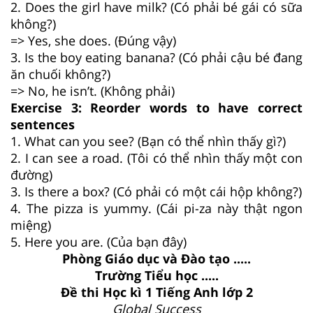
2. Does the girl have milk? (Có phải bé gái có sữa
không?)
=> Yes, she does. (Đúng vậy)
3. Is the boy eating banana? (Có phải cậu bé đang
ăn chuối không?)
=> No, he isn’t. (Không phải)
Exercise 3: Reorder words to have correct
sentences
1. What can you see? (Bạn có thể nhìn thấy gì?)
2. I can see a road. (Tôi có thể nhìn thấy một con
đường)
3. Is there a box? (Có phải có một cái hộp không?)
4. The pizza is yummy. (Cái pi-za này thật ngon
miệng)
5. Here you are. (Của bạn đây)
Phòng Giáo dục và Đào tạo .....
Trường Tiểu học .....
Đề thi Học kì 1 Tiếng Anh lớp 2
Global Success