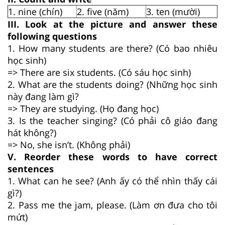
1. nine (chín)
2. five (năm)
3. ten (mười)
III. Look at the picture and answer these
following questions
1. How many students are there? (Có bao nhiêu
học sinh)
=> There are six students. (Có sáu học sinh)
2. What are the students doing? (Những học sinh
này đang làm gì?
=> They are studying. (Họ đang học)
3. Is the teacher singing? (Có phải cô giáo đang
hát không?)
=> No, she isn’t. (Không phải)
V. Reorder these words to have correct
sentences
1. What can he see? (Anh ấy có thể nhìn thấy cái
gì?)
2. Pass me the jam, please. (Làm ơn đưa cho tôi
mứt)