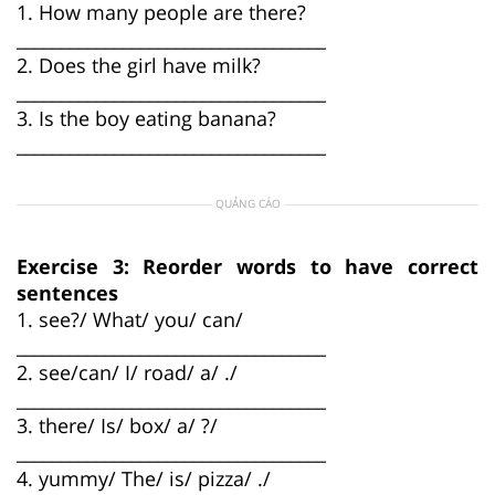
1. How many people are there?
___________________________________
2. Does the girl have milk?
___________________________________
3. Is the boy eating banana?
___________________________________
QUẢNG CÁO
Exercise 3: Reorder words to have correct
sentences
1. see?/ What/ you/ can/
___________________________________
2. see/can/ I/ road/ a/ ./
___________________________________
3. there/ Is/ box/ a/ ?/
___________________________________
4. yummy/ The/ is/ pizza/ ./