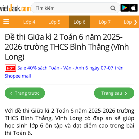
❯
Lớp 3
Lớp 4
Lớp 5
Lớp 6
Lớp 7
Lớp 8
Đề thi Giữa kì 2 Toán 6 năm 2025-
2026 trường THCS Bình Thắng (Vĩnh
Long)
Sale 40% sách Toán - Văn - Anh 6 ngày 07-07 trên
HOT
Shopee mall
Trang trước
Trang sau
Với đề thi Giữa kì 2 Toán 6 năm 2025-2026 trường
THCS Bình Thắng, Vĩnh Long có đáp án sẽ giúp
học sinh lớp 6 ôn tập và đạt điểm cao trong bài
thi Toán 6.