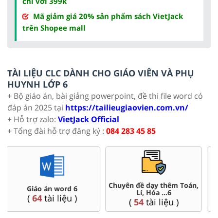
chỉ với 399k
Mã giảm giá 20% sản phẩm sách VietJack
trên Shopee mall
TÀI LIỆU CLC DÀNH CHO GIÁO VIÊN VÀ PHỤ
HUYNH LỚP 6
+ Bộ giáo án, bài giảng powerpoint, đề thi file word có
đáp án 2025 tại
https://tailieugiaovien.com.vn/
+ Hỗ trợ zalo:
VietJack Official
+ Tổng đài hỗ trợ đăng ký :
084 283 45 85
Đề thi HSG 6
Trắc nghiệm đúng sai 6
(
4
tài liệu )
(
26
tài liệu )