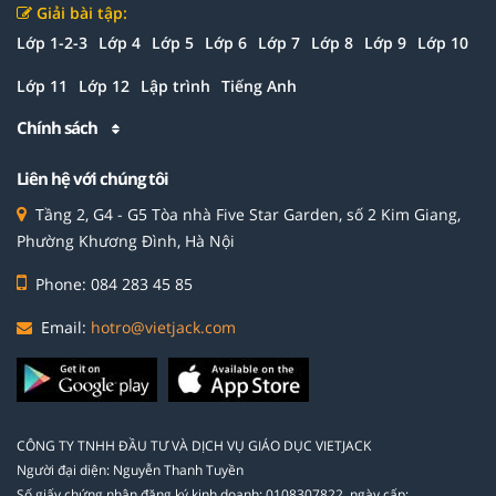
Giải bài tập:
Lớp 1-2-3
Lớp 4
Lớp 5
Lớp 6
Lớp 7
Lớp 8
Lớp 9
Lớp 10
Lớp 11
Lớp 12
Lập trình
Tiếng Anh
Chính sách
Liên hệ với chúng tôi
Tầng 2, G4 - G5 Tòa nhà Five Star Garden, số 2 Kim Giang,
Phường Khương Đình, Hà Nội
Phone: 084 283 45 85
Email:
hotro@vietjack.com
CÔNG TY TNHH ĐẦU TƯ VÀ DỊCH VỤ GIÁO DỤC VIETJACK
Người đại diện: Nguyễn Thanh Tuyền
Số giấy chứng nhận đăng ký kinh doanh: 0108307822, ngày cấp: