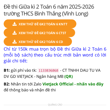
Đề thi Giữa kì 2 Toán 6 năm 2025-2026
trường THCS Bình Thắng (Vĩnh Long)
XEM THỬ ĐỀ GK2 TOÁN 6 KNTT
XEM THỬ ĐỀ GK2 TOÁN 6 CTST
XEM THỬ ĐỀ GK2 TOÁN 6 CD
Chỉ từ 150k mua trọn bộ Đề thi Giữa kì 2 Toán 6
(mỗi bộ sách) theo cấu trúc mới bản word có lời
giải chi tiết:
B1:
gửi phí vào tk:
- CT TNHH DAU TU VA
1133836868
DV GD VIETJACK - Ngân hàng MB
(QR)
B2:
Nhắn tin tới Zalo
VietJack Official - nhấn vào đây
để thông báo và nhận đề thi
QUẢNG CÁO