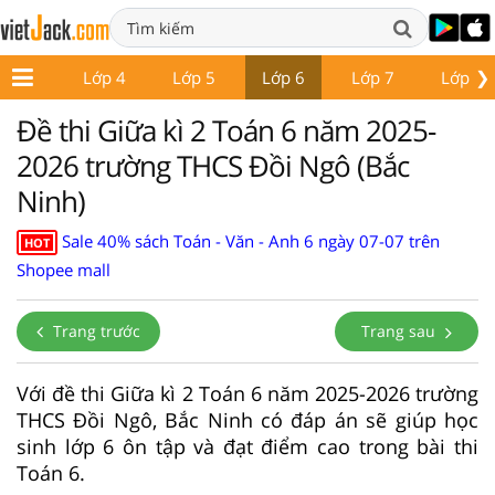
❯
Lớp 3
Lớp 4
Lớp 5
Lớp 6
Lớp 7
Lớp 8
Đề thi Giữa kì 2 Toán 6 năm 2025-
2026 trường THCS Đồi Ngô (Bắc
Ninh)
Sale 40% sách Toán - Văn - Anh 6 ngày 07-07 trên
HOT
Shopee mall
Trang trước
Trang sau
Với đề thi Giữa kì 2 Toán 6 năm 2025-2026 trường
THCS Đồi Ngô, Bắc Ninh có đáp án sẽ giúp học
sinh lớp 6 ôn tập và đạt điểm cao trong bài thi
Toán 6.