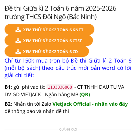
Đề thi Giữa kì 2 Toán 6 năm 2025-2026
trường THCS Đồi Ngô (Bắc Ninh)
XEM THỬ ĐỀ GK2 TOÁN 6 KNTT
XEM THỬ ĐỀ GK2 TOÁN 6 CTST
XEM THỬ ĐỀ GK2 TOÁN 6 CD
Chỉ từ 150k mua trọn bộ Đề thi Giữa kì 2 Toán 6
(mỗi bộ sách) theo cấu trúc mới bản word có lời
giải chi tiết:
B1:
gửi phí vào tk:
- CT TNHH DAU TU VA
1133836868
DV GD VIETJACK - Ngân hàng MB
(QR)
B2:
Nhắn tin tới Zalo
VietJack Official - nhấn vào đây
để thông báo và nhận đề thi
QUẢNG CÁO