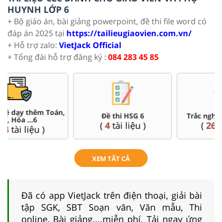
HUYNH LỚP 6
+ Bộ giáo án, bài giảng powerpoint, đề thi file word có
đáp án 2025 tại
https://tailieugiaovien.com.vn/
+ Hỗ trợ zalo:
VietJack Official
+ Tổng đài hỗ trợ đăng ký :
084 283 45 85
Đề thi HSG 6
Trắc nghiệm đúng sai 6
(
4
tài liệu )
(
26
tài liệu )
XEM TẤT CẢ
Đã có app VietJack trên điện thoại, giải bài
tập SGK, SBT Soạn văn, Văn mẫu, Thi
online, Bài giảng....miễn phí. Tải ngay ứng