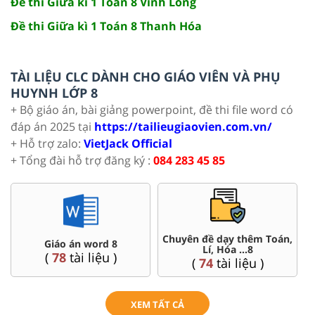
Đề thi Giữa kì 1 Toán 8 Vĩnh Long
Đề thi Giữa kì 1 Toán 8 Thanh Hóa
TÀI LIỆU CLC DÀNH CHO GIÁO VIÊN VÀ PHỤ
HUYNH LỚP 8
+ Bộ giáo án, bài giảng powerpoint, đề thi file word có
đáp án 2025 tại
https://tailieugiaovien.com.vn/
+ Hỗ trợ zalo:
VietJack Official
+ Tổng đài hỗ trợ đăng ký :
084 283 45 85
Chuyên đề dạy thêm Toán,
Giáo án word 8
Lí, Hóa ...8
(
78
tài liệu )
(
74
tài liệu )
XEM TẤT CẢ