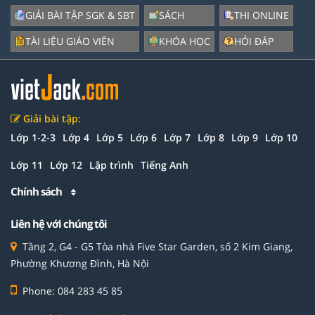
GIẢI BÀI TẬP SGK & SBT
SÁCH
THI ONLINE
TÀI LIỆU GIÁO VIÊN
KHÓA HỌC
HỎI ĐÁP
Giải bài tập:
Lớp 1-2-3
Lớp 4
Lớp 5
Lớp 6
Lớp 7
Lớp 8
Lớp 9
Lớp 10
Lớp 11
Lớp 12
Lập trình
Tiếng Anh
Chính sách
Liên hệ với chúng tôi
Tầng 2, G4 - G5 Tòa nhà Five Star Garden, số 2 Kim Giang,
Phường Khương Đình, Hà Nội
Phone: 084 283 45 85