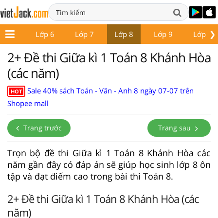
❯
ớp 5
Lớp 6
Lớp 7
Lớp 8
Lớp 9
Lớp 10
2+ Đề thi Giữa kì 1 Toán 8 Khánh Hòa
(các năm)
Sale 40% sách Toán - Văn - Anh 8 ngày 07-07 trên
HOT
Shopee mall
Trang trước
Trang sau
Trọn bộ đề thi Giữa kì 1 Toán 8 Khánh Hòa các
năm gần đây có đáp án sẽ giúp học sinh lớp 8 ôn
tập và đạt điểm cao trong bài thi Toán 8.
2+ Đề thi Giữa kì 1 Toán 8 Khánh Hòa (các
năm)