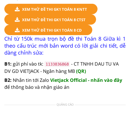
XEM THỬ ĐỀ THI GK1 TOÁN 8 KNTT
XEM THỬ ĐỀ THI GK1 TOÁN 8 CTST
XEM THỬ ĐỀ THI GK1 TOÁN 8 CD
Chỉ từ 150k mua trọn bộ đề thi Toán 8 Giữa kì 1
theo cấu trúc mới bản word có lời giải chi tiết, dễ
dàng chỉnh sửa:
B1:
gửi phí vào tk:
- CT TNHH DAU TU VA
1133836868
DV GD VIETJACK - Ngân hàng MB
(QR)
B2:
Nhắn tin tới Zalo
VietJack Official - nhấn vào đây
để thông báo và nhận giáo án
QUẢNG CÁO