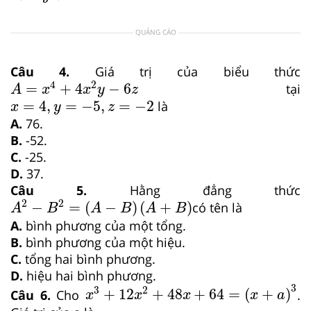
QUẢNG CÁO
Câu 4.
Giá trị của biểu thức
A
=
x
4
+
4
x
2
y
−
6
z
4
2
=
+
4
−
6
tại
A
x
x
y
z
x
=
4
,
y
=
−
5
,
z
=
−
2
=
4
,
=
−
5
,
=
−
2
là
x
y
z
A.
76.
B.
-52.
C.
-25.
D.
37.
Câu 5.
Hằng đẳng thức
A
2
−
B
2
=
A
−
B
A
+
B
2
2
−
=
(
−
)
(
+
)
có tên là
A
B
A
B
A
B
A.
bình phương của một tổng.
B.
bình phương của một hiệu.
C.
tổng hai bình phương.
D.
hiệu hai bình phương.
x
3
+
12
x
2
+
48
x
+
64
=
x
+
a
3
3
3
2
+
12
+
48
+
64
=
(
+
)
Câu 6.
Cho
.
x
x
x
x
a