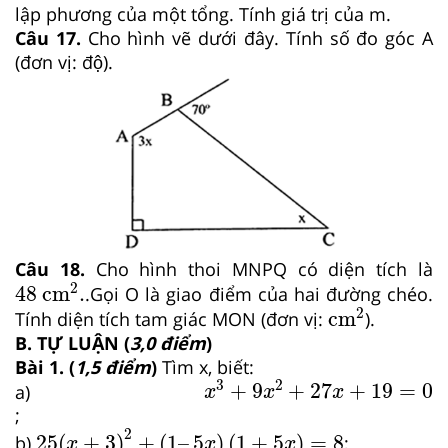
lập phương của một tổng. Tính giá trị của m.
Câu 17.
Cho hình vẽ dưới đây. Tính số đo góc A
(đơn vị: độ).
Câu 18.
Cho hình thoi MNPQ có diện tích là
48
cm
2
.
2
48
 cm
.
.Gọi O là giao điểm của hai đường chéo.
cm
2
2
cm
Tính diện tích tam giác MON (đơn vị:
).
B. TỰ LUẬN (
3,0 điểm
)
Bài 1. (
1,5 điểm
)
Tìm x, biết:
x
3
+
9
x
2
+
27
x
+
19
=
0
3
2
+
9
+
27
+
19
=
0
a)
x
x
x
;
25
x
+
3
2
+
1
–
5
x
1
+
5
x
=
8
2
25
(
+
3
)
+
(
1
–
5
)
(
1
+
5
)
=
8
b)
;
x
x
x