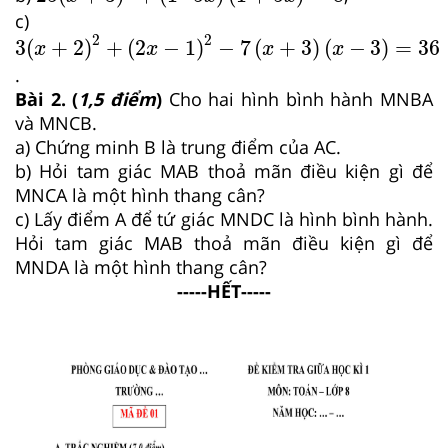
c)
3
x
+
2
2
+
2
x
−
1
2
−
7
x
+
3
x
−
3
=
36
2
2
3
(
+
2
)
+
(
2
−
1
)
−
7
(
+
3
)
(
−
3
)
=
36
x
x
x
x
.
Bài 2. (
1
,5 điểm
)
Cho hai hình bình hành MNBA
và MNCB.
a) Chứng minh B là trung điểm của AC.
b) Hỏi tam giác MAB thoả mãn điều kiện gì để
MNCA là một hình thang cân?
c) Lấy điểm A để tứ giác MNDC là hình bình hành.
Hỏi tam giác MAB thoả mãn điều kiện gì để
MNDA là một hình thang cân?
-----HẾT-----