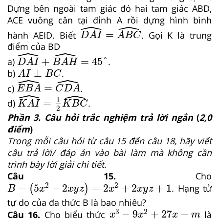
Dựng bên ngoài tam giác đó hai tam giác ABD,
ACE vuông cân tại đỉnh A rồi dựng hình bình
ˆ
ˆ
D
A
I
^
=
A
B
C
^
=
hành AEID. Biết
. Gọi K là trung
D
A
I
A
B
C
điểm của BD
ˆ
ˆ
D
A
I
^
+
B
A
H
^
=
45
°
+
=
45
°
a)
.
D
A
I
B
A
H
A
I
⊥
B
C
⊥
b)
.
A
I
B
C
ˆ
ˆ
E
B
A
^
=
C
D
A
^
=
c)
.
E
B
A
C
D
A
ˆ
ˆ
K
A
I
^
=
1
2
K
B
C
^
1
=
d)
.
K
A
I
K
B
C
2
Phần 3. Câu hỏi trắc nghiệm trả lời ngắn
(
2,0
điểm
)
Trong mỗi câu hỏi từ câu 15 đến câu 18, hãy viết
câu trả lời/ đáp án vào bài làm mà không cần
trình bày lời giải chi tiết
.
Câu 15.
Cho
B
−
5
x
2
−
2
x
y
z
=
2
x
2
+
2
x
y
z
+
1
2
2
−
5
−
2
=
2
+
2
+
1
(
)
. Hạng tử
B
x
x
y
z
x
x
y
z
tự do của đa thức B là bao nhiêu?
x
3
−
9
x
2
+
27
x
−
m
3
2
−
9
+
27
−
Câu 16.
Cho biểu thức
là
x
x
x
m