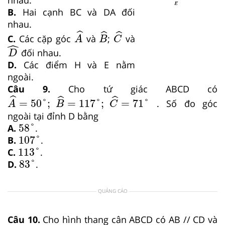
nhau.
B.
Hai cạnh BC và DA đối
nhau.
A
^
B
^
C
^
ˆ
ˆ
ˆ
C.
Các cặp góc
và
;
và
A
B
C
D
^
ˆ
đối nhau.
D
D.
Các điểm H và E nằm
ngoài.
Câu 9.
Cho tứ giác ABCD có
A
^
=
50
°
;
B
^
=
117
°
;
C
^
=
71
°
ˆ
ˆ
ˆ
=
50
°
;
=
117
°
;
=
71
°
. Số đo góc
A
B
C
ngoài tại đỉnh D bằng
58
°
58
°
A.
.
107
°
107
°
B.
.
113
°
113
°
C.
.
83
°
83
°
D.
.
QUẢNG CÁO
Câu 10.
Cho hình thang cân ABCD có AB // CD và