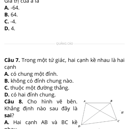
Giá trị của a là
A.
-64.
B.
64.
C.
-4.
D.
4.
QUẢNG CÁO
Câu 7.
Trong một tứ giác, hai cạnh kề nhau là hai
cạnh
A.
có chung một đỉnh.
B.
không có đỉnh chung nào.
C.
thuộc một đường thẳng.
D.
có hai đỉnh chung.
Câu 8.
Cho hình vẽ bên.
Khẳng định nào sau đây là
sai
?
A.
Hai cạnh AB và BC kề