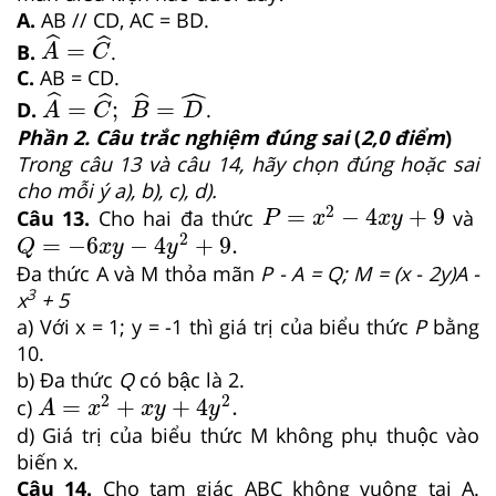
A.
AB // CD, AC = BD.
A
^
=
C
^
ˆ
ˆ
=
B.
.
A
C
C.
AB = CD.
A
^
=
C
^
;
B
^
=
D
^
ˆ
ˆ
ˆ
ˆ
=
;
=
D.
.
A
C
B
D
Phần 2. Câu trắc nghiệm đúng sai
(
2,0 điểm
)
Trong câu 13 và câu 14, hãy chọn đúng hoặc sai
cho mỗi ý a), b), c), d).
P
=
x
2
−
4
x
y
+
9
2
=
−
4
+
9
Câu 13.
Cho hai đa thức
và
P
x
x
y
Q
=
−
6
x
y
−
4
y
2
+
9.
2
=
−
6
−
4
+
9.
Q
x
y
y
Đa thức A và M thỏa mãn
P - A = Q; M = (x - 2y)A -
3
x
+ 5
a) Với x = 1; y = -1 thì giá trị của biểu thức
P
bằng
10.
b) Đa thức
Q
có bậc là 2.
A
=
x
2
+
x
y
+
4
y
2
.
2
2
=
+
+
4
.
c)
A
x
x
y
y
d) Giá trị của biểu thức M không phụ thuộc vào
biến x.
Câu 14.
Cho tam giác ABC không vuông tại A.