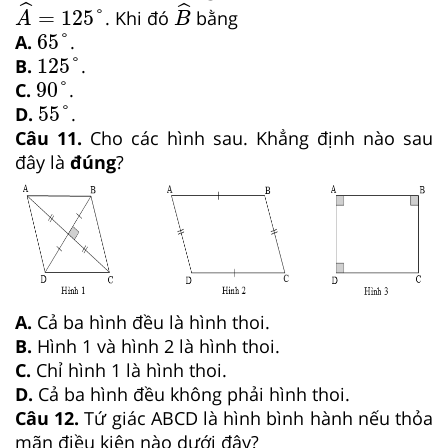
A
^
=
125
°
B
^
ˆ
ˆ
=
125
°
. Khi đó
bằng
A
B
65
°
65
°
A.
.
125
°
125
°
B.
.
90
°
90
°
C.
.
55
°
55
°
D.
.
Câu 11.
Cho các hình sau. Khẳng định nào sau
đây là
đúng
?
A.
Cả ba hình đều là hình thoi.
B.
Hình 1 và hình 2 là hình thoi.
C.
Chỉ hình 1 là hình thoi.
D.
Cả ba hình đều không phải hình thoi.
Câu 12.
Tứ giác ABCD là hình bình hành nếu thỏa
mãn điều kiện nào dưới đây?