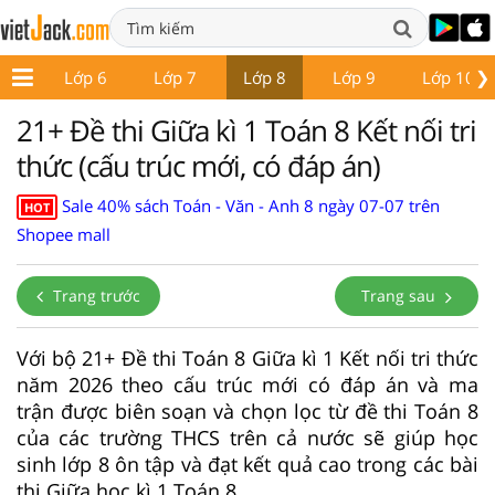
❯
p 5
Lớp 6
Lớp 7
Lớp 8
Lớp 9
Lớp 10
21+ Đề thi Giữa kì 1 Toán 8 Kết nối tri
thức (cấu trúc mới, có đáp án)
Sale 40% sách Toán - Văn - Anh 8 ngày 07-07 trên
HOT
Shopee mall
Trang trước
Trang sau
Với bộ 21+ Đề thi Toán 8 Giữa kì 1 Kết nối tri thức
năm 2026 theo cấu trúc mới có đáp án và ma
trận được biên soạn và chọn lọc từ đề thi Toán 8
của các trường THCS trên cả nước sẽ giúp học
sinh lớp 8 ôn tập và đạt kết quả cao trong các bài
thi Giữa học kì 1 Toán 8.