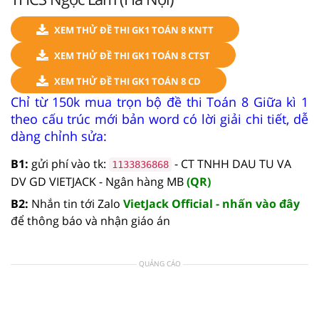
XEM THỬ ĐỀ THI GK1 TOÁN 8 KNTT
XEM THỬ ĐỀ THI GK1 TOÁN 8 CTST
XEM THỬ ĐỀ THI GK1 TOÁN 8 CD
Chỉ từ 150k mua trọn bộ đề thi Toán 8 Giữa kì 1
theo cấu trúc mới bản word có lời giải chi tiết, dễ
dàng chỉnh sửa:
B1:
gửi phí vào tk:
- CT TNHH DAU TU VA
1133836868
DV GD VIETJACK - Ngân hàng MB
(QR)
B2:
Nhắn tin tới Zalo
VietJack Official - nhấn vào đây
để thông báo và nhận giáo án
QUẢNG CÁO