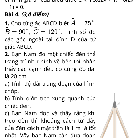
+ 1) = 0.
Bài 4.
(3,0 điểm)
A
^
=
75
°
ˆ
=
75
°
1.
Cho tứ giác ABCD biết
,
A
B
^
=
90
°
C
^
=
120
°
ˆ
ˆ
=
90
°
=
120
°
,
. Tính số đo
B
C
các góc ngoài tại đỉnh D của tứ
giác ABCD.
2.
Bạn Nam đo một chiếc đèn thả
trang trí như hình vẽ bên thì nhận
thấy các cạnh đều có cùng độ dài
là 20 cm.
a) Tính độ dài trung đoạn của hình
chóp.
b) Tính diện tích xung quanh của
chiếc đèn.
c) Bạn Nam đọc và thấy rằng khi
treo đèn thì khoảng cách từ đáy
của đèn cách mặt trền là 1 m là tốt
nhất. Vậy bạn Nam cần đưa đoạn