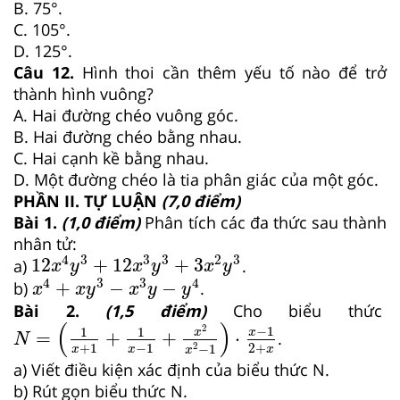
B. 75°.
C. 105°.
D. 125°.
Câu 12.
Hình thoi cần thêm yếu tố nào để trở
thành hình vuông?
A. Hai đường chéo vuông góc.
B. Hai đường chéo bằng nhau.
C. Hai cạnh kề bằng nhau.
D. Một đường chéo là tia phân giác của một góc.
PHẦN II. TỰ LUẬN
(7,0 điểm)
Bài 1.
(1,0 điểm)
Phân tích các đa thức sau thành
nhân tử:
12
x
4
y
3
+
12
x
3
y
3
+
3
x
2
y
3
4
3
3
3
2
3
12
+
12
+
3
a)
.
x
y
x
y
x
y
x
4
+
x
y
3
−
x
3
y
−
y
4
4
3
3
4
+
−
−
b)
.
x
x
y
x
y
y
Bài 2.
(1,5 điểm)
Cho biểu thức
N
=
1
x
+
1
+
1
x
−
1
+
x
2
x
2
−
1
⋅
x
−
1
2
+
x
(
)
2
−
1
1
1
x
x
=
+
+
⋅
.
N
+
1
−
1
2
+
2
−
1
x
x
x
x
a) Viết điều kiện xác định của biểu thức N.
b) Rút gọn biểu thức N.