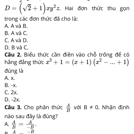
2
D
=
2
+
1
x
y
2
z
(
)
2
√
=
2
+
1
. Hai đơn thức thu gọn
D
x
y
z
trong các đơn thức đã cho là:
A. A và B.
B. A và C.
C. A và D.
D. B và C.
Câu 2.
Biểu thức cần điền vào chỗ trống để có
x
3
+
1
=
x
+
1
x
2
−
...
+
1
3
2
+
1
=
(
+
1
)
−
...
+
1
hằng đẳng thức
(
)
x
x
x
đúng là
A. x.
B. -x.
C. 2x.
D. -2x.
A
B
A
Câu 3.
Cho phân thức
với B ≠ 0. Nhận định
B
nào sau đây là đúng?
A
B
=
A
−
B
=
A
A
A.
.
−
A
B
=
−
B
−
A
B
B
−
B
=
A
B.
.