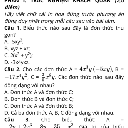
PHẦN I. TRẮC NGHIỆM KHÁCH QUAN
(2,0
điểm)
Hãy viết chữ cái in hoa đứng trước phương án
đúng duy nhất trong mỗi câu sau vào bài làm.
Câu 1.
Biểu thức nào sau đây là đơn thức thu
gọn?
2
A. -5xy
;
B. xyz + xz;
2
2
C. 2(x
+ y
);
D. -3x4yxz.
4
x
3
y
−
5
x
y
3
4
(
−
5
)
Câu 2.
Cho các đơn thức A =
, B =
x
y
x
y
3
5
x
6
y
−
17
x
4
y
2
3
4
2
6
−
17
, C =
. Các đơn thức nào sau đây
x
y
x
y
5
đồng dạng với nhau?
A. Đơn thức A và đơn thức C;
B. Đơn thức B và đơn thức C;
C. Đơn thức A và đơn thức B;
D. Cả ba đơn thức A, B, C đồng dạng với nhau.
Câu 3.
Cho biểu thức A =
−
2
y
+
2
x
3
+
8
y
−
35
−
x
3
3
3
−
2
+
2
+
8
−
35
−
. Giá trị của biểu
y
x
y
x