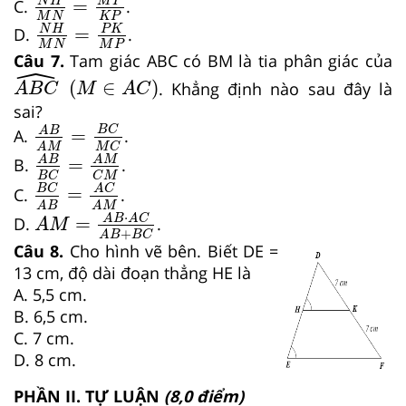
=
N
H
M
P
C.
.
N
H
M
N
=
P
K
M
P
M
N
K
P
=
N
H
P
K
D.
.
M
N
M
P
Câu 7.
Tam giác ABC có BM là tia phân giác của
ˆ
A
B
C
^
M
∈
A
C
(
∈
)
. Khẳng định nào sau đây là
A
B
C
M
A
C
sai?
A
B
A
M
=
B
C
M
C
B
C
=
A
B
A.
.
A
B
B
C
=
A
M
C
M
A
M
M
C
=
A
B
A
M
B.
.
B
C
A
B
=
A
C
A
M
B
C
C
M
B
C
=
A
C
C.
.
A
M
=
A
B
⋅
A
C
A
B
+
B
C
A
B
A
M
⋅
=
A
B
A
C
D.
.
A
M
+
A
B
B
C
Câu 8.
Cho hình vẽ bên. Biết DE =
13 cm, độ dài đoạn thẳng HE là
A. 5,5 cm.
B. 6,5 cm.
C. 7 cm.
D. 8 cm.
PHẦN II. TỰ LUẬN
(8,0 điểm)