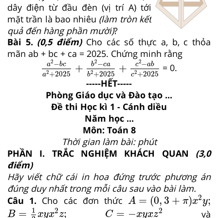
dây điện từ đầu đèn (vị trí A) tới
mặt trần là bao nhiêu
(làm tròn kết
quả đến hàng phần mười)
?
Bài 5.
(0,5 điểm)
Cho các số thực a, b, c thỏa
mãn ab + bc + ca = 2025. Chứng minh rằng
a
2
−
b
c
a
2
+
2025
+
b
2
−
c
a
b
2
+
2025
+
c
2
2
2
2
−
−
−
a
b
c
b
c
a
c
a
b
+
+
= 0.
2
2
2
+
2025
+
2025
+
2025
a
b
c
-----HẾT-----
Phòng Giáo dục và Đào tạo ...
Đề thi Học kì 1 - Cánh diều
Năm học ...
Môn: Toán 8
Thời gian làm bài: phút
PHẦN I. TRẮC NGHIỆM KHÁCH QUAN
(3,0
điểm)
Hãy viết chữ cái in hoa đứng trước phương án
đúng duy nhất trong mỗi câu sau vào bài làm.
A
=
0
,
3
+
π
x
2
y
;
2
=
(
0
,
3
+
)
;
Câu 1.
Cho các đơn thức
A
π
x
y
B
=
1
2
x
y
x
2
z
;
C
=
−
x
y
x
z
2
1
2
2
=
;
=
−
và
B
x
y
x
z
C
x
y
x
z