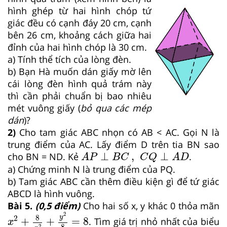
hình ghép từ hai hình chóp tứ
giác đều có cạnh đáy 20 cm, cạnh
bên 26 cm, khoảng cách giữa hai
đỉnh của hai hình chóp là 30 cm.
a) Tính thể tích của lòng đèn.
b) Bạn Hà muốn dán giấy mờ lên
cái lòng đèn hình quả trám này
thì cần phải chuẩn bị bao nhiêu
mét vuông giấy (
bỏ qua các mép
dán
)?
2)
Cho tam giác ABC nhọn có AB < AC. Gọi N là
trung điểm của AC. Lấy điểm D trên tia BN sao
A
P
⊥
B
C
,
C
Q
⊥
A
D
⊥
,
⊥
cho BN = ND. Kẻ
.
A
P
B
C
C
Q
A
D
a) Chứng minh N là trung điểm của PQ.
b) Tam giác ABC cần thêm điều kiện gì để tứ giác
ABCD là hình vuông.
Bài 5.
(0,5 điểm)
Cho hai số x, y khác 0 thỏa mãn
x
2
+
8
x
2
+
y
2
8
=
8
2
y
8
2
+
+
=
8
. Tìm giá trị nhỏ nhất của biểu
x
8
2