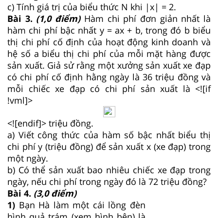
c) Tính giá trị của biểu thức N khi |x| = 2.
Bài 3.
(1,0 điểm)
Hàm chi phí đơn giản nhất là
hàm chi phí bậc nhất y = ax + b, trong đó b biểu
thị chi phí cố định của hoạt động kinh doanh và
hệ số a biểu thị chi phí của mỗi mặt hàng được
sản xuất. Giả sử rằng một xưởng sản xuất xe đạp
có chi phí cố định hằng ngày là 36 triệu đồng và
mỗi chiếc xe đạp có chi phí sản xuất là <![if
!vml]>
<![endif]> triệu đồng.
a) Viết công thức của hàm số bậc nhất biểu thị
chi phí y (triệu đồng) để sản xuất x (xe đạp) trong
một ngày.
b) Có thể sản xuất bao nhiêu chiếc xe đạp trong
ngày, nếu chi phí trong ngày đó là 72 triệu đồng?
Bài 4.
(3,0 điểm)
1)
Bạn Hà làm một cái lồng đèn
hình quả trám (xem hình bên) là