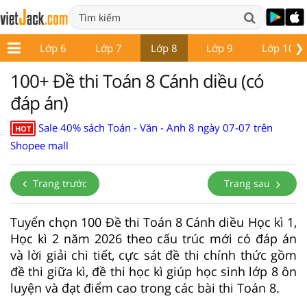
❯
p 5
Lớp 6
Lớp 7
Lớp 8
Lớp 9
Lớp 10
100+ Đề thi Toán 8 Cánh diều (có
đáp án)
Sale 40% sách Toán - Văn - Anh 8 ngày 07-07 trên
HOT
Shopee mall
Trang trước
Trang sau
Tuyển chọn 100 Đề thi Toán 8 Cánh diều Học kì 1,
Học kì 2 năm 2026 theo cấu trúc mới có đáp án
và lời giải chi tiết, cực sát đề thi chính thức gồm
đề thi giữa kì, đề thi học kì giúp học sinh lớp 8 ôn
luyện và đạt điểm cao trong các bài thi Toán 8.