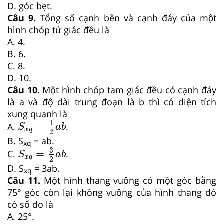
D. góc bẹt.
Câu 9.
Tổng số cạnh bên và cạnh đáy của một
hình chóp tứ giác đều là
A. 4.
B. 6.
C. 8.
D. 10.
Câu 10.
Một hình chóp tam giác đều có cạnh đáy
là a và độ dài trung đoạn là b thì có diện tích
xung quanh là
S
x
q
=
1
2
a
b
1
=
A.
.
S
a
b
x
q
2
B. S
= ab.
xq
S
x
q
=
3
2
a
b
3
=
C.
.
S
a
b
x
q
2
D. S
= 3ab.
xq
Câu 11.
Một hình thang vuông có một góc bằng
75° góc còn lại không vuông của hình thang đó
có số đo là
A. 25°.