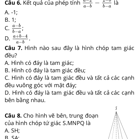
b
a
−
Câu 6.
Kết quả của phép tính
là
−
−
a
b
b
a
A. -1;
B. 1;
a
−
b
b
−
a
−
a
b
C.
;
−
a
+
b
−
4
a
−
b
b
a
+
−
4
a
b
D.
.
−
a
b
Câu 7.
Hình nào sau đây là hình chóp tam giác
đều?
A. Hình có đáy là tam giác;
B. Hình có đáy là tam giác đều;
C. Hình có đáy là tam giác đều và tất cả các cạnh
đều vuông góc với mặt đáy;
D. Hình có đáy là tam giác đều và tất cả các cạnh
bên bằng nhau.
Câu 8.
Cho hình vẽ bên, trung đoạn
của hình chóp tứ giác S.MNPQ là
A. SH;
B. SA;