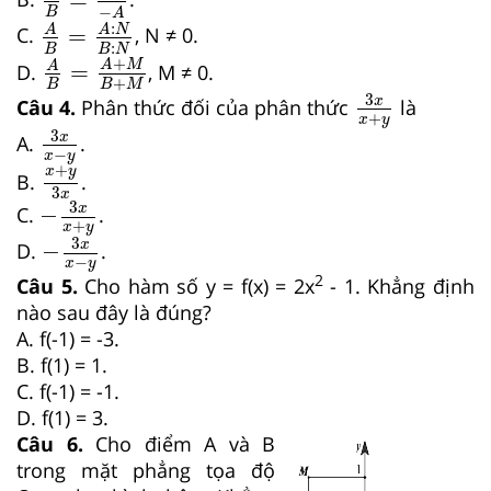
−
B
A
B
=
A
:
N
B
:
N
A
:
=
A
A
N
C.
, N ≠ 0.
:
A
B
=
A
+
M
B
+
M
B
B
N
+
A
M
=
A
D.
, M ≠ 0.
+
3
x
x
+
y
B
B
M
3
x
Câu 4.
Phân thức đối của phân thức
là
+
x
y
3
x
x
−
y
3
x
A.
.
−
x
y
x
+
y
3
x
+
x
y
B.
.
3
−
3
x
x
+
y
x
3
x
−
C.
.
+
x
y
−
3
x
x
−
y
3
x
−
D.
.
−
x
y
2
Câu 5.
Cho hàm số y = f(x) = 2x
- 1. Khẳng định
nào sau đây là đúng?
A. f(-1) = -3.
B. f(1) = 1.
C. f(-1) = -1.
D. f(1) = 3.
Câu 6.
Cho điểm A và B
trong mặt phẳng tọa độ