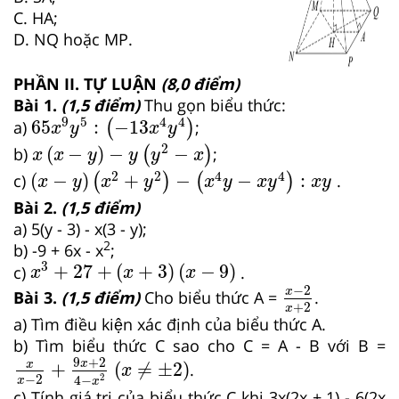
C. HA;
D. NQ hoặc MP.
PHẦN II. TỰ LUẬN
(8,0 điểm)
Bài 1.
(1,5 điểm)
Thu gọn biểu thức:
65
x
9
y
5
:
−
13
x
4
y
4
9
5
4
4
65
:
−
13
a)
(
)
;
x
y
x
y
x
x
−
y
−
y
y
2
−
x
2
(
−
)
−
−
b)
(
)
;
x
x
y
y
y
x
x
−
y
x
2
+
y
2
−
x
4
y
−
x
y
4
:
x
y
2
2
4
4
(
−
)
+
−
−
:
c)
(
)
(
)
.
x
y
x
y
x
y
x
y
x
y
Bài 2.
(1,5 điểm)
a) 5(y - 3) - x(3 - y);
2
b) -9 + 6x - x
;
x
3
+
27
+
x
+
3
x
−
9
3
+
27
+
(
+
3
)
(
−
9
)
c)
.
x
x
x
x
−
2
x
+
2
−
2
x
Bài 3.
(1,5 điểm)
Cho biểu thức A =
.
+
2
x
a) Tìm điều kiện xác định của biểu thức A.
b) Tìm biểu thức C sao cho C = A - B với B =
x
x
−
2
+
9
x
+
2
4
−
x
2
x
≠
±
2
9
+
2
x
+
(
≠
±
2
)
x
.
x
−
2
2
4
−
x
x
c) Tính giá trị của biểu thức C khi 3x(2x + 1) - 6(2x