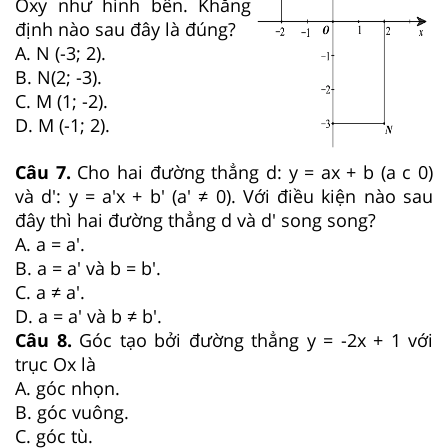
Oxy như hình bên. Khẳng
định nào sau đây là đúng?
A. N (-3; 2).
B. N(2; -3).
C. M (1; -2).
D. M (-1; 2).
Câu 7.
Cho hai đường thẳng d: y = ax + b (a c 0)
và d': y = a'x + b' (a' ≠ 0). Với điều kiện nào sau
đây thì hai đường thẳng d và d' song song?
A. a = a'.
B. a = a' và b = b'.
C. a ≠ a'.
D. a = a' và b ≠ b'.
Câu 8.
Góc tạo bởi đường thẳng y = -2x + 1 với
trục Ox là
A. góc nhọn.
B. góc vuông.
C. góc tù.