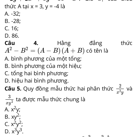
thức A tại x = 3, y = -4 là
A. -32;
B. -28;
C. 16;
D. 86.
Câu 4.
Hằng đẳng thức
A
2
−
B
2
=
A
−
B
A
+
B
2
2
−
=
(
−
)
(
+
)
có tên là
A
B
A
B
A
B
A. bình phương của một tổng;
B. bình phương của một hiệu;
C. tổng hai bình phương;
D. hiệu hai bình phương.
2
x
2
y
2
Câu 5.
Quy đồng mẫu thức hai phân thức
và
2
x
y
3
x
y
2
3
ta được mẫu thức chung là
2
x
y
2
A. x
y;
2
B. xy
;
2
2
C. x
y
;
3
3
D. x
y
.
a
−
2
a
−
b
−
2
−
b
b
−
a
2
−
−
2