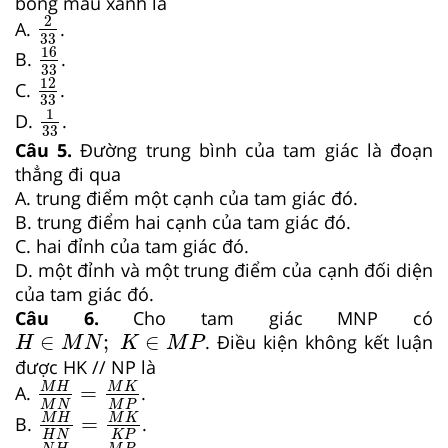
bóng màu xanh là
2
33
2
A.
.
33
16
33
16
B.
.
33
12
33
12
C.
.
33
1
33
1
D.
.
33
Câu 5.
Đường trung bình của tam giác là đoạn
thẳng đi qua
A. trung điểm một cạnh của tam giác đó.
B. trung điểm hai cạnh của tam giác đó.
C. hai đỉnh của tam giác đó.
D. một đỉnh và một trung điểm của cạnh đối diện
của tam giác đó.
Câu 6.
Cho tam giác MNP có
H
∈
M
N
;
K
∈
M
P
∈
;
∈
. Điều kiện không kết luận
H
M
N
K
M
P
được HK // NP là
M
H
M
N
=
M
K
M
P
=
M
H
M
K
A.
.
M
H
H
N
=
M
K
K
P
M
N
M
P
=
M
H
M
K
B.
.
N
H
M
N
=
M
P
K
P
H
N
K
P