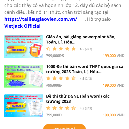
cho các thầy cô và học sinh lớp 12, đẩy đủ các bộ sách
cánh diều, kết nối tri thức, chân trời sáng tạo tại
https://tailieugiaovien.com.vn/
. Hỗ trợ zalo
VietJack Official
Giáo án, bài giảng powerpoint Văn,
Toán, Lí, Hóa....
4.5
(243)
799,000ĐS
199,000
VNĐ
1000 Đề thi bản word THPT quốc gia cá
trường 2023 Toán, Lí, Hóa....
4.5
(243)
799,000Đ
199,000
VNĐ
Đề thi thử DGNL (bản word) các
trường 2023
4.5
(243)
799,000Đ
199,000
VNĐ