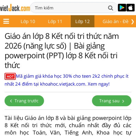
❯
ớp 9
Lớp 10
Lớp 11
Lớp 12
Giáo án - Đề thi
Giáo án lớp 8 Kết nối tri thức năm
2026 (năng lực số) | Bài giảng
powerpoint (PPT) lớp 8 Kết nối tri
thức
Mã giảm giá khóa học 30% cho teen 2k2 chinh phục ít
HOT
nhất 24 điểm tại khoahoc.vietjack.com. Xem ngay!
Trang trước
Trang sau
Tài liệu Giáo án lớp 8 và bài giảng powerpoint lớp
8 Kết nối tri thức mới, chuẩn nhất đầy đủ các
môn học Toán, Văn, Tiếng Anh, Khoa học tự