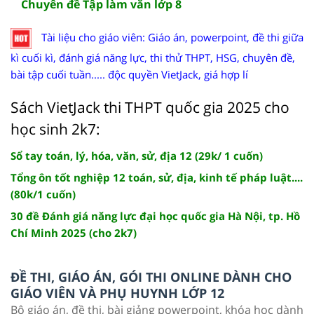
Chuyên đề Tập làm văn lớp 8
Tài liệu cho giáo viên: Giáo án, powerpoint, đề thi giữa
kì cuối kì, đánh giá năng lực, thi thử THPT, HSG, chuyên đề,
bài tập cuối tuần..... độc quyền VietJack, giá hợp lí
Sách VietJack thi THPT quốc gia 2025 cho
học sinh 2k7:
Sổ tay toán, lý, hóa, văn, sử, địa 12 (29k/ 1 cuốn)
Tổng ôn tốt nghiệp 12 toán, sử, địa, kinh tế pháp luật....
(80k/1 cuốn)
30 đề Đánh giá năng lực đại học quốc gia Hà Nội, tp. Hồ
Chí Minh 2025 (cho 2k7)
ĐỀ THI, GIÁO ÁN, GÓI THI ONLINE DÀNH CHO
GIÁO VIÊN VÀ PHỤ HUYNH LỚP 12
Bộ giáo án, đề thi, bài giảng powerpoint, khóa học dành