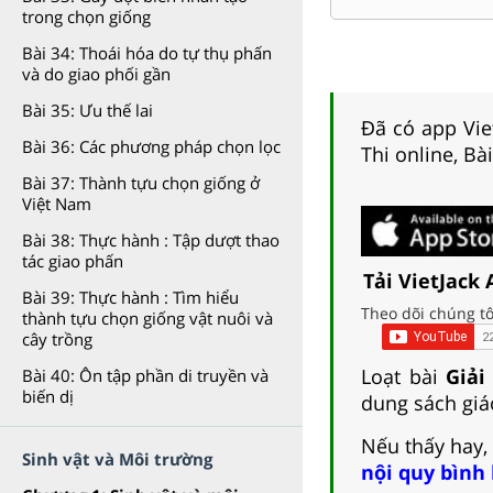
trong chọn giống
Bài 34: Thoái hóa do tự thụ phấn
và do giao phối gần
Bài 35: Ưu thế lai
Đã có app Viet
Bài 36: Các phương pháp chọn lọc
Thi online, Bà
Bài 37: Thành tựu chọn giống ở
Việt Nam
Bài 38: Thực hành : Tập dượt thao
tác giao phấn
Tải VietJack
Bài 39: Thực hành : Tìm hiểu
Theo dõi chúng tô
thành tựu chọn giống vật nuôi và
cây trồng
Loạt bài
Giải
Bài 40: Ôn tập phần di truyền và
biến dị
dung sách giá
Nếu thấy hay,
Sinh vật và Môi trường
nội quy bình