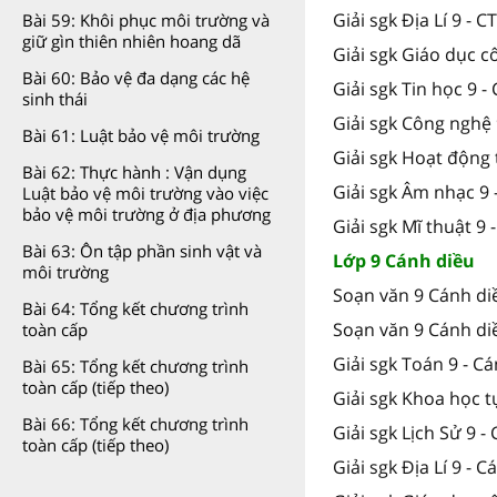
Giải sgk Địa Lí 9 - C
Bài 59: Khôi phục môi trường và
giữ gìn thiên nhiên hoang dã
Giải sgk Giáo dục c
Bài 60: Bảo vệ đa dạng các hệ
Giải sgk Tin học 9 -
sinh thái
Giải sgk Công nghệ 
Bài 61: Luật bảo vệ môi trường
Giải sgk Hoạt động 
Bài 62: Thực hành : Vận dụng
Giải sgk Âm nhạc 9 
Luật bảo vệ môi trường vào việc
bảo vệ môi trường ở địa phương
Giải sgk Mĩ thuật 9 
Bài 63: Ôn tập phần sinh vật và
Lớp 9 Cánh diều
môi trường
Soạn văn 9 Cánh di
Bài 64: Tổng kết chương trình
Soạn văn 9 Cánh di
toàn cấp
Giải sgk Toán 9 - C
Bài 65: Tổng kết chương trình
toàn cấp (tiếp theo)
Giải sgk Khoa học t
Bài 66: Tổng kết chương trình
Giải sgk Lịch Sử 9 -
toàn cấp (tiếp theo)
Giải sgk Địa Lí 9 - 