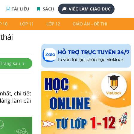
TÀI LIỆU
SÁCH
VIỆC LÀM GIÁO DỤC
P 10
LỚP 11
LỚP 12
GIÁO ÁN - ĐỀ THI
thái
Trang sau
hất, chi tiết
 dàng làm bài