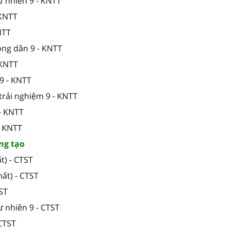
ự nhiên 9 - KNTT
 KNTT
NTT
ông dân 9 - KNTT
 KNTT
9 - KNTT
trải nghiệm 9 - KNTT
- KNTT
- KNTT
ng tạo
t) - CTST
ất) - CTST
TST
ự nhiên 9 - CTST
 CTST