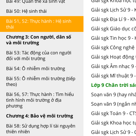
Giải sgk Khoa học t
Bài 49: Quần thể xã sinh vật
Giải sgk Lịch Sử 9 -
Bài 50: Hệ sinh thái
Giải sgk Địa Lí 9 - K
Bài 51, 52: Thực hành : Hệ sinh
thái
Giải sgk Giáo dục c
Chương 3: Con người, dân số
Giải sgk Tin học 9 -
và môi trường
Giải sgk Công nghệ 
Bài 53: Tác động của con người
Giải sgk Hoạt động 
đối với môi trường
Giải sgk Âm nhạc 9 
Bài 54: Ô nhiễm môi trường
Giải sgk Mĩ thuật 9 
Bài 55: Ô nhiễm môi trường (tiếp
theo)
Lớp 9 Chân trời sá
Soạn văn 9 (hay nhấ
Bài 56, 57: Thực hành : Tìm hiểu
tình hình môi trường ở địa
Soạn văn 9 (ngắn nh
phương
Giải sgk Toán 9 - C
Chương 4: Bảo vệ môi trường
Giải sgk Khoa học t
Bài 58: Sử dụng hợp lí tài nguyên
thiên nhiên
Giải sgk Lịch Sử 9 -