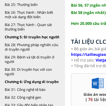
Bài 25: Thường biến
Bài 56, 57 (ngắn n
Bài 26: Thực hành : Nhận biết
Bài 58 (ngắn nhất)
một vài dạng đột biến
Hơn 20.000 câu tr
Bài 27: Thực hành : Quan sát
thường biến
Chương 5: Di truyền học người
TÀI LIỆU C
Bài 28: Phương pháp nghiên cứu
+ Bộ giáo án, bài gi
di truyền người
https://tailieugia
Bài 29: Bệnh và tật di truyền ở
+ Hỗ trợ zalo:
VietJ
người
+ Tổng đài hỗ trợ đ
Bài 30: Di truyền học với con
người
Chương 6: Ứng dụng di truyền
Bài 31: Công nghệ tế bào
Chuyên đề dạy thêm Toán,
Đề thi HSG 
Lí, Hóa ...9
Bài 32: Công nghệ gen
(
9
tài liệu )
(
77
tài liệu )
Bài 33: Gây đột biến nhân tạo