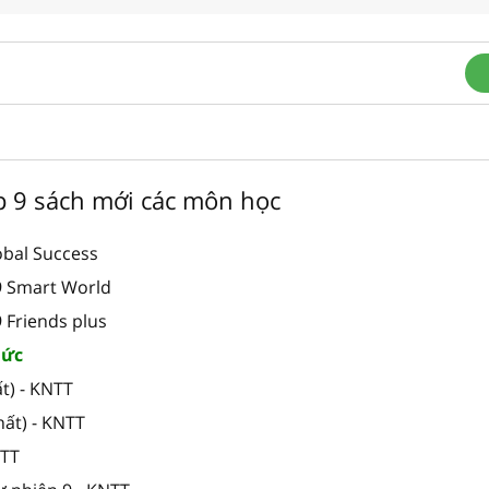
ớp 9 sách mới các môn học
obal Success
 9 Smart World
9 Friends plus
hức
t) - KNTT
hất) - KNTT
NTT