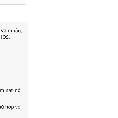
, Văn mẫu,
 iOS.
m sát nội
hù hợp với