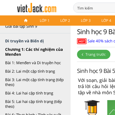
Sinh 9
LỚP 1
LỚP 2
LỚP 3
LỚP 4
Giải bài tập Sinh 9
Sinh học 9 Bà
Sale 40% sách 
Di truyền và Biến dị
HOT
Chương 1: Các thí nghiệm của
Menđen
Trang trước
Bài 1: Menđen và Di truyền học
Sinh học 9 Bài 
Bài 2: Lai một cặp tính trạng
Với soạn, giải bà
Bài 3: Lai một cặp tính trạng (tiếp
theo)
trả lời câu hỏi l
tập về nhà môn Si
Bài 4: Lai hai cặp tính trạng
Bài 5: Lai hai cặp tính trạng (tiếp
theo)
Bài 6: Thực hành : Tính xác suất