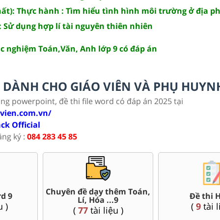
hất): Thực hành : Tìm hiểu tình hình môi trường ở địa 
: Sử dụng hợp lí tài nguyên thiên nhiên
ắc nghiệm Toán,Văn, Anh lớp 9 có đáp án
LC DÀNH CHO GIÁO VIÊN VÀ PHỤ HUYN
ảng powerpoint, đề thi file word có đáp án 2025 tại
ovien.com.vn/
ack Official
ăng ký :
084 283 45 85
Đề thi vào 10 các sở Hà
9
Đề thi giữa kì,
Nội, Tp. Hồ Chí Minh..
(
120
tài l
(
45
tài liệu )