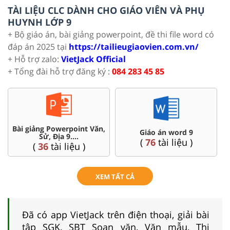
TÀI LIỆU CLC DÀNH CHO GIÁO VIÊN VÀ PHỤ
HUYNH LỚP 9
+ Bộ giáo án, bài giảng powerpoint, đề thi file word có
đáp án 2025 tại
https://tailieugiaovien.com.vn/
+ Hỗ trợ zalo:
VietJack Official
+ Tổng đài hỗ trợ đăng ký :
084 283 45 85
Bài giảng Powerpoint Văn,
C
Giáo án word 9
Sử, Địa 9....
(
76
tài liệu )
(
36
tài liệu )
XEM TẤT CẢ
Đã có app VietJack trên điện thoại, giải bài
tập SGK, SBT Soạn văn, Văn mẫu, Thi