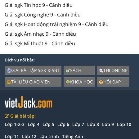
Giải sgk Tin học 9 - Cánh diều
Giải sgk Công nghệ 9 - Cánh diều
Giải sgk Hoạt động trải nghiệm 9 - Cánh diều
Giải sgk Âm nhạc 9 - Cánh diều
Giải sgk Mĩ thuật 9 - Cánh diều
Dịch vụ nổi bật:
GIẢI BÀI TẬP SGK & SBT
SÁCH
THI ONLINE
TÀI LIỆU GIÁO VIÊN
KHÓA HỌC
HỎI ĐÁP
Giải bài tập:
Lớp 1-2-3
Lớp 4
Lớp 5
Lớp 6
Lớp 7
Lớp 8
Lớp 9
Lớp 10
Lớp 11
Lớp 12
Lập trình
Tiếng Anh