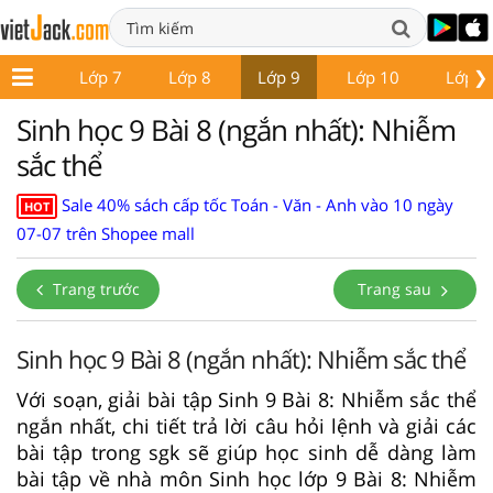
❯
ớp 6
Lớp 7
Lớp 8
Lớp 9
Lớp 10
Lớp 1
Sinh học 9 Bài 8 (ngắn nhất): Nhiễm
sắc thể
Sale 40% sách cấp tốc Toán - Văn - Anh vào 10 ngày
HOT
07-07 trên Shopee mall
Trang trước
Trang sau
Sinh học 9 Bài 8 (ngắn nhất): Nhiễm sắc thể
Với soạn, giải bài tập Sinh 9 Bài 8: Nhiễm sắc thể
ngắn nhất, chi tiết trả lời câu hỏi lệnh và giải các
bài tập trong sgk sẽ giúp học sinh dễ dàng làm
bài tập về nhà môn Sinh học lớp 9 Bài 8: Nhiễm