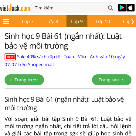
❯
ớp 6
Lớp 7
Lớp 8
Lớp 9
Lớp 10
Lớp 1
Sinh học 9 Bài 61 (ngắn nhất): Luật
bảo vệ môi trường
Sale 40% sách cấp tốc Toán - Văn - Anh vào 10 ngày
HOT
07-07 trên Shopee mall
Trang trước
Trang sau
Sinh học 9 Bài 61 (ngắn nhất): Luật bảo vệ
môi trường
Với soạn, giải bài tập Sinh 9 Bài 61: Luật bảo vệ
môi trường ngắn nhất, chi tiết trả lời câu hỏi lệnh
và giải các bài tập trong sgk sẽ giúp học sinh dễ