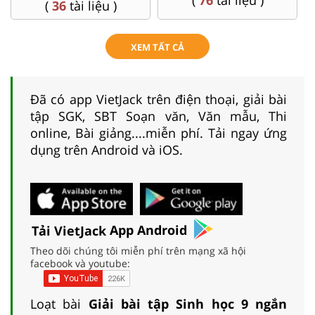
(
76
tài liệu )
(
77
tài liệu )
XEM TẤT CẢ
Đã có app VietJack trên điện thoại, giải bài
tập SGK, SBT Soạn văn, Văn mẫu, Thi
online, Bài giảng....miễn phí. Tải ngay ứng
dụng trên Android và iOS.
Tải VietJack
App Android
Theo dõi chúng tôi miễn phí trên mạng xã hội
facebook và youtube:
Loạt bài
Giải bài tập Sinh học 9 ngắn