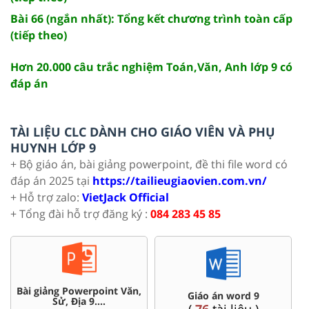
Bài 66 (ngắn nhất): Tổng kết chương trình toàn cấp
(tiếp theo)
Hơn 20.000 câu trắc nghiệm Toán,Văn, Anh lớp 9 có
đáp án
TÀI LIỆU CLC DÀNH CHO GIÁO VIÊN VÀ PHỤ
HUYNH LỚP 9
+ Bộ giáo án, bài giảng powerpoint, đề thi file word có
đáp án 2025 tại
https://tailieugiaovien.com.vn/
+ Hỗ trợ zalo:
VietJack Official
+ Tổng đài hỗ trợ đăng ký :
084 283 45 85
Chuyên đề dạy thêm Toán,
Giáo án word 9
Lí, Hóa ...9