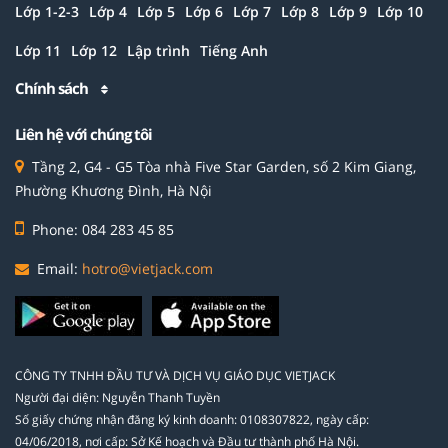
Lớp 1-2-3
Lớp 4
Lớp 5
Lớp 6
Lớp 7
Lớp 8
Lớp 9
Lớp 10
Lớp 11
Lớp 12
Lập trình
Tiếng Anh
Chính sách
Liên hệ với chúng tôi
Tầng 2, G4 - G5 Tòa nhà Five Star Garden, số 2 Kim Giang,
Phường Khương Đình, Hà Nội
Phone: 084 283 45 85
Email:
hotro@vietjack.com
CÔNG TY TNHH ĐẦU TƯ VÀ DỊCH VỤ GIÁO DỤC VIETJACK
Người đại diện: Nguyễn Thanh Tuyền
Số giấy chứng nhận đăng ký kinh doanh: 0108307822, ngày cấp:
04/06/2018, nơi cấp: Sở Kế hoạch và Đầu tư thành phố Hà Nội.