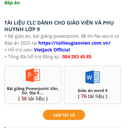
đáp án
TÀI LIỆU CLC DÀNH CHO GIÁO VIÊN VÀ PHỤ
HUYNH LỚP 9
+ Bộ giáo án, bài giảng powerpoint, đề thi file word có
đáp án 2025 tại
https://tailieugiaovien.com.vn/
+ Hỗ trợ zalo:
VietJack Official
+ Tổng đài hỗ trợ đăng ký :
084 283 45 85
Chuyên đề dạy thêm Toán,
Đề thi HSG 9
Lí, Hóa ...9
(
9
tài liệu )
(
77
tài liệu )
XEM TẤT CẢ