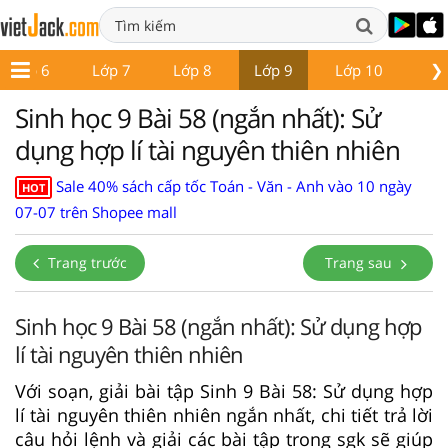
❯
Lớp 6
Lớp 7
Lớp 8
Lớp 9
Lớp 10
Lớ
Sinh học 9 Bài 58 (ngắn nhất): Sử
dụng hợp lí tài nguyên thiên nhiên
Sale 40% sách cấp tốc Toán - Văn - Anh vào 10 ngày
HOT
07-07 trên Shopee mall
Trang trước
Trang sau
Sinh học 9 Bài 58 (ngắn nhất): Sử dụng hợp
lí tài nguyên thiên nhiên
Với soạn, giải bài tập Sinh 9 Bài 58: Sử dụng hợp
lí tài nguyên thiên nhiên ngắn nhất, chi tiết trả lời
câu hỏi lệnh và giải các bài tập trong sgk sẽ giúp