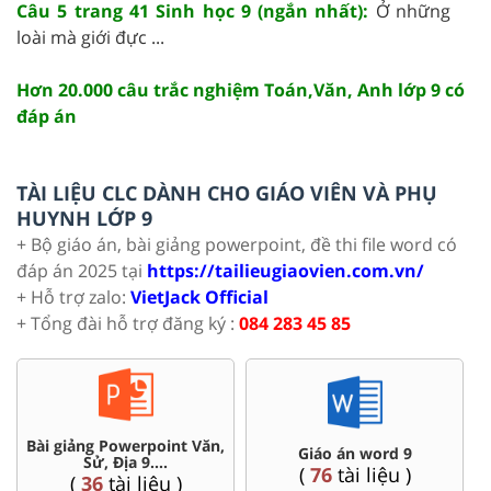
Câu 5 trang 41 Sinh học 9 (ngắn nhất):
Ở những
loài mà giới đực ...
Hơn 20.000 câu trắc nghiệm Toán,Văn, Anh lớp 9 có
đáp án
TÀI LIỆU CLC DÀNH CHO GIÁO VIÊN VÀ PHỤ
HUYNH LỚP 9
+ Bộ giáo án, bài giảng powerpoint, đề thi file word có
đáp án 2025 tại
https://tailieugiaovien.com.vn/
+ Hỗ trợ zalo:
VietJack Official
+ Tổng đài hỗ trợ đăng ký :
084 283 45 85
Bài giảng Powerpoint Văn,
C
Giáo án word 9
Sử, Địa 9....
(
76
tài liệu )
(
36
tài liệu )