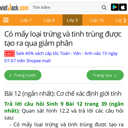
❯
ớp 6
Lớp 7
Lớp 8
Lớp 9
Lớp 10
Lớp 1
Có mấy loại trứng và tinh trùng được
tạo ra qua giảm phân
Sale 40% sách cấp tốc Toán - Văn - Anh vào 10 ngày
HOT
07-07 trên Shopee mall
Trang trước
Trang sau
Bài 12 (ngắn nhất): Cơ chế xác định giới tính
Trả lời câu hỏi Sinh 9 Bài 12 trang 39 (ngắn
nhất):
Quan sát hình 12.2 và trả lời các câu hỏi
sau:
- Có mấy loại trứng và tinh trùng được tạo ra