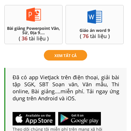
i giảng Powerpoint Văn,
Chuyên
Giáo án word 9
Sử, Địa 9....
(
76
tài liệu )
(
36
tài liệu )
XEM TẤT CẢ
Đã có app VietJack trên điện thoại, giải bài
tập SGK, SBT Soạn văn, Văn mẫu, Thi
online, Bài giảng....miễn phí. Tải ngay ứng
dụng trên Android và iOS.
Theo dõi chúng tôi miễn phí trên mạng xã hội