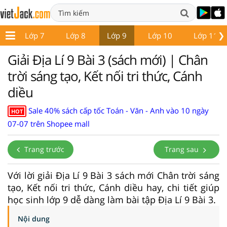
❯
6
Lớp 7
Lớp 8
Lớp 9
Lớp 10
Lớp 11
Giải Địa Lí 9 Bài 3 (sách mới) | Chân
trời sáng tạo, Kết nối tri thức, Cánh
diều
Sale 40% sách cấp tốc Toán - Văn - Anh vào 10 ngày
HOT
07-07 trên Shopee mall
Trang trước
Trang sau
Với lời giải Địa Lí 9 Bài 3 sách mới Chân trời sáng
tạo, Kết nối tri thức, Cánh diều hay, chi tiết giúp
học sinh lớp 9 dễ dàng làm bài tập Địa Lí 9 Bài 3.
Nội dung