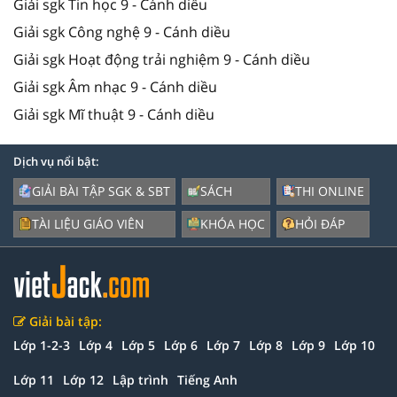
Giải sgk Tin học 9 - Cánh diều
Giải sgk Công nghệ 9 - Cánh diều
Giải sgk Hoạt động trải nghiệm 9 - Cánh diều
Giải sgk Âm nhạc 9 - Cánh diều
Giải sgk Mĩ thuật 9 - Cánh diều
Dịch vụ nổi bật:
GIẢI BÀI TẬP SGK & SBT
SÁCH
THI ONLINE
TÀI LIỆU GIÁO VIÊN
KHÓA HỌC
HỎI ĐÁP
Giải bài tập:
Lớp 1-2-3
Lớp 4
Lớp 5
Lớp 6
Lớp 7
Lớp 8
Lớp 9
Lớp 10
Lớp 11
Lớp 12
Lập trình
Tiếng Anh