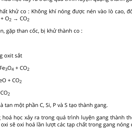
hất khử co : Không khí nóng được nén vào lò cao, đ
 + O
→ CO
2
2
ên, gặp than cốc, bị khử thành co :
g oxit sắt
Fe
O
+ CO
3
4
2
eO + CO
2
 CO
2
à tan một phần C, Si, P và S tạo thành gang.
hoá học xảy ra trong quá trình luyện gang thành t
 oxi sẽ oxi hoá lần lượt các tạp chất trong gang nóng 