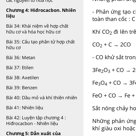
các nguyên tố hóa học
Chương 4: Hiđrocacbon. Nhiên
- Phản ứng tạo c
liệu
toàn than cốc : C
Bài 34: Khái niệm về hợp chất
Khí CO
đi lên tr
hữu cơ và hóa học hữu cơ
2
Bài 35: Cấu tạo phân tử hợp chất
CO
+ C → 2CO
2
hữu cơ
- CO khử sắt tron
Bài 36: Metan
Bài 37: Etilen
3Fe
O
+ CO → 2
2
3
Bài 38: Axetilen
Fe
O
+ CO → 3F
3
4
Bài 39: Benzen
FeO + CO → Fe +
Bài 40: Dầu mỏ và khí thiên nhiên
Sắt nóng chảy ho
Bài 41: Nhiên liệu
Bài 42: Luyện tập chương 4 :
Những phản ứng 
Hiđrocacbon - Nhiên liệu
khí giàu oxi hoặc
Chương 5: Dẫn xuất của