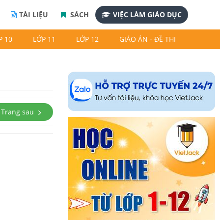
TÀI LIỆU
SÁCH
VIỆC LÀM GIÁO DỤC
P 10
LỚP 11
LỚP 12
GIÁO ÁN - ĐỀ THI
Trang sau