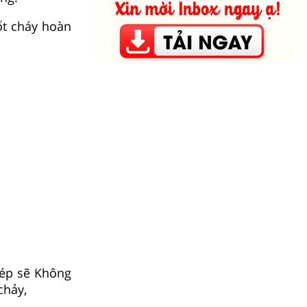
ốt cháy hoàn
hép sẽ Không
chảy,