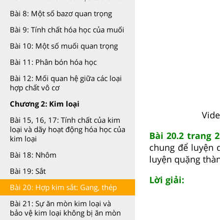
Bài 8: Một số bazơ quan trọng
Bài 9: Tính chất hóa học của muối
Bài 10: Một số muối quan trọng
Bài 11: Phân bón hóa học
Bài 12: Mối quan hệ giữa các loại
hợp chất vô cơ
Chương 2: Kim loại
Vide
Bài 15, 16, 17: Tính chất của kim
loại và dãy hoạt động hóa học của
Bài 20.2 trang 2
kim loại
chung để luyện q
Bài 18: Nhôm
luyện quặng thàn
Bài 19: Sắt
Lời giải:
Bài 20: Hợp kim sắt: Gang, thép
Bài 21: Sự ăn mòn kim loại và
bảo vệ kim loại không bị ăn mòn