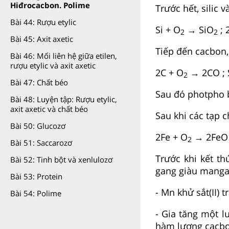
Hiđrocacbon. Polime
Trước hết, silic 
Bài 44: Rượu etylic
Si + O
→ SiO
; 
2
2
Bài 45: Axit axetic
Tiếp đến cacbon, 
Bài 46: Mối liên hệ giữa etilen,
rượu etylic và axit axetic
2C + O
→ 2CO ; 
2
Bài 47: Chất béo
Sau đó photpho b
Bài 48: Luyện tập: Rượu etylic,
axit axetic và chất béo
Sau khi các tạp c
Bài 50: Glucozơ
2Fe + O
→ 2FeO
2
Bài 51: Saccarozơ
Trước khi kết t
Bài 52: Tinh bột và xenlulozơ
gang giàu manga
Bài 53: Protein
- Mn khử sắt(II)
Bài 54: Polime
- Gia tăng một l
hàm lượng cacb