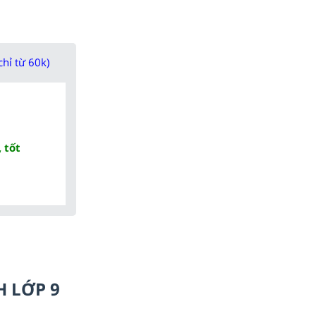
chỉ từ 60k)
 tốt
H LỚP 9