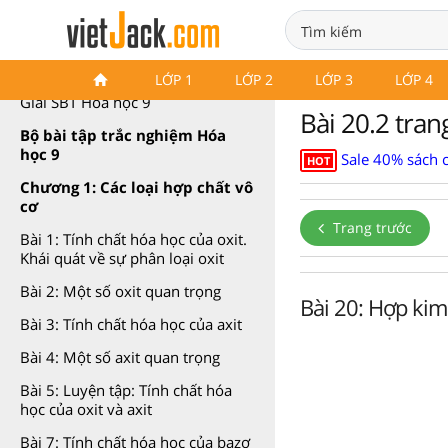
Giải sách bài tập Hóa học 9
LỚP 1
LỚP 2
LỚP 3
LỚP 4
Giải SBT Hóa học 9
Bài 20.2 tran
Bộ bài tập trắc nghiệm Hóa
học 9
Sale 40% sách 
HOT
Chương 1: Các loại hợp chất vô
cơ
Trang trước
Bài 1: Tính chất hóa học của oxit.
Khái quát về sự phân loại oxit
Bài 2: Một số oxit quan trọng
Bài 20: Hợp kim
Bài 3: Tính chất hóa học của axit
Bài 4: Một số axit quan trọng
Bài 5: Luyện tập: Tính chất hóa
học của oxit và axit
Bài 7: Tính chất hóa học của bazơ