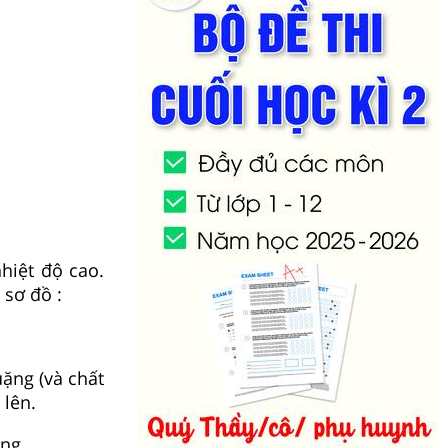
hiệt độ cao.
 sơ đồ :
uặng (và chất
 lên.
ng.