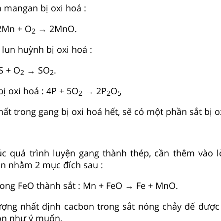
và mangan bị oxi hoá :
2Mn + O
→ 2MnO.
2
lun huỳnh bị oxi hoá :
S + O
→ SO
.
2
2
ị oxi hoá : 4P + 5O
→ 2P
O
2
2
5
hất trong gang bị oxi hoá hết, sẽ có một phần sắt bị o
húc quá trình luyện gang thành thép, cần thêm vào 
n nhằm 2 mục đích sau :
 trong FeO thành sắt : Mn + FeO → Fe + MnO.
ượng nhất định cacbon trong sắt nóng chảy để được 
on như ý muốn.