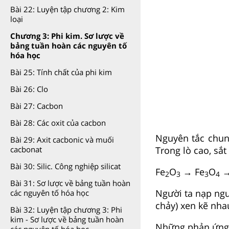
Bài 22: Luyện tập chương 2: Kim
loại
Chương 3: Phi kim. Sơ lược về
bảng tuần hoàn các nguyên tố
hóa học
Bài 25: Tính chất của phi kim
Bài 26: Clo
Bài 27: Cacbon
Bài 28: Các oxit của cacbon
Nguyên tắc chung
Bài 29: Axit cacbonic và muối
Trong lò cao, sắt
cacbonat
Bài 30: Silic. Công nghiệp silicat
Fe
O
→ Fe
O
→
2
3
3
4
Bài 31: Sơ lược về bảng tuần hoàn
Người ta nạp ngu
các nguyên tố hóa học
chảy) xen kẽ nhau
Bài 32: Luyện tập chương 3: Phi
kim - Sơ lược về bảng tuần hoàn
Những phản ứng h