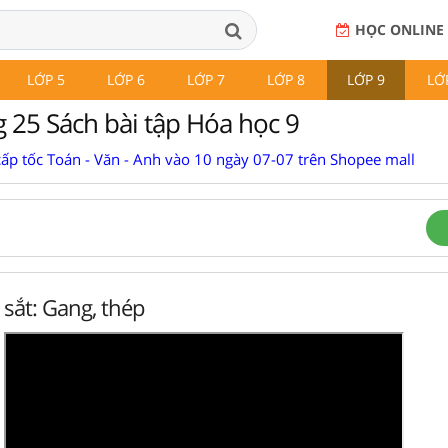
HỌC ONLINE
LỚP 5
LỚP 6
LỚP 7
LỚP 8
LỚP 9
LỚ
g 25 Sách bài tập Hóa học 9
cấp tốc Toán - Văn - Anh vào 10 ngày 07-07 trên Shopee mall
 sắt: Gang, thép