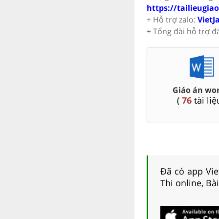
https://tailieugia
+ Hỗ trợ zalo:
VietJ
+ Tổng đài hỗ trợ đ
m Toán,
Đề thi vào 10 c
Đề thi HSG 9
Nội, Tp. Hồ Ch
(
9
tài liệu )
)
(
45
tài li
Đã có app Viet
Thi online, Bà