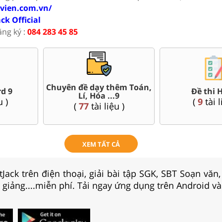
ovien.com.vn/
ack Official
ăng ký :
084 283 45 85
ác sở Hà
Bài giảng Pow
Đề thi giữa kì, cuối kì 9
í Minh..
Sử, Địa
(
120
tài liệu )
ệu )
(
36
tài
XEM TẤT CẢ
Jack trên điện thoại, giải bài tập SGK, SBT Soạn văn
i giảng....miễn phí. Tải ngay ứng dụng trên Android và