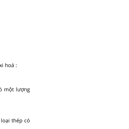
xi hoá :
lò một lượng
loại thép có