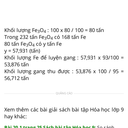
Khối lượng Fe
O
: 100 x 80 / 100 = 80 tấn
3
4
Trong 232 tấn Fe
O
có 168 tấn Fe
3
4
80 tấn Fe
O
có y tấn Fe
3
4
y = 57,931 (tấn)
Khối lượng Fe để luyện gang : 57,931 x 93/100 =
53,876 tấn
Khối lượng gang thu được : 53,876 x 100 / 95 =
56,712 tấn
QUẢNG CÁO
Xem thêm các bài giải sách bài tập Hóa học lớp 9
hay khác:
Bài 20.1 trang 25 Sách bài tập Hóa học 9:
So sánh