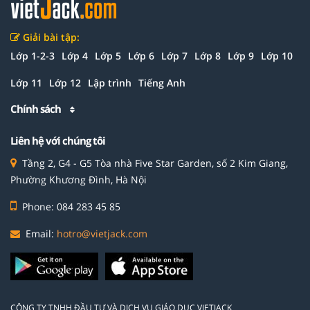
Giải bài tập:
Lớp 1-2-3
Lớp 4
Lớp 5
Lớp 6
Lớp 7
Lớp 8
Lớp 9
Lớp 10
Lớp 11
Lớp 12
Lập trình
Tiếng Anh
Chính sách
Liên hệ với chúng tôi
Tầng 2, G4 - G5 Tòa nhà Five Star Garden, số 2 Kim Giang,
Phường Khương Đình, Hà Nội
Phone: 084 283 45 85
Email:
hotro@vietjack.com
CÔNG TY TNHH ĐẦU TƯ VÀ DỊCH VỤ GIÁO DỤC VIETJACK