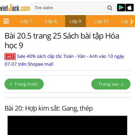
❯
ớp 6
Lớp 7
Lớp 8
Lớp 9
Lớp 10
Lớp 1
Bài 20.5 trang 25 Sách bài tập Hóa
học 9
Sale 40% sách cấp tốc Toán - Văn - Anh vào 10 ngày
HOT
07-07 trên Shopee mall
Trang trước
Trang sau
Bài 20: Hợp kim sắt: Gang, thép