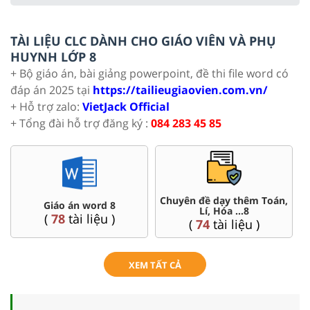
TÀI LIỆU CLC DÀNH CHO GIÁO VIÊN VÀ PHỤ
HUYNH LỚP 8
+ Bộ giáo án, bài giảng powerpoint, đề thi file word có
đáp án 2025 tại
https://tailieugiaovien.com.vn/
+ Hỗ trợ zalo:
VietJack Official
+ Tổng đài hỗ trợ đăng ký :
084 283 45 85
êm Toán,
Đề thi HSG 8
Trắc nghiệm đúng sai
(
5
tài liệu )
(
12
tài liệu )
u )
XEM TẤT CẢ