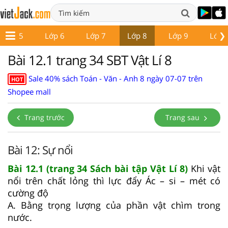
❯
Lớp 5
Lớp 6
Lớp 7
Lớp 8
Lớp 9
Lớp 
Bài 12.1 trang 34 SBT Vật Lí 8
Sale 40% sách Toán - Văn - Anh 8 ngày 07-07 trên
HOT
Shopee mall
Trang trước
Trang sau
Bài 12: Sự nổi
Bài 12.1 (trang 34 Sách bài tập Vật Lí 8)
Khi vật
nổi trên chất lỏng thì lực đẩy Ác – si – mét có
cường độ
A. Bằng trọng lượng của phần vật chìm trong
nước.