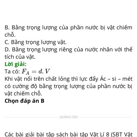
B. Bằng trọng lượng của phần nước bị vật chiếm
chỗ.
C. Bằng trọng lượng vật.
D. Bằng trọng lượng riêng của nước nhân với thể
tích của vật.
Lời giải:
F
A
=
d
.
V
=
.
Ta có:
F
d
V
A
Khi vật nổi trên chất lỏng thì lực đẩy Ác – si – mét
có cường độ bằng trọng lượng của phần nước bị
vật chiếm chỗ.
Chọn đáp án B
QUẢNG CÁO
Các bài giải bài tập sách bài tập Vật Lí 8 (SBT Vật