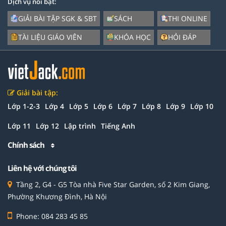
Dịch vụ nổi bật:
GIẢI BÀI TẬP SGK & SBT
SÁCH
THI ONLINE
TÀI LIỆU GIÁO VIÊN
KHÓA HỌC
HỎI ĐÁP
Giải bài tập:
Lớp 1-2-3
Lớp 4
Lớp 5
Lớp 6
Lớp 7
Lớp 8
Lớp 9
Lớp 10
Lớp 11
Lớp 12
Lập trình
Tiếng Anh
Chính sách
Liên hệ với chúng tôi
Tầng 2, G4 - G5 Tòa nhà Five Star Garden, số 2 Kim Giang,
Phường Khương Đình, Hà Nội
Phone: 084 283 45 85