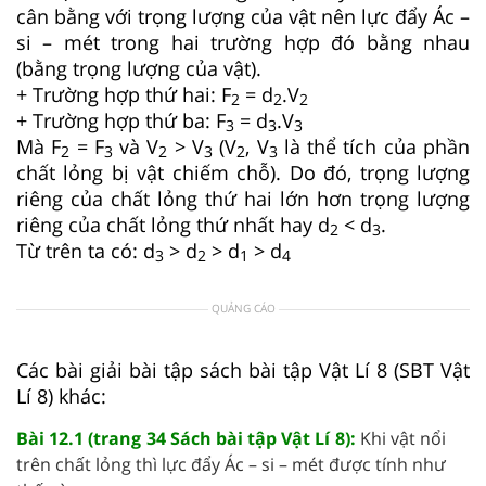
cân bằng với trọng lượng của vật nên lực đẩy Ác –
si – mét trong hai trường hợp đó bằng nhau
(bằng trọng lượng của vật).
+ Trường hợp thứ hai: F
= d
.V
2
2
2
+ Trường hợp thứ ba: F
= d
.V
3
3
3
Mà F
= F
và V
> V
(V
, V
là thể tích của phần
2
3
2
3
2
3
chất lỏng bị vật chiếm chỗ). Do đó, trọng lượng
riêng của chất lỏng thứ hai lớn hơn trọng lượng
riêng của chất lỏng thứ nhất hay d
< d
.
2
3
Từ trên ta có: d
> d
> d
> d
3
2
1
4
QUẢNG CÁO
Các bài giải bài tập sách bài tập Vật Lí 8 (SBT Vật
Lí 8) khác:
Bài 12.1 (trang 34 Sách bài tập Vật Lí 8):
Khi vật nổi
trên chất lỏng thì lực đẩy Ác – si – mét được tính như