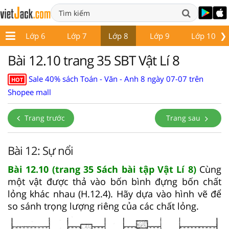
❯
 5
Lớp 6
Lớp 7
Lớp 8
Lớp 9
Lớp 10
Bài 12.10 trang 35 SBT Vật Lí 8
Sale 40% sách Toán - Văn - Anh 8 ngày 07-07 trên
HOT
Shopee mall
Trang trước
Trang sau
Bài 12: Sự nổi
Bài 12.10 (trang 35 Sách bài tập Vật Lí 8)
Cùng
một vật được thả vào bốn bình đựng bốn chất
lỏng khác nhau (H.12.4). Hãy dựa vào hình vẽ để
so sánh trọng lượng riêng của các chất lỏng.