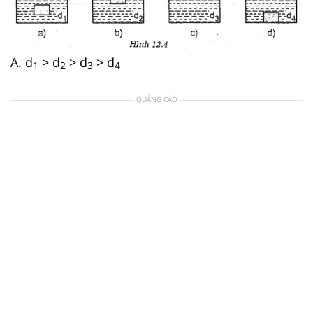
A. d
> d
> d
> d
1
2
3
4
QUẢNG CÁO