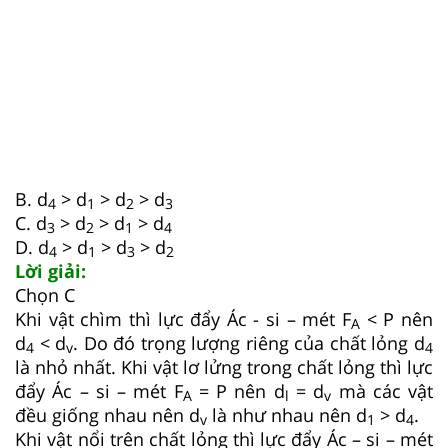
B. d
> d
> d
> d
4
1
2
3
C. d
> d
> d
> d
3
2
1
4
D. d
> d
> d
> d
4
1
3
2
Lời giải:
Chọn C
Khi vật chìm thì lực đẩy Ác - si – mét F
< P nên
A
d
< d
. Do đó trọng lượng riêng của chất lỏng d
4
v
4
là nhỏ nhất. Khi vật lơ lửng trong chất lỏng thì lực
đẩy Ác – si – mét F
= P nên d
= d
mà các vật
A
l
v
đều giống nhau nên d
là như nhau nên d
> d
.
v
1
4
Khi vật nổi trên chất lỏng thì lực đẩy Ác – si – mét