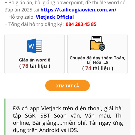
+ Bộ giáo án, bài giảng powerpoint, đề thi file word có
đáp án 2025 tại
https://tailieugiaovien.com.vn/
+ Hỗ trợ zalo:
VietJack Official
+ Tổng đài hỗ trợ đăng ký :
084 283 45 85
ạy thêm Toán,
Đề thi HSG 8
Trắc nghiệm đú
óa ...8
(
5
tài liệu )
(
12
tài li
i liệu )
XEM TẤT CẢ
Đã có app VietJack trên điện thoại, giải bài
tập SGK, SBT Soạn văn, Văn mẫu, Thi
online, Bài giảng....miễn phí. Tải ngay ứng
dụng trên Android và iOS.