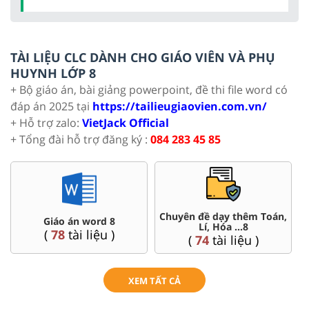
TÀI LIỆU CLC DÀNH CHO GIÁO VIÊN VÀ PHỤ
HUYNH LỚP 8
+ Bộ giáo án, bài giảng powerpoint, đề thi file word có
đáp án 2025 tại
https://tailieugiaovien.com.vn/
+ Hỗ trợ zalo:
VietJack Official
+ Tổng đài hỗ trợ đăng ký :
084 283 45 85
Chuyên đề dạy thêm Toán,
Đề thi HSG 8
Lí, Hóa ...8
(
5
tài liệu )
(
74
tài liệu )
XEM TẤT CẢ