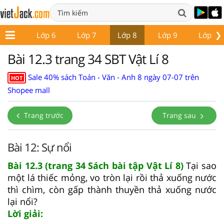
❯
ớp 5
Lớp 6
Lớp 7
Lớp 8
Lớp 9
Lớp 10
Bài 12.3 trang 34 SBT Vật Lí 8
Sale 40% sách Toán - Văn - Anh 8 ngày 07-07 trên
HOT
Shopee mall
Trang trước
Trang sau
Bài 12: Sự nổi
Bài 12.3 (trang 34 Sách bài tập Vật Lí 8)
Tại sao
một lá thiếc mỏng, vo tròn lại rồi thả xuống nước
thì chìm, còn gấp thành thuyền thả xuống nước
lại nổi?
Lời giải: