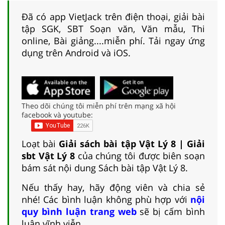
Đã có app VietJack trên điện thoại, giải bài
tập SGK, SBT Soạn văn, Văn mẫu, Thi
online, Bài giảng....miễn phí. Tải ngay ứng
dụng trên Android và iOS.
Theo dõi chúng tôi miễn phí trên mạng xã hội
facebook và youtube:
Loạt bài
Giải sách bài tập Vật Lý 8 | Giải
sbt Vật Lý 8
của chúng tôi được biên soạn
bám sát nội dung Sách bài tập Vật Lý 8.
Nếu thấy hay, hãy động viên và chia sẻ
nhé! Các bình luận không phù hợp với
nội
quy bình luận trang web
sẽ bị cấm bình
luận vĩnh viễn.