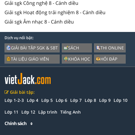
Giải sgk Công nghệ 8 - Cánh diều
Giải sgk Hoạt động trải nghiệm 8 - Cánh diều
Giải sgk Âm nhạc 8 - Cánh diều
Dịch vụ nổi bật:
GIẢI BÀI TẬP SGK & SBT
SÁCH
THI ONLINE
TÀI LIỆU GIÁO VIÊN
KHÓA HỌC
HỎI ĐÁP
Giải bài tập:
Lớp 1-2-3
Lớp 4
Lớp 5
Lớp 6
Lớp 7
Lớp 8
Lớp 9
Lớp 10
Lớp 11
Lớp 12
Lập trình
Tiếng Anh
Chính sách