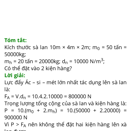
Tóm tắt:
Kích thước sà lan 10m × 4m × 2m; m
= 50 tấn =
0
50000kg;
3
m
= 20 tấn = 20000kg; d
= 10000 N/m
;
h
n
Có thể đặt vào 2 kiện hàng?
Lời giải:
Lực đẩy Ác – si – mét lớn nhất tác dụng lên sà lan
là:
F
= V.d
= 10.4.2.10000 = 800000 N
A
n
Trọng lượng tổng cộng của sà lan và kiện hàng là:
P = 10.(m
+ 2.m
) = 10.(50000 + 2.20000) =
0
h
900000 N
Vì P > F
nên không thể đặt hai kiện hàng lên xà
A