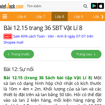
❯
ớp 5
Lớp 6
Lớp 7
Lớp 8
Lớp 9
Lớp 10
Bài 12.15 trang 36 SBT Vật Lí 8
Sale 40% sách Toán - Văn - Anh 8 ngày 07-07 trên
HOT
Shopee mall
Trang trước
Trang sau
Bài 12: Sự nổi
Bài 12.15 (trang 36 Sách bài tập Vật Lí 8)
Một
sà lan có dạng hình hộp chữ nhật có kích thước
là 10m × 4m × 2m. Khối lượng của sà lan và các
thiết bị đặt trên xà lan bằng 50 tấn. Hỏi có thể đặt
vào sà lan 2 kiện hàng, mỗi kiện hàng nặng 20