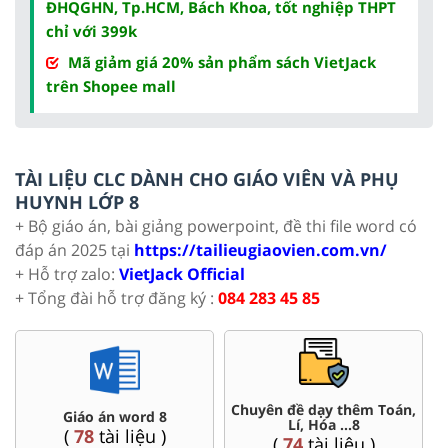
ĐHQGHN, Tp.HCM, Bách Khoa, tốt nghiệp THPT
chỉ với 399k
Mã giảm giá 20% sản phẩm sách VietJack
trên Shopee mall
TÀI LIỆU CLC DÀNH CHO GIÁO VIÊN VÀ PHỤ
HUYNH LỚP 8
+ Bộ giáo án, bài giảng powerpoint, đề thi file word có
đáp án 2025 tại
https://tailieugiaovien.com.vn/
+ Hỗ trợ zalo:
VietJack Official
+ Tổng đài hỗ trợ đăng ký :
084 283 45 85
Chuyên đề dạy thêm Toán,
 8
Đề thi HSG 8
Lí, Hóa ...8
 )
(
5
tài liệu )
(
74
tài liệu )