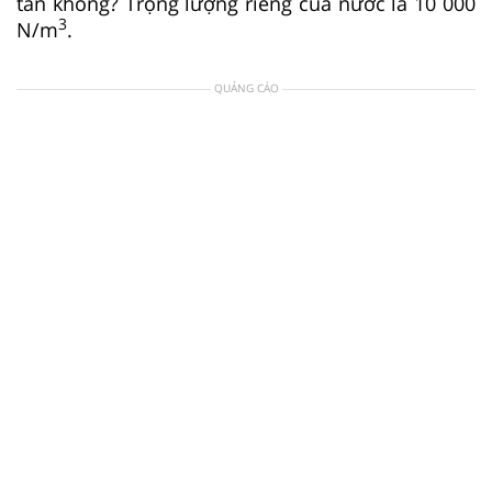
tấn không? Trọng lượng riêng của nước là 10 000
3
N/m
.
QUẢNG CÁO