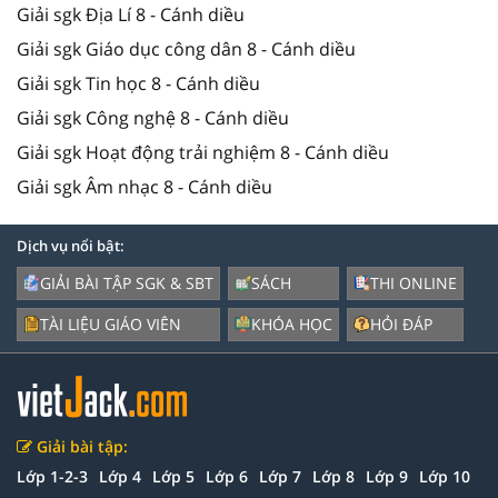
Giải sgk Địa Lí 8 - Cánh diều
Giải sgk Giáo dục công dân 8 - Cánh diều
Giải sgk Tin học 8 - Cánh diều
Giải sgk Công nghệ 8 - Cánh diều
Giải sgk Hoạt động trải nghiệm 8 - Cánh diều
Giải sgk Âm nhạc 8 - Cánh diều
Dịch vụ nổi bật:
GIẢI BÀI TẬP SGK & SBT
SÁCH
THI ONLINE
TÀI LIỆU GIÁO VIÊN
KHÓA HỌC
HỎI ĐÁP
Giải bài tập:
Lớp 1-2-3
Lớp 4
Lớp 5
Lớp 6
Lớp 7
Lớp 8
Lớp 9
Lớp 10