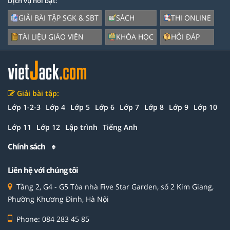
Dịch vụ nổi bật:
GIẢI BÀI TẬP SGK & SBT
SÁCH
THI ONLINE
TÀI LIỆU GIÁO VIÊN
KHÓA HỌC
HỎI ĐÁP
Giải bài tập:
Lớp 1-2-3
Lớp 4
Lớp 5
Lớp 6
Lớp 7
Lớp 8
Lớp 9
Lớp 10
Lớp 11
Lớp 12
Lập trình
Tiếng Anh
Chính sách
Liên hệ với chúng tôi
Tầng 2, G4 - G5 Tòa nhà Five Star Garden, số 2 Kim Giang,
Phường Khương Đình, Hà Nội
Phone: 084 283 45 85