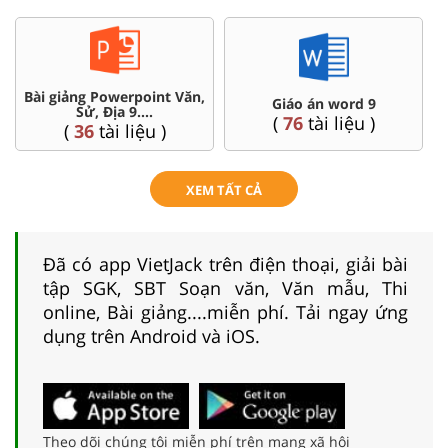
Chuyên đề dạy thêm Toán,
Đề thi HSG 9
Lí, Hóa ...9
(
9
tài liệu )
(
77
tài liệu )
XEM TẤT CẢ
Đã có app VietJack trên điện thoại, giải bài
tập SGK, SBT Soạn văn, Văn mẫu, Thi
online, Bài giảng....miễn phí. Tải ngay ứng
dụng trên Android và iOS.
Theo dõi chúng tôi miễn phí trên mạng xã hội