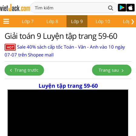
❯
ớp 6
Lớp 7
Lớp 8
Lớp 9
Lớp 10
Lớp 1
Giải toán 9 Luyện tập trang 59-60
Sale 40% sách cấp tốc Toán - Văn - Anh vào 10 ngày
HOT
07-07 trên Shopee mall
Trang trước
Trang sau
Luyện tập trang 59-60