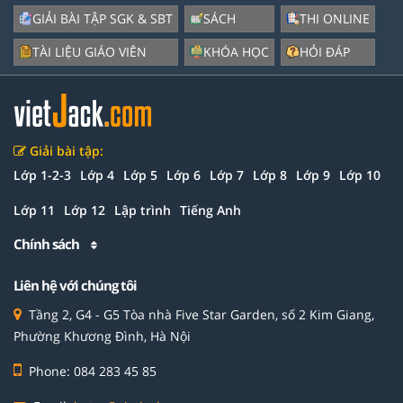
GIẢI BÀI TẬP SGK & SBT
SÁCH
THI ONLINE
TÀI LIỆU GIÁO VIÊN
KHÓA HỌC
HỎI ĐÁP
Giải bài tập:
Lớp 1-2-3
Lớp 4
Lớp 5
Lớp 6
Lớp 7
Lớp 8
Lớp 9
Lớp 10
Lớp 11
Lớp 12
Lập trình
Tiếng Anh
Chính sách
Liên hệ với chúng tôi
Tầng 2, G4 - G5 Tòa nhà Five Star Garden, số 2 Kim Giang,
Phường Khương Đình, Hà Nội
Phone: 084 283 45 85