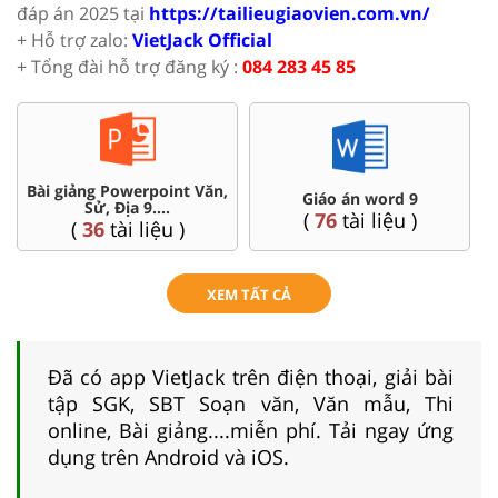
đáp án 2025 tại
https://tailieugiaovien.com.vn/
+ Hỗ trợ zalo:
VietJack Official
+ Tổng đài hỗ trợ đăng ký :
084 283 45 85
Chuyên đề dạy thêm Toán,
Đề thi HSG 9
Lí, Hóa ...9
(
9
tài liệu )
(
77
tài liệu )
XEM TẤT CẢ
Đã có app VietJack trên điện thoại, giải bài
tập SGK, SBT Soạn văn, Văn mẫu, Thi
online, Bài giảng....miễn phí. Tải ngay ứng
dụng trên Android và iOS.