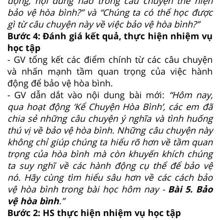
động, nội dung nào trong câu chuyện thể hiện
bảo vệ hòa bình?” và “Chúng ta có thể học được
gì từ câu chuyện này về việc bảo vệ hòa bình?”
Bước 4: Đánh giá kết quả, thực hiện nhiệm vụ
học tập
- GV tổng kết các điểm chính từ các câu chuyện
và nhấn mạnh tầm quan trọng của việc hành
động để bảo vệ hòa bình.
- GV dẫn dắt vào nội dung bài mới:
“Hôm nay,
qua hoạt động ‘Kể Chuyện Hòa Bình’, các em đã
chia sẻ những câu chuyện ý nghĩa và tình huống
thú vị về bảo vệ hòa bình. Những câu chuyện này
không chỉ giúp chúng ta hiểu rõ hơn về tầm quan
trọng của hòa bình mà còn khuyến khích chúng
ta suy nghĩ về các hành động cụ thể để bảo vệ
nó. Hãy cùng tìm hiểu sâu hơn về các cách bảo
vệ hòa bình trong bài học hôm nay -
Bài 5. Bảo
vệ hòa bình
.”
Bước 2: HS thực hiện nhiệm vụ học tập