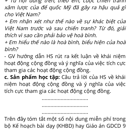
+ Từ nội dung trên, theo em, cuộc chiến tranh
xâm lược của đế quốc Mỹ đã gây ra hậu quả gì
cho Việt Nam?
+ Em nhận xét như thế nào về sự khác biệt của
Việt Nam trước và sau chiến tranh? Từ đó, giải
thích vì sao cần phải bảo vệ hoà bình.
+ Em hiểu thế nào là hoà bình, biểu hiện của hoà
bình?
- GV hướng dẫn HS rút ra kết luận về khái niệm
hoạt động cộng đồng và ý nghĩa của việc tích cực
tham gia các hoạt động cộng đồng.
c. Sản phẩm học tập:
Câu trả lời của HS về khái
niệm hoạt động cộng đồng và ý nghĩa của việc
tích cực tham gia các hoạt động cộng đồng.
................................
................................
................................
Trên đây tóm tắt một số nội dung miễn phí trong
bộ Kế hoạch bài dạy (KHBD) hay Giáo án GDCD 9