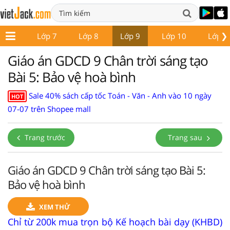
❯
ớp 6
Lớp 7
Lớp 8
Lớp 9
Lớp 10
Lớp 1
Giáo án GDCD 9 Chân trời sáng tạo
Bài 5: Bảo vệ hoà bình
Sale 40% sách cấp tốc Toán - Văn - Anh vào 10 ngày
HOT
07-07 trên Shopee mall
Trang trước
Trang sau
Giáo án GDCD 9 Chân trời sáng tạo Bài 5:
Bảo vệ hoà bình
XEM THỬ
Chỉ từ 200k mua trọn bộ Kế hoạch bài dạy (KHBD)