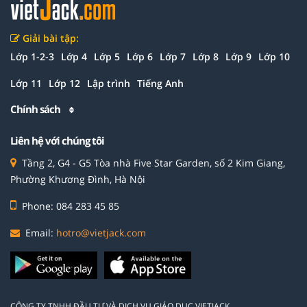
Giải bài tập:
Lớp 1-2-3
Lớp 4
Lớp 5
Lớp 6
Lớp 7
Lớp 8
Lớp 9
Lớp 10
Lớp 11
Lớp 12
Lập trình
Tiếng Anh
Chính sách
Liên hệ với chúng tôi
Tầng 2, G4 - G5 Tòa nhà Five Star Garden, số 2 Kim Giang,
Phường Khương Đình, Hà Nội
Phone: 084 283 45 85
Email:
hotro@vietjack.com
CÔNG TY TNHH ĐẦU TƯ VÀ DỊCH VỤ GIÁO DỤC VIETJACK