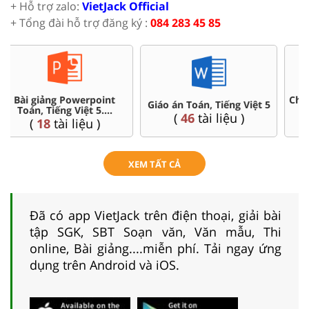
+ Hỗ trợ zalo:
VietJack Official
+ Tổng đài hỗ trợ đăng ký :
084 283 45 85
Chuyên đề dạy thêm Toán,
Ôn thi vào 6 chuyên, CLC
Tiếng Việt ...5
(
4
tài liệu )
(
36
tài liệu )
XEM TẤT CẢ
Đã có app VietJack trên điện thoại, giải bài
tập SGK, SBT Soạn văn, Văn mẫu, Thi
online, Bài giảng....miễn phí. Tải ngay ứng
dụng trên Android và iOS.