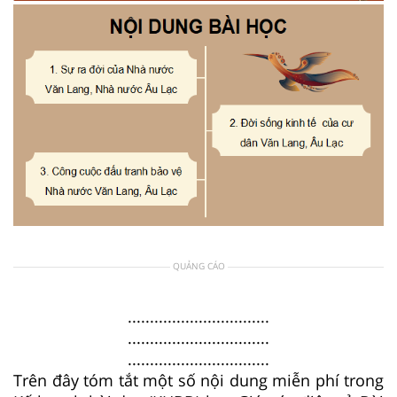
QUẢNG CÁO
................................
................................
................................
Trên đây tóm tắt một số nội dung miễn phí trong