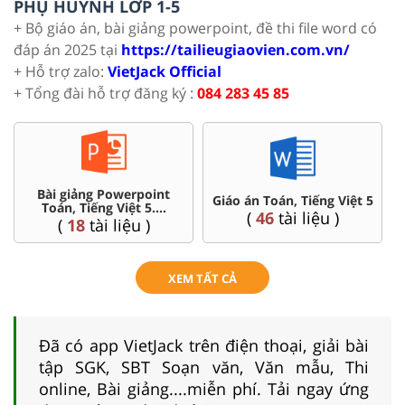
PHỤ HUYNH LỚP 1-5
+ Bộ giáo án, bài giảng powerpoint, đề thi file word có
đáp án 2025 tại
https://tailieugiaovien.com.vn/
+ Hỗ trợ zalo:
VietJack Official
+ Tổng đài hỗ trợ đăng ký :
084 283 45 85
Chuyên đề dạy thêm Toán,
Tiếng Việt 5
Ôn thi vào 6 chuy
Tiếng Việt ...5
liệu )
(
4
tài liệu 
(
36
tài liệu )
XEM TẤT CẢ
Đã có app VietJack trên điện thoại, giải bài
tập SGK, SBT Soạn văn, Văn mẫu, Thi
online, Bài giảng....miễn phí. Tải ngay ứng