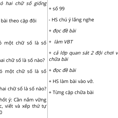
ó hai chữ số giống
+ số 99
- HS chú ý lắng nghe
 bài theo cặp đôi
+
đọc đề bài
+
làm VBT
ó một chữ số là số
+
cả lớp quan sát 2 đội chơi 
chữa bài
hai chữ số là số nào?
+
đọc đề bài
có một chữ số là số
+ HS làm bài vào vở.
hai chữ số là số nào?
+ Từng cặp chữa bài
chốt ý: Cần nắm vững
, viết và xếp thứ tự
0