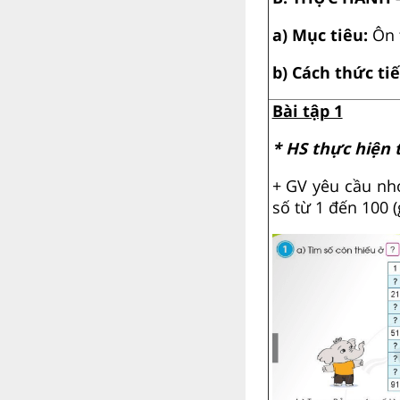
a) Mục tiêu:
Ôn 
b) Cách thức ti
Bài tập 1
* HS thực hiện
+ GV yêu cầu n
số từ 1 đến 100 (