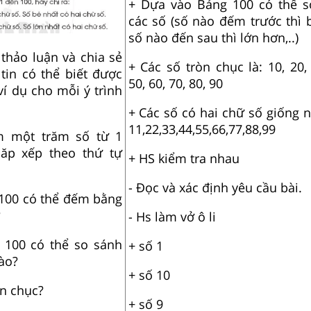
+ Dựa vào Bảng 100 có thể s
các số (số nào đếm trước thì 
số nào đến sau thì lớn hơn,..)
thảo luận và chia sẻ
+ Các số tròn chục là: 10, 20, 
tin có thể biết được
50, 60, 70, 80, 90
ví dụ cho mỗi ý trình
+ Các số có hai chữ số giống n
11,22,33,44,55,66,77,88,99
m một trăm số từ 1
ăp xếp theo thứ tự
+ HS kiểm tra nhau
- Đọc và xác định yêu cầu bài.
100 có thể đếm bằng
?
- Hs làm vở ô li
 100 có thể so sánh
+ số 1
ào?
+ số 10
n chục?
+ số 9