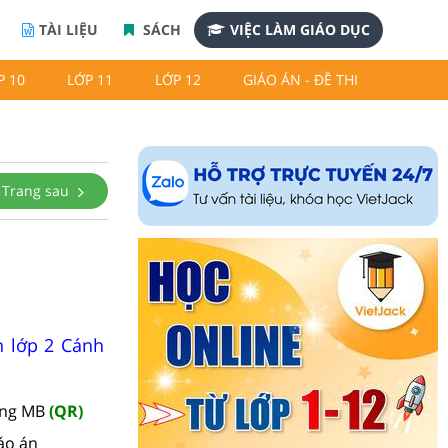
TÀI LIỆU
SÁCH
VIỆC LÀM GIÁO DỤC
P 10
LỚP 11
LỚP 12
GIÁO ÁN - ĐỀ THI
Trang sau
n lớp 2 Cánh
àng MB
(QR)
áo án