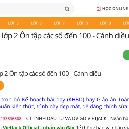
HỌC ONLINE
LỚP 5
LỚP 6
LỚP 7
LỚP 8
LỚP 9
LỚ
 lớp 2 Ôn tập các số đến 100 - Cánh diều
p 2 Ôn tập các số đến 100 - Cánh diều
 trọn bộ Kế hoạch bài dạy (KHBD) hay Giáo án Toá
uẩn kiến thức, trình bày đẹp mắt, dễ dàng chỉnh sửa:
- CT TNHH DAU TU VA DV GD VIETJACK - Ngân h
1133836868
lo
VietJack Official - nhấn vào đây
để thông báo và nhận gi