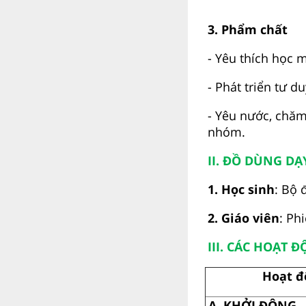
3. Phẩm chất
- Yêu thích học 
- Phát triển tư d
- Yêu nước, chăm 
nhóm.
II. ĐỒ DÙNG DẠ
1. Học sinh
: Bộ 
2. Giáo viên
: Ph
III. CÁC HOẠT 
Hoạt đ
A. KHỞI ĐỘNG