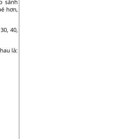
o sánh
bé hơn,
30, 40,
hau là: