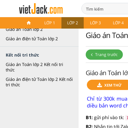
Giáo án Toán lớp 2
LỚP 1
LỚP 2
LỚP 3
LỚP 4
Giáo án Toán lớp 2
Giáo án Toán
Giáo án điện tử Toán lớp 2
Trang trước
Kết nối tri thức
Giáo án Toán lớp 2 Kết nối tri
thức
Giáo án Toán lớ
Giáo án điện tử Toán lớp 2 Kết nối
tri thức
XEM THỬ
Chỉ từ 300k mua
diều bản word ch
B1:
gửi phí vào tk:
B2:
Nhắn tin tới Za