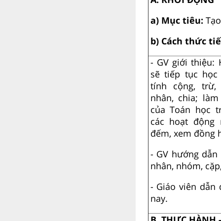
a) Mục tiêu:
Tạo
b) Cách thức ti
- GV giới thiệu:
sẽ tiếp tục học
tính cộng, trừ
nhân, chia; là
của Toán học t
các hoạt động 
đếm, xem đồng h
- GV hướng dẫn 
nhân, nhóm, cặp, 
- Giáo viên dẫn
nay.
B. THỰC HÀNH 