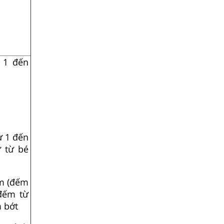
 1 đến
ừ 1 đến
ự từ bé
ếm (đếm
 đếm từ
 bớt