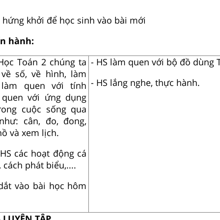
 hứng khởi để học sinh vào bài mới
ến hành:
 Học Toán 2 chúng ta
- HS làm quen với bộ đồ dùng 
 về số, về hình, làm
- HS lắng nghe, thực hành.
, làm quen với tính
m quen với ứng dụng
rong cuộc sống qua
như: cân, đo, đong,
ồ và xem lịch.
HS các hoạt động cá
cách phát biểu,....
 dắt vào bài học hôm
- LUYỆN TẬP