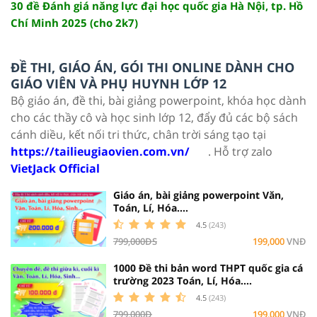
30 đề Đánh giá năng lực đại học quốc gia Hà Nội, tp. Hồ
Chí Minh 2025 (cho 2k7)
ĐỀ THI, GIÁO ÁN, GÓI THI ONLINE DÀNH CHO
GIÁO VIÊN VÀ PHỤ HUYNH LỚP 12
Bộ giáo án, đề thi, bài giảng powerpoint, khóa học dành
cho các thầy cô và học sinh lớp 12, đẩy đủ các bộ sách
cánh diều, kết nối tri thức, chân trời sáng tạo tại
https://tailieugiaovien.com.vn/
. Hỗ trợ zalo
VietJack Official
Giáo án, bài giảng powerpoint Văn,
Toán, Lí, Hóa....
4.5
(243)
799,000ĐS
199,000
VNĐ
1000 Đề thi bản word THPT quốc gia cá
trường 2023 Toán, Lí, Hóa....
4.5
(243)
799,000Đ
199,000
VNĐ