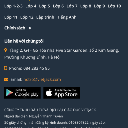
Lớp 1-2-3
Lớp 4
Lớp 5
Lớp 6
Lớp 7
Lớp 8
Lớp 9
Lớp 10
Lớp 11
Lớp 12
Lập trình
Tiếng Anh
Chính sách
Liên hệ với chúng tôi
Tầng 2, G4 - G5 Tòa nhà Five Star Garden, số 2 Kim Giang,
Phường Khương Đình, Hà Nội
Phone: 084 283 45 85
Email:
hotro@vietjack.com
CÔNG TY TNHH ĐẦU TƯ VÀ DỊCH VỤ GIÁO DỤC VIETJACK
Người đại diện: Nguyễn Thanh Tuyền
Số giấy chứng nhận đăng ký kinh doanh: 0108307822, ngày cấp: