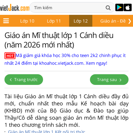
❯
ớp 9
Lớp 10
Lớp 11
Lớp 12
Giáo án - Đề thi
Giáo án Mĩ thuật lớp 1 Cánh diều
(năm 2026 mới nhất)
Mã giảm giá khóa học 30% cho teen 2k2 chinh phục ít
HOT
nhất 24 điểm tại khoahoc.vietjack.com. Xem ngay!
Trang trước
Trang sau
Tài liệu Giáo án Mĩ thuật lớp 1 Cánh diều đầy đủ
mới, chuẩn nhất theo mẫu Kế hoạch bài dạy
(KHBD) mới của Bộ Giáo dục & Đào tạo giúp
Thầy/Cô dễ dàng soạn giáo án môn Mĩ thuật lớp
1 theo chương trình sách mới.
Giáo án Mĩ thuật lớp 1 Kết nối tri thức