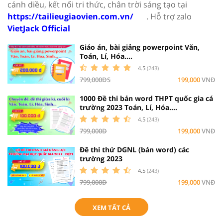
cánh diều, kết nối tri thức, chân trời sáng tạo tại
https://tailieugiaovien.com.vn/
. Hỗ trợ zalo
VietJack Official
Giáo án, bài giảng powerpoint Văn,
Toán, Lí, Hóa....
4.5
(243)
799,000ĐS
199,000
VNĐ
1000 Đề thi bản word THPT quốc gia cá
trường 2023 Toán, Lí, Hóa....
4.5
(243)
799,000Đ
199,000
VNĐ
Đề thi thử DGNL (bản word) các
trường 2023
4.5
(243)
799,000Đ
199,000
VNĐ
XEM TẤT CẢ