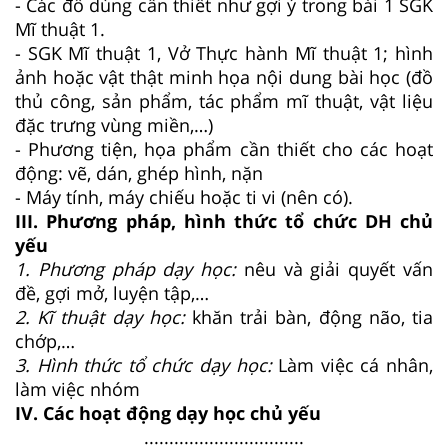
- Các đồ dùng cần thiết như gợi ý trong bài 1 SGK
Mĩ thuật 1.
- SGK Mĩ thuật 1, Vở Thực hành Mĩ thuật 1; hình
ảnh hoặc vật thật minh họa nội dung bài học (đồ
thủ công, sản phẩm, tác phẩm mĩ thuật, vật liệu
đặc trưng vùng miền,…)
- Phương tiện, họa phẩm cần thiết cho các hoạt
động: vẽ, dán, ghép hình, nặn
- Máy tính, máy chiếu hoặc ti vi (nên có).
III. Phương pháp, hình thức tổ chức DH chủ
yếu
1. Phương pháp dạy học:
nêu và giải quyết vấn
đề, gợi mở, luyện tập,…
2. Kĩ thuật dạy học:
khăn trải bàn, động não, tia
chớp,…
3. Hình thức tổ chức dạy học:
Làm việc cá nhân,
làm việc nhóm
IV. Các hoạt động dạy học chủ yếu
................................