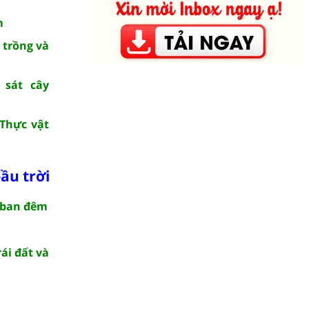
m
 trồng và
 sát cây
 Thực vật
bầu trời
à ban đêm
ái đất và