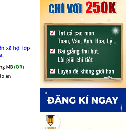
n xã hội lớp
a:
àng MB
(QR)
áo án