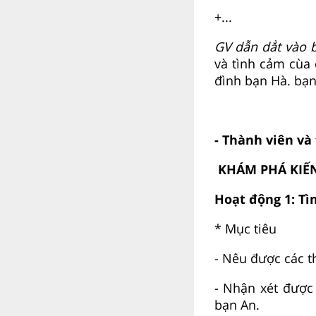
+...
GV dẫn dẳt vào b
và tình cảm cùa 
đình bạn Hà. bạn
- Thành viên và
KHÁM PHÁ KIẾ
Hoạt động 1: Tì
* Mục tiêu
- Nêu được các t
- Nhận xét được 
bạn An.