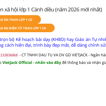
n xã hội lớp 1 Cánh diều (năm 2026 mới nhất)
ÁO ÁN TNXH LỚP 1 CD
O ÁN ĐIỆN TỬ TNXH LỚP 1 CD
trọn bộ Kế hoạch bài dạy (KHBD) hay Giáo án Tự nhiê
g cách hiện đại, trình bày đẹp mắt, dễ dàng chỉnh sử
- CT TNHH DAU TU VA DV GD VIETJACK - Ngân h
1133836868
lo
VietJack Official - nhấn vào đây
để thông báo và nhận gi