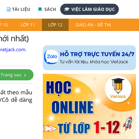
TÀI LIỆU
SÁCH
VIỆC LÀM GIÁO DỤC
P 10
LỚP 11
LỚP 12
GIÁO ÁN - ĐỀ THI
ới nhất)
ietjack.com.
Trang sau
hất theo mẫu
y/Cô dễ dàng