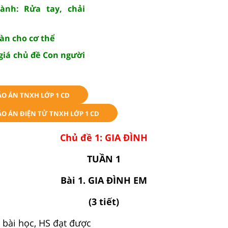
ành: Rửa tay, chải
oàn cho cơ thể
giá chủ đề Con người
ÁO ÁN TNXH LỚP 1 CD
O ÁN ĐIỆN TỬ TNXH LỚP 1 CD
Chủ đề 1: GIA ĐÌNH
TUẦN 1
Bài 1. GIA ĐÌNH EM
(3 tiết)
 bài học, HS đạt được