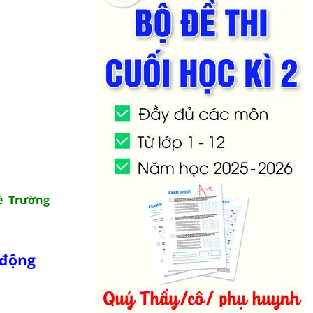
ề Trường
 động