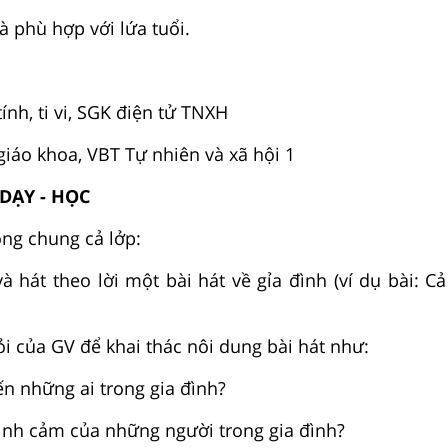
à phù hợp với lứa tuổi.
tính, ti vi, SGK điện tử TNXH
giáo khoa, VBT Tự nhiên và xã hội 1
 DẠY - HỌC
ộng chung cả lởp:
à hát theo lời một bài hát về gỉa đình (ví dụ bài: C
hỏi của GV để khai thác nôi dung bài hát như:
ến những ai trong gia đình?
tình cảm của những người trong gia đình?