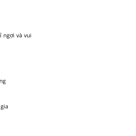
ỉ ngơi và vui
ông
 gia