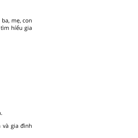
: ba, mẹ, con
tìm híểu gia
.
 và gia đình