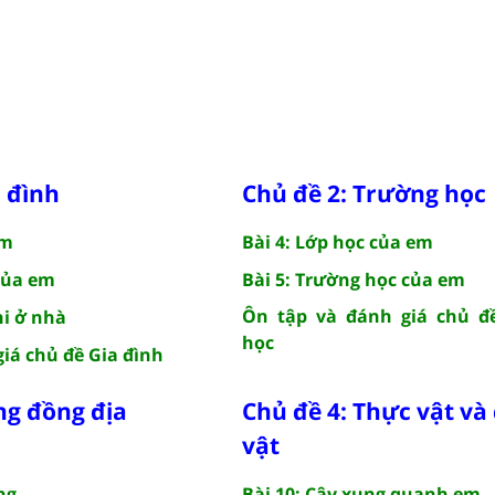
a đình
Chủ đề 2: Trường học
em
Bài 4: Lớp học của em
 của em
Bài 5: Trường học của em
Ôn tập và đánh giá chủ đ
hi ở nhà
học
iá chủ đề Gia đình
ng đồng địa
Chủ đề 4: Thực vật và
vật
ng
Bài 10: Cây xung quanh em