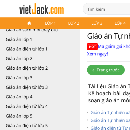
Giáo án các môn học (các lớp)
LỚP 1
LỚP 2
LỚP 3
LỚP 4
Giáo án sách mới (đầy đủ)
Giáo án Tự n
Giáo án lớp 1
Mã giảm giá khó
HOT
Giáo án điện tử lớp 1
Xem ngay!
Giáo án lớp 2
Giáo án điện tử lớp 2
Trang trước
Giáo án lớp 3
Tài liệu Giáo án
Giáo án điện tử lớp 3
Kế hoạch bài dạ
Giáo án lớp 4
soạn giáo án môn
Giáo án điện tử lớp 4
Giáo án Tự nhiên xã 
Giáo án lớp 5
Giáo án Tự nhiên xã
Giáo án điện tử lớp 5
Giáo án điện tử Tự 