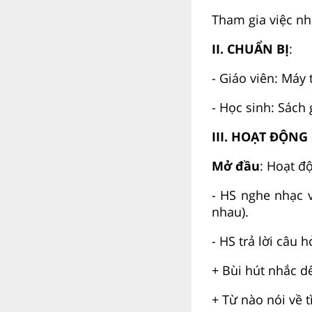
Tham gia việc nh
II. CHUẨN BỊ
:
- Giáo viên: Máy 
- Học sinh: Sách 
III. HOẠT ĐỘNG
Mở đầu
: Hoạt đ
- HS nghe nhạc v
nhau).
- HS trả lời câu 
+ Bùi hút nhắc d
+ Từ nào nói về 