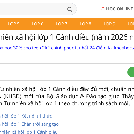
HỌC ONLINE
LỚP 5
LỚP 6
LỚP 7
LỚP 8
LỚP 9
LỚ
hiên xã hội lớp 1 Cánh diều (năm 2026 m
a học 30% cho teen 2k2 chinh phục ít nhất 24 điểm tại khoahoc.v
 Tự nhiên xã hội lớp 1 Cánh diều đầy đủ mới, chuẩn n
y (KHBD) mới của Bộ Giáo dục & Đào tạo giúp Thầ
 Tự nhiên xã hội lớp 1 theo chương trình sách mới.
hội lớp 1 Kết nối tri thức
 hội lớp 1 Chân trời sáng tạo
nhiên xã hội lớp 1 Cánh diều