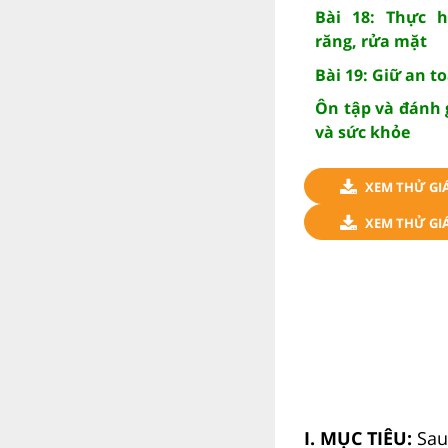
Bài 18: Thực h
răng, rửa mặt
Bài 19: Giữ an t
Ôn tập và đánh 
và sức khỏe
XEM THỬ GI
XEM THỬ GIÁ
I. MỤC TIÊU:
Sau