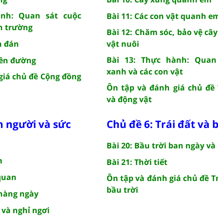
ành: Quan sát cuộc
Bài 11: Các con vật quanh e
h trường
Bài 12: Chăm sóc, bảo vệ cây
n đán
vật nuôi
Bài 13: Thực hành: Quan
rên đường
xanh và các con vật
giá chủ đề Cộng đồng
Ôn tập và đánh giá chủ đề
và động vật
n người và sức
Chủ đề 6: Trái đất và 
Bài 20: Bầu trời ban ngày v
m
Bài 21: Thời tiết
 quan
Ôn tập và đánh giá chủ đề Tr
bầu trời
 hàng ngày
 và nghỉ ngơi