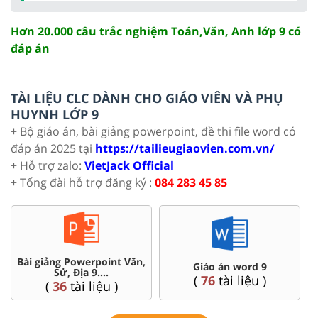
Hơn 20.000 câu trắc nghiệm Toán,Văn, Anh lớp 9 có
đáp án
TÀI LIỆU CLC DÀNH CHO GIÁO VIÊN VÀ PHỤ
HUYNH LỚP 9
+ Bộ giáo án, bài giảng powerpoint, đề thi file word có
đáp án 2025 tại
https://tailieugiaovien.com.vn/
+ Hỗ trợ zalo:
VietJack Official
+ Tổng đài hỗ trợ đăng ký :
084 283 45 85
Chuyên đề dạy thêm Toán,
Đề thi HSG 9
Lí, Hóa ...9
(
9
tài liệu )
(
77
tài liệu )