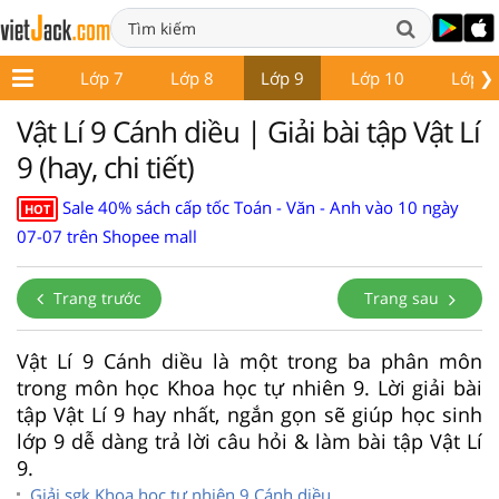
❯
ớp 6
Lớp 7
Lớp 8
Lớp 9
Lớp 10
Lớp 1
Vật Lí 9 Cánh diều | Giải bài tập Vật Lí
9 (hay, chi tiết)
Sale 40% sách cấp tốc Toán - Văn - Anh vào 10 ngày
HOT
07-07 trên Shopee mall
Trang trước
Trang sau
Vật Lí 9 Cánh diều là một trong ba phân môn
trong môn học Khoa học tự nhiên 9. Lời giải bài
tập Vật Lí 9 hay nhất, ngắn gọn sẽ giúp học sinh
lớp 9 dễ dàng trả lời câu hỏi & làm bài tập Vật Lí
9.
Giải sgk Khoa học tự nhiên 9 Cánh diều