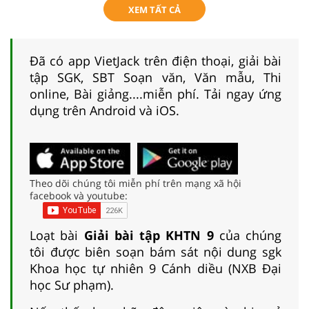
XEM TẤT CẢ
Đã có app VietJack trên điện thoại, giải bài
tập SGK, SBT Soạn văn, Văn mẫu, Thi
online, Bài giảng....miễn phí. Tải ngay ứng
dụng trên Android và iOS.
Theo dõi chúng tôi miễn phí trên mạng xã hội
facebook và youtube:
Loạt bài
Giải bài tập KHTN 9
của chúng
tôi được biên soạn bám sát nội dung sgk
Khoa học tự nhiên 9 Cánh diều (NXB Đại
học Sư phạm).