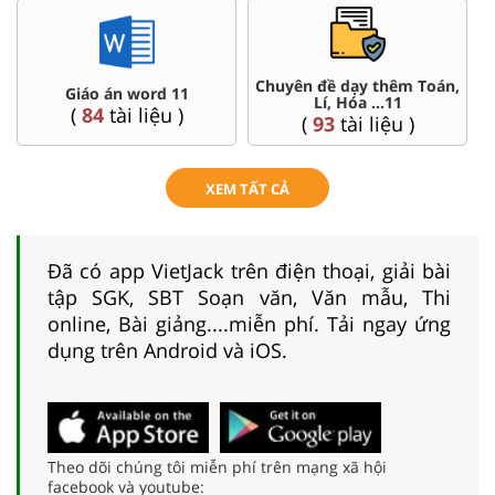
,
Đề thi HSG 11
Trắc nghiệm đúng sai 11
(
8
tài liệu )
(
8
tài liệu )
XEM TẤT CẢ
Đã có app VietJack trên điện thoại, giải bài
tập SGK, SBT Soạn văn, Văn mẫu, Thi
online, Bài giảng....miễn phí. Tải ngay ứng
dụng trên Android và iOS.
Theo dõi chúng tôi miễn phí trên mạng xã hội
facebook và youtube: