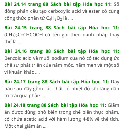
Bài 24.14 trang 88 Sách bài tập Hóa học 11:
Số
đồng phân cấu tạo carboxylic acid và ester có cùng
công thức phân tử C
H
O
là ....
4
8
2
Bài 24.15 trang 88 Sách bài tập Hóa học 11:
(CH
)
C=CHCOOH có tên gọi theo danh pháp thay
3
2
thế là ....
Bài 24.16 trang 88 Sách bài tập Hóa học 11:
Benzoic acid và muối sodium của nó có tác dụng ức
chế sự phát triển của nấm mốc, nấm men và một số
vi khuẩn khác ....
Bài 24.17 trang 88 Sách bài tập Hóa học 11:
Dãy
nào sau đây gồm các chất có nhiệt độ sôi tăng dần
từ trái qua phải? ....
Bài 24.18 trang 88 Sách bài tập Hóa học 11:
Giấm
ăn được dùng phồ biến trong chế biến thực phẩm,
có chứa acetic acid với hàm lượng 4-8% về thể tích.
Một chai giấm ăn ....