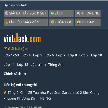
Dịch vụ nổi bật:
GIẢI BÀI TẬP SGK & SBT
SÁCH
THI ONLINE
TÀI LIỆU GIÁO VIÊN
KHÓA HỌC
HỎI ĐÁP
Giải bài tập:
Lớp 1-2-3
Lớp 4
Lớp 5
Lớp 6
Lớp 7
Lớp 8
Lớp 9
Lớp 10
Lớp 11
Lớp 12
Lập trình
Tiếng Anh
Chính sách
Liên hệ với chúng tôi
Tầng 2, G4 - G5 Tòa nhà Five Star Garden, số 2 Kim Giang,
Phường Khương Đình, Hà Nội
Phone: 084 283 45 85