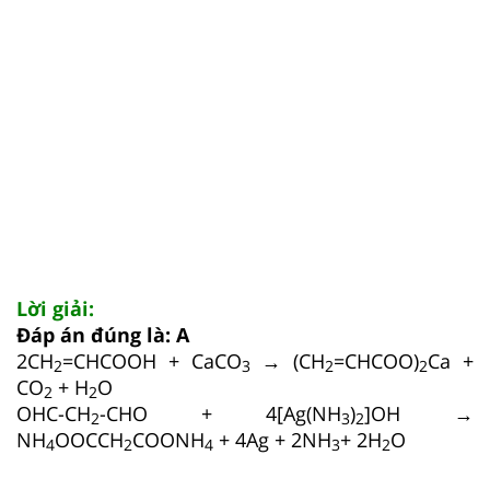
Lời giải:
Đáp án đúng là: A
2CH
=CHCOOH + CaCO
→ (CH
=CHCOO)
Ca +
2
3
2
2
CO
+ H
O
2
2
OHC-CH
-CHO + 4[Ag(NH
)
]OH →
2
3
2
NH
OOCCH
COONH
+ 4Ag + 2NH
+ 2H
O
4
2
4
3
2