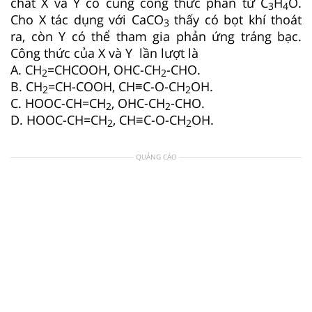
chất X và Y có cùng công thức phân tử C
H
O.
3
4
Cho X tác dụng với CaCO
thấy có bọt khí thoát
3
ra, còn Y có thể tham gia phản ứng tráng bạc.
Công thức của X và Y lần lượt là
A. CH
=CHCOOH, OHC-CH
-CHO.
2
2
B. CH
=CH-COOH, CH≡C-O-CH
OH.
2
2
C. HOOC-CH=CH
, OHC-CH
-CHO.
2
2
D. HOOC-CH=CH
, CH≡C-O-CH
OH.
2
2
QUẢNG CÁO