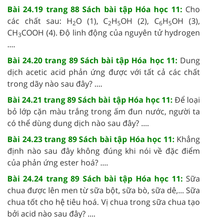
Bài 24.19 trang 88 Sách bài tập Hóa học 11:
Cho
các chất sau: H
O (1), C
H
OH (2), C
H
OH (3),
2
2
5
6
5
CH
COOH (4). Độ linh động của nguyên tử hydrogen
3
....
Bài 24.20 trang 89 Sách bài tập Hóa học 11:
Dung
dịch acetic acid phản ứng được với tất cả các chất
trong dãy nào sau đây? ....
Bài 24.21 trang 89 Sách bài tập Hóa học 11:
Để loại
bỏ lớp cặn màu trắng trong ấm đun nước, người ta
có thể dùng dung dịch nào sau đây? ....
Bài 24.23 trang 89 Sách bài tập Hóa học 11:
Khẳng
định nào sau đây không đúng khi nói về đặc điểm
của phản ứng ester hoá? ....
Bài 24.24 trang 89 Sách bài tập Hóa học 11:
Sữa
chua được lên men từ sữa bột, sữa bò, sữa dê,... Sữa
chua tốt cho hệ tiêu hoá. Vị chua trong sữa chua tạo
bởi acid nào sau đây? ....