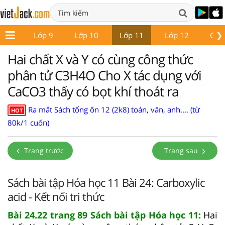
❯
ớp 8
Lớp 9
Lớp 10
Lớp 11
Lớp 12
Giáo
Hai chất X và Y có cùng công thức
phân tử C3H4O Cho X tác dụng với
CaCO3 thấy có bọt khí thoát ra
Ra mắt Sách tổng ôn 12 (2k8) toán, văn, anh.... (từ
HOT
80k/1 cuốn)
Trang trước
Trang sau
Sách bài tập Hóa học 11 Bài 24: Carboxylic
acid - Kết nối tri thức
Bài 24.22 trang 89 Sách bài tập Hóa học 11:
Hai