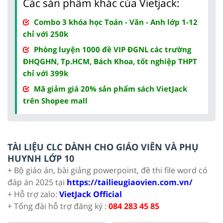
Các sản phẩm khác của Vietjack:
Combo 3 khóa học Toán - Văn - Anh lớp 1-12
chỉ với 250k
Phòng luyện 1000 đề VIP ĐGNL các trường
ĐHQGHN, Tp.HCM, Bách Khoa, tốt nghiệp THPT
chỉ với 399k
Mã giảm giá 20% sản phẩm sách VietJack
trên Shopee mall
TÀI LIỆU CLC DÀNH CHO GIÁO VIÊN VÀ PHỤ
HUYNH LỚP 10
+ Bộ giáo án, bài giảng powerpoint, đề thi file word có
đáp án 2025 tại
https://tailieugiaovien.com.vn/
+ Hỗ trợ zalo:
VietJack Official
+ Tổng đài hỗ trợ đăng ký :
084 283 45 85