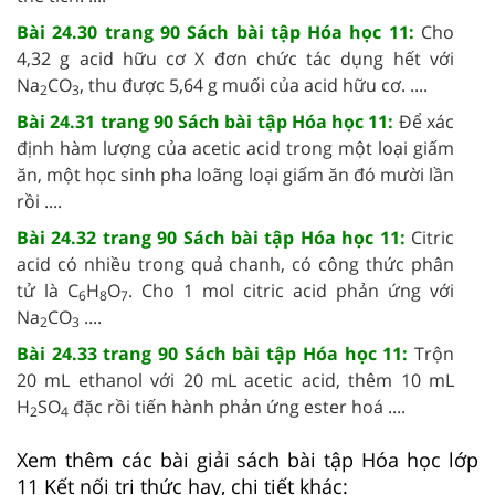
Bài 24.30 trang 90 Sách bài tập Hóa học 11:
Cho
4,32 g acid hữu cơ X đơn chức tác dụng hết với
Na
CO
, thu được 5,64 g muối của acid hữu cơ. ....
2
3
Bài 24.31 trang 90 Sách bài tập Hóa học 11:
Để xác
định hàm lượng của acetic acid trong một loại giấm
ăn, một học sinh pha loãng loại giấm ăn đó mười lần
rồi ....
Bài 24.32 trang 90 Sách bài tập Hóa học 11:
Citric
acid có nhiều trong quả chanh, có công thức phân
tử là C
H
O
. Cho 1 mol citric acid phản ứng với
6
8
7
Na
CO
....
2
3
Bài 24.33 trang 90 Sách bài tập Hóa học 11:
Trộn
20 mL ethanol với 20 mL acetic acid, thêm 10 mL
H
SO
đặc rồi tiến hành phản ứng ester hoá ....
2
4
Xem thêm các bài giải sách bài tập Hóa học lớp
11 Kết nối tri thức hay, chi tiết khác: