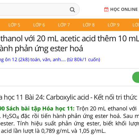
HỌC ONLINE
LỚP 5
LỚP 6
LỚP 7
LỚP 8
LỚP 9
LỚ
thanol với 20 mL acetic acid thêm 10 
 hành phản ứng ester hoá
g ôn 12 (2k8) toán, văn, anh.... (từ 80k/1 cuốn)
 học 11 Bài 24: Carboxylic acid - Kết nối tri thức
 90 Sách bài tập Hóa học 11:
Trộn 20 mL ethanol với 
L H
SO
đặc rồi tiến hành phản ứng ester hoá. Sau mộ
2
4
ester. Tính hiệu suất phản ứng ester, biết khối lượ
 acid lần lượt là 0,789 g/mL và 1,05 g/mL.