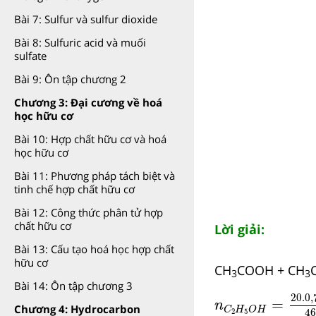
Bài 7: Sulfur và sulfur dioxide
Bài 8: Sulfuric acid và muối
sulfate
Bài 9: Ôn tập chương 2
Chương 3: Đại cương về hoá
học hữu cơ
Bài 10: Hợp chất hữu cơ và hoá
học hữu cơ
Bài 11: Phương pháp tách biệt và
tinh chế hợp chất hữu cơ
Bài 12: Công thức phân tử hợp
chất hữu cơ
Lời giải:
Bài 13: Cấu tạo hoá học hợp chất
hữu cơ
CH
COOH + CH
3
3
Bài 14: Ôn tập chương 3
n
C
2
H
5
O
H
=
20
20.0,
=
n
Chương 4: Hydrocarbon
C
H
O
H
46
2
5