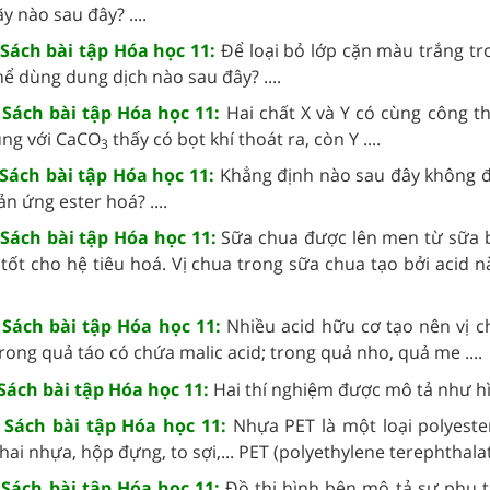
y nào sau đây? ....
 Sách bài tập Hóa học 11:
Để loại bỏ lớp cặn màu trắng t
hể dùng dung dịch nào sau đây? ....
9 Sách bài tập Hóa học 11:
Hai chất X và Y có cùng công t
ụng với CaCO
thấy có bọt khí thoát ra, còn Y ....
3
 Sách bài tập Hóa học 11:
Khẳng định nào sau đây không đ
n ứng ester hoá? ....
 Sách bài tập Hóa học 11:
Sữa chua được lên men từ sữa b
 tốt cho hệ tiêu hoá. Vị chua trong sữa chua tạo bởi acid 
9 Sách bài tập Hóa học 11:
Nhiều acid hữu cơ tạo nên vị c
: trong quả táo có chứa malic acid; trong quả nho, quả me ....
 Sách bài tập Hóa học 11:
Hai thí nghiệm được mô tả như hìn
0 Sách bài tập Hóa học 11:
Nhựa PET là một loại polyest
ai nhựa, hộp đựng, to sợi,... PET (polyethylene terephthalate
0 Sách bài tập Hóa học 11:
Đồ thị hình bên mô tả sự phụ t