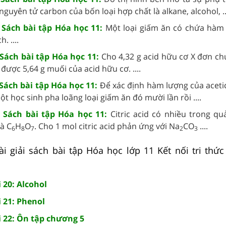
nguyên tử carbon của bốn loại hợp chất là alkane, alcohol, ..
0 Sách bài tập Hóa học 11:
Một loại giấm ăn có chứa hàm
. ....
 Sách bài tập Hóa học 11:
Cho 4,32 g acid hữu cơ X đơn ch
 được 5,64 g muối của acid hữu cơ. ....
 Sách bài tập Hóa học 11:
Để xác định hàm lượng của aceti
t học sinh pha loãng loại giấm ăn đó mười lần rồi ....
0 Sách bài tập Hóa học 11:
Citric acid có nhiều trong qu
à C
H
O
. Cho 1 mol citric acid phản ứng với Na
CO
....
6
8
7
2
3
 giải sách bài tập Hóa học lớp 11 Kết nối tri thức h
 20: Alcohol
 21: Phenol
i 22: Ôn tập chương 5