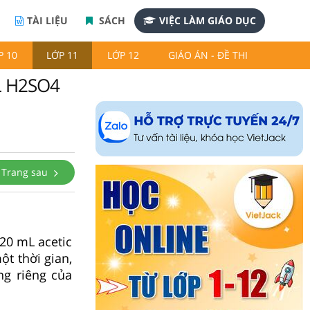
TÀI LIỆU
SÁCH
VIỆC LÀM GIÁO DỤC
P 10
LỚP 11
LỚP 12
GIÁO ÁN - ĐỀ THI
mL H2SO4
Trang sau
20 mL acetic
t thời gian,
ng riêng của