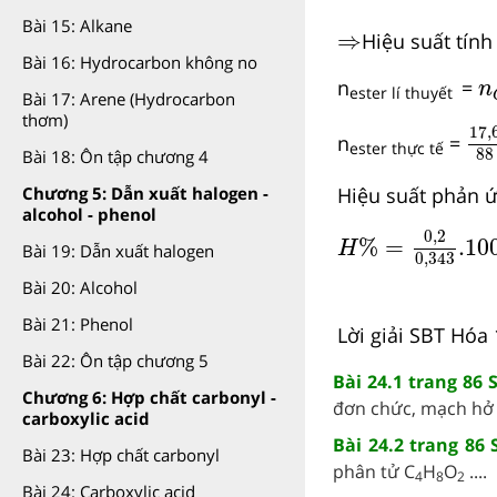
Bài 15: Alkane
⇒
⇒
Hiệu suất tính
Bài 16: Hydrocarbon không no
n
n
=
n
ester
lí thuyết
Bài 17: Arene (Hydrocarbon
17
thơm)
17,
n
=
ester thực tế
88
Bài 18: Ôn tập chương 4
Hiệu suất phản ứ
Chương 5: Dẫn xuất halogen -
alcohol - phenol
H
%
=
0,2
0,343
0,2
%
=
.10
H
Bài 19: Dẫn xuất halogen
0,343
Bài 20: Alcohol
Bài 21: Phenol
Lời giải SBT Hóa 
Bài 22: Ôn tập chương 5
Bài 24.1 trang 86 
Chương 6: Hợp chất carbonyl -
đơn chức, mạch hở là
carboxylic acid
Bài 24.2 trang 86
Bài 23: Hợp chất carbonyl
phân tử C
­H
O
....
4
8
2
Bài 24: Carboxylic acid