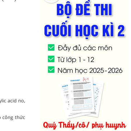
ic acid no,
ó công thức