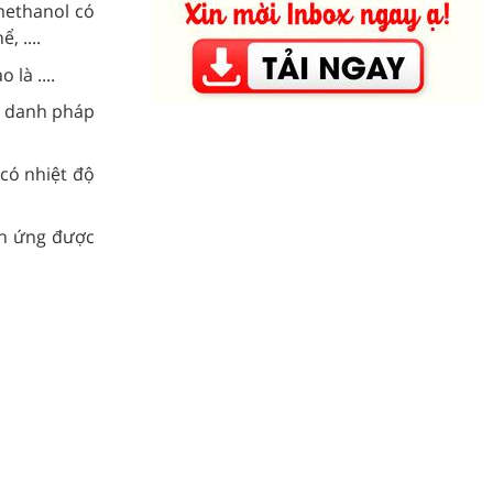
methanol có
 ....
là ....
o danh pháp
 có nhiệt độ
ản ứng được