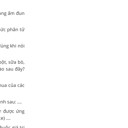
rong ấm đun
hức phân tử
úng khi nói
ột, sữa bò,
nào sau đây?
hua của các
h sau: ....
er được ứng
) ....
huộc giá trị