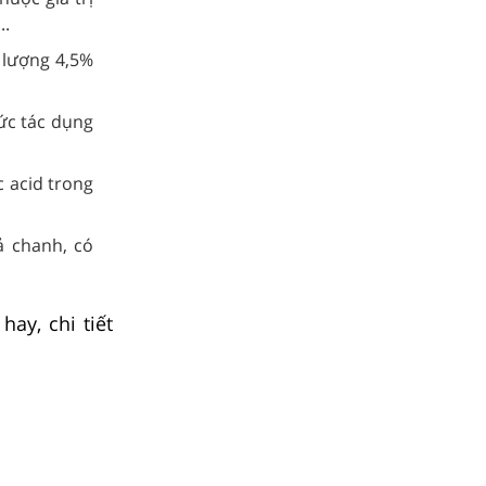
..
 lượng 4,5%
ức tác dụng
c acid trong
ả chanh, có
ay, chi tiết