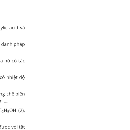
lic acid và
o danh pháp
a nó có tác
có nhiệt độ
ng chế biến
....
C
H
OH (2),
2
5
được với tất