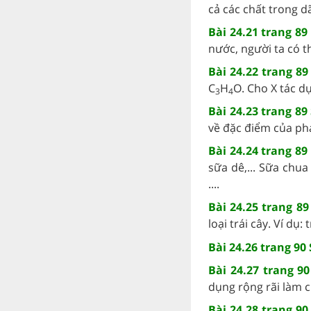
cả các chất trong dã
Bài 24.21 trang 89
nước, người ta có t
Bài 24.22 trang 8
C
H
O. Cho X tác d
3
4
Bài 24.23 trang 89
về đặc điểm của phả
Bài 24.24 trang 89
sữa dê,... Sữa chua
....
Bài 24.25 trang 8
loại trái cây. Ví dụ
Bài 24.26 trang 90
Bài 24.27 trang 9
dụng rộng rãi làm ch
Bài 24.28 trang 9