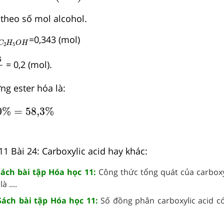
 theo số mol alcohol.
C
2
H
5
O
H
=0,343 (mol)
C
H
O
H
2
5
,6
88
6
= 0,2 (mol).
ng ester hóa là:
.100
%
=
58,3
%
0
%
=
58,3
%
11 Bài 24: Carboxylic acid hay khác:
Sách bài tập Hóa học 11:
Công thức tổng quát của carboxyl
 ....
 Sách bài tập Hóa học 11:
Số đồng phân carboxylic acid c