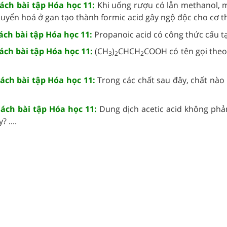
Sách bài tập Hóa học 11:
Khi uống rượu có lẫn methanol, 
yển hoá ở gan tạo thành formic acid gây ngộ độc cho cơ thể,
Sách bài tập Hóa học 11:
Propanoic acid có công thức cấu tạo 
Sách bài tập Hóa học 11:
(CH
)
CHCH
COOH có tên gọi the
3
2
2
Sách bài tập Hóa học 11:
Trong các chất sau đây, chất nào
Sách bài tập Hóa học 11:
Dung dịch acetic acid không ph
 ....