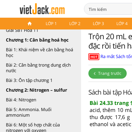
SBT Hóa 11 Kết nối tri thức
LỚP 1
LỚP 2
LỚP 3
LỚP 4
Giải SBT Hóa 11
Trộn 20 mL e
Chương 1: Cân bằng hoá học
đặc rồi tiến
Bài 1: Khái niệm về cân bằng hoá
học
Ra mắt Sách tổn
HOT
Bài 2: Cân bằng trong dung dịch
nước
Trang trước
Bài 3: Ôn tập chương 1
Chương 2: Nitrogen – sulfur
Sách bài tập Hóa
Bài 4: Nitrogen
Bài 24.33 trang
acid, thêm 10 m
Bài 5: Ammonia. Muối
ammonium
thu được 17,6 g 
ethanol và acetic
Bài 6: Một số hợp chất của
nitrogen với oxygen