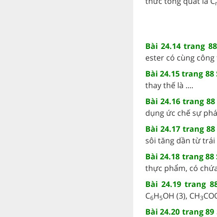
thức tổng quát là C
Bài 24.14 trang 8
ester có cùng công
Bài 24.15 trang 88
thay thế là ....
Bài 24.16 trang 88
dụng ức chế sự phá
Bài 24.17 trang 8
sôi tăng dần từ trái 
Bài 24.18 trang 88
thực phẩm, có chứa 
Bài 24.19 trang 
C
H
OH (3), CH
COO
6
5
3
Bài 24.20 trang 89