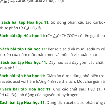
H
O
. Carboxylic acid X thuộc loại ....
n
2n-2
4
8 Sách bài tập Hóa học 11:
Số đồng phân cấu tạo carboxy
 thức phân tử C
H
O
là ....
4
8
2
 Sách bài tập Hóa học 11:
(CH
)
C=CHCOOH có tên gọi the
3
2
 Sách bài tập Hóa học 11:
Benzoic acid và muối sodium củ
t triển của nấm mốc, nấm men và một số vi khuẩn khác ....
8 Sách bài tập Hóa học 11:
Dãy nào sau đây gồm các chất 
qua phải? ....
 Sách bài tập Hóa học 11:
Giấm ăn được dùng phồ biến tro
acetic acid với hàm lượng 4-8% về thể tích. Một chai giấm ăn 
88 Sách bài tập Hóa học 11:
Cho các chất sau: H
O (1), 
2
H (4). Độ linh động của nguyên tử hydrogen ....
 Sách bài tập Hóa học 11:
Dung dịch acetic acid phản ứng 