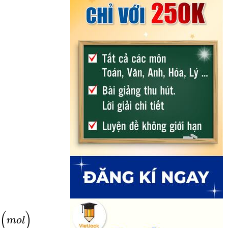
60
=
0,35
(
m
o
l
)
(
)
5
m
o
l