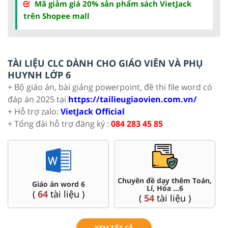
Mã giảm giá 20% sản phẩm sách VietJack
trên Shopee mall
TÀI LIỆU CLC DÀNH CHO GIÁO VIÊN VÀ PHỤ
HUYNH LỚP 6
+ Bộ giáo án, bài giảng powerpoint, đề thi file word có
đáp án 2025 tại
https://tailieugiaovien.com.vn/
+ Hỗ trợ zalo:
VietJack Official
+ Tổng đài hỗ trợ đăng ký :
084 283 45 85
Chuyên đề dạy thêm Toán,
Giáo án word 6
Lí, Hóa ...6
(
64
tài liệu )
(
54
tài liệu )
XEM TẤT CẢ