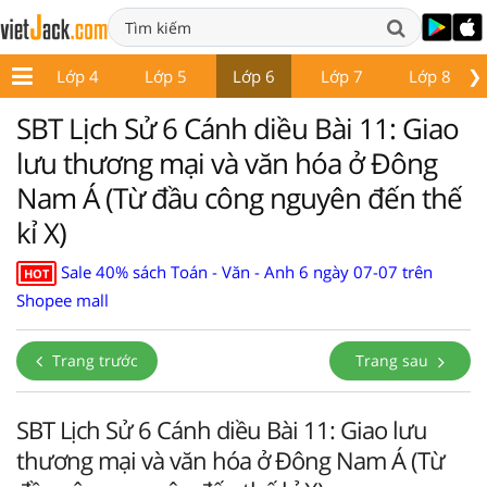
❯
 3
Lớp 4
Lớp 5
Lớp 6
Lớp 7
Lớp 8
SBT Lịch Sử 6 Cánh diều Bài 11: Giao
lưu thương mại và văn hóa ở Đông
Nam Á (Từ đầu công nguyên đến thế
kỉ X)
Sale 40% sách Toán - Văn - Anh 6 ngày 07-07 trên
HOT
Shopee mall
Trang trước
Trang sau
SBT Lịch Sử 6 Cánh diều Bài 11: Giao lưu
thương mại và văn hóa ở Đông Nam Á (Từ