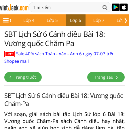
❯
Lớp 3
Lớp 4
Lớp 5
Lớp 6
Lớp 7
Lớp 8
SBT Lịch Sử 6 Cánh diều Bài 18:
Vương quốc Chăm-Pa
Sale 40% sách Toán - Văn - Anh 6 ngày 07-07 trên
HOT
Shopee mall
Trang trước
Trang sau
SBT Lịch Sử 6 Cánh diều Bài 18: Vương quốc
Chăm-Pa
Với soạn, giải sách bài tập Lịch Sử lớp 6 Bài 18:
Vương quốc Chăm-Pa sách Cánh diều hay nhất,
ngắn gọn sẽ giúp học sinh dễ dàng làm bài tập