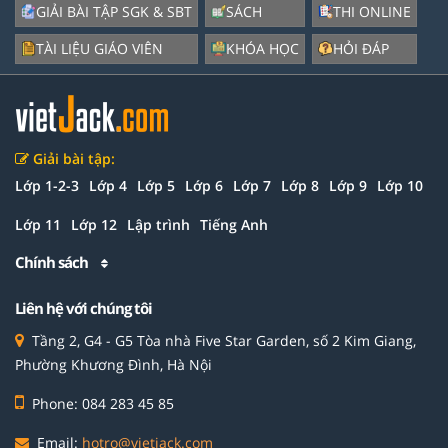
GIẢI BÀI TẬP SGK & SBT
SÁCH
THI ONLINE
TÀI LIỆU GIÁO VIÊN
KHÓA HỌC
HỎI ĐÁP
Giải bài tập:
Lớp 1-2-3
Lớp 4
Lớp 5
Lớp 6
Lớp 7
Lớp 8
Lớp 9
Lớp 10
Lớp 11
Lớp 12
Lập trình
Tiếng Anh
Chính sách
Liên hệ với chúng tôi
Tầng 2, G4 - G5 Tòa nhà Five Star Garden, số 2 Kim Giang,
Phường Khương Đình, Hà Nội
Phone: 084 283 45 85
Email:
hotro@vietjack.com