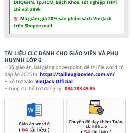
ĐHQGHN, Tp.HCM, Bách Khoa, tốt nghiệp THPT
chỉ với 399k
Mã giảm giá 20% sản phẩm sách VietJack
trên Shopee mall
TÀI LIỆU CLC DÀNH CHO GIÁO VIÊN VÀ PHỤ
HUYNH LỚP 6
+ Bộ giáo án, bài giảng powerpoint, đề thi file word có
đáp án 2025 tại
https://tailieugiaovien.com.vn/
+ Hỗ trợ zalo:
VietJack Official
+ Tổng đài hỗ trợ đăng ký :
084 283 45 85
Chuyên đề dạy thêm Toán,
Giáo án word 6
Lí, Hóa ...6
(
64
tài liệu )
(
54
tài liệu )