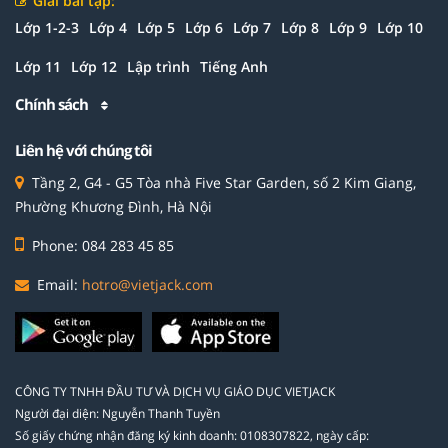
Giải bài tập:
Lớp 1-2-3
Lớp 4
Lớp 5
Lớp 6
Lớp 7
Lớp 8
Lớp 9
Lớp 10
Lớp 11
Lớp 12
Lập trình
Tiếng Anh
Chính sách
Liên hệ với chúng tôi
Tầng 2, G4 - G5 Tòa nhà Five Star Garden, số 2 Kim Giang,
Phường Khương Đình, Hà Nội
Phone: 084 283 45 85
Email:
hotro@vietjack.com
CÔNG TY TNHH ĐẦU TƯ VÀ DỊCH VỤ GIÁO DỤC VIETJACK
Người đại diện: Nguyễn Thanh Tuyền
Số giấy chứng nhận đăng ký kinh doanh: 0108307822, ngày cấp: