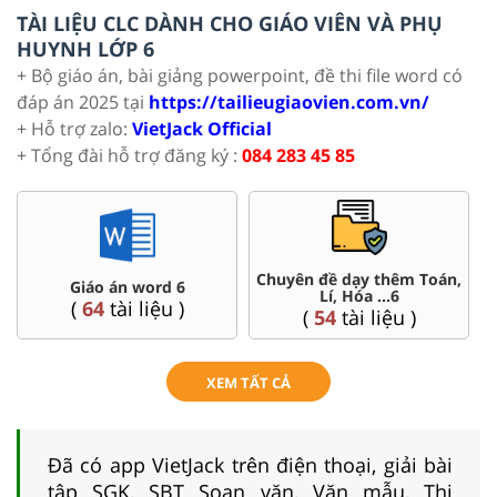
TÀI LIỆU CLC DÀNH CHO GIÁO VIÊN VÀ PHỤ
HUYNH LỚP 6
+ Bộ giáo án, bài giảng powerpoint, đề thi file word có
đáp án 2025 tại
https://tailieugiaovien.com.vn/
+ Hỗ trợ zalo:
VietJack Official
+ Tổng đài hỗ trợ đăng ký :
084 283 45 85
Chuyên đề dạy thêm Toán,
Giáo án word 6
Lí, Hóa ...6
(
64
tài liệu )
(
54
tài liệu )
XEM TẤT CẢ
Đã có app VietJack trên điện thoại, giải bài
tập SGK, SBT Soạn văn, Văn mẫu, Thi