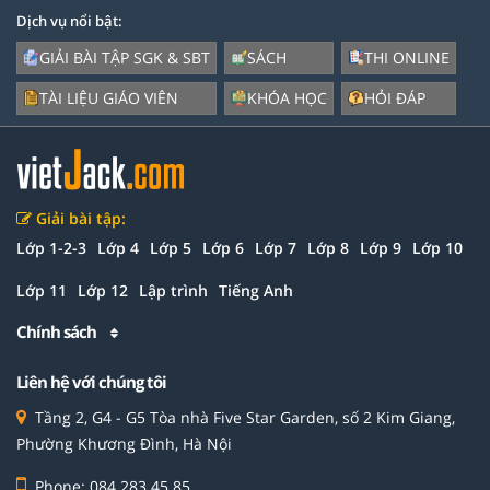
Dịch vụ nổi bật:
GIẢI BÀI TẬP SGK & SBT
SÁCH
THI ONLINE
TÀI LIỆU GIÁO VIÊN
KHÓA HỌC
HỎI ĐÁP
Giải bài tập:
Lớp 1-2-3
Lớp 4
Lớp 5
Lớp 6
Lớp 7
Lớp 8
Lớp 9
Lớp 10
Lớp 11
Lớp 12
Lập trình
Tiếng Anh
Chính sách
Liên hệ với chúng tôi
Tầng 2, G4 - G5 Tòa nhà Five Star Garden, số 2 Kim Giang,
Phường Khương Đình, Hà Nội
Phone: 084 283 45 85