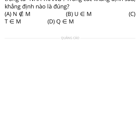
khẳng định nào là đúng?
(A) N ∉
M
(B) U ∈
M
(C)
T
∈
M
(D) Q
∈
M
QUẢNG CÁO