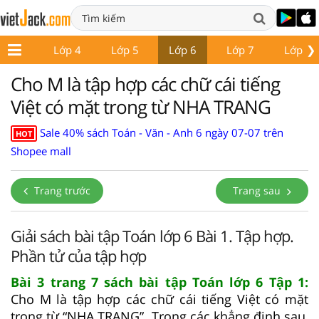
❯
Lớp 3
Lớp 4
Lớp 5
Lớp 6
Lớp 7
Lớp 8
Cho M là tập hợp các chữ cái tiếng
Việt có mặt trong từ NHA TRANG
Sale 40% sách Toán - Văn - Anh 6 ngày 07-07 trên
HOT
Shopee mall
Trang trước
Trang sau
Giải sách bài tập Toán lớp 6 Bài 1. Tập hợp.
Phần tử của tập hợp
Bài 3 trang 7 sách bài tập Toán lớp 6 Tập 1:
Cho M là tập hợp các chữ cái tiếng Việt có mặt
trong từ “NHA TRANG”. Trong các khẳng định sau,