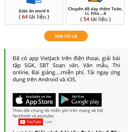
Chuyên đề dạy thêm Toán,
Giáo án word 6
Lí, Hóa ...6
(
64
tài liệu )
(
54
tài liệu )
XEM TẤT CẢ
Đã có app VietJack trên điện thoại, giải bài
tập SGK, SBT Soạn văn, Văn mẫu, Thi
online, Bài giảng....miễn phí. Tải ngay ứng
dụng trên Android và iOS.
Theo dõi chúng tôi miễn phí trên mạng xã hội
facebook và youtube: