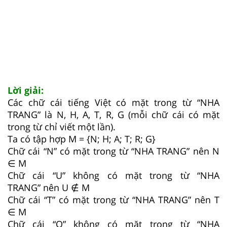
Lời giải:
Các chữ cái
tiếng Việt có mặt trong từ
“
NHA
TRANG
” là
N
,
H
,
A
,
T
,
R
,
G
(mỗi chữ cái có mặt
trong từ chỉ viết một lần).
T
a có t
ập hợp M = {N; H; A; T; R; G}
Chữ cái “N” có mặt trong từ
“
NHA TRANG
”
nên
N
∈
M
Chữ cái “U” không có mặt trong từ
“
NHA
TRANG
”
nên U
∉
M
Chữ cái “T” có mặt trong từ
“
NHA TRANG
”
nên
T
∈
M
Chữ cái “Q” không có mặt trong từ
“
NHA