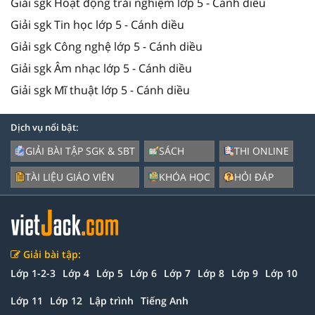
Giải sgk Hoạt động trải nghiệm lớp 5 - Cánh diều
Giải sgk Tin học lớp 5 - Cánh diều
Giải sgk Công nghệ lớp 5 - Cánh diều
Giải sgk Âm nhạc lớp 5 - Cánh diều
Giải sgk Mĩ thuật lớp 5 - Cánh diều
Dịch vụ nổi bật:
GIẢI BÀI TẬP SGK & SBT
SÁCH
THI ONLINE
TÀI LIỆU GIÁO VIÊN
KHÓA HỌC
HỎI ĐÁP
Giải bài tập:
Lớp 1-2-3
Lớp 4
Lớp 5
Lớp 6
Lớp 7
Lớp 8
Lớp 9
Lớp 10
Lớp 11
Lớp 12
Lập trình
Tiếng Anh