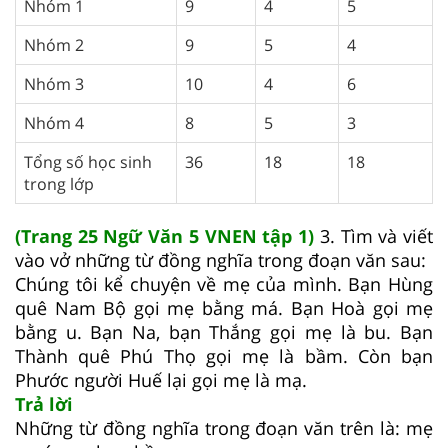
Nhóm 1
9
4
5
Nhóm 2
9
5
4
Nhóm 3
10
4
6
Nhóm 4
8
5
3
Tổng số học sinh
36
18
18
trong lớp
(Trang 25 Ngữ Văn 5 VNEN tập 1)
3. Tìm và viết
vào vở những từ đồng nghĩa trong đoạn văn sau:
Chúng tôi kể chuyện về mẹ của mình. Bạn Hùng
quê Nam Bộ gọi mẹ bằng má. Bạn Hoà gọi mẹ
bằng u. Bạn Na, bạn Thắng gọi mẹ là bu. Bạn
Thành quê Phú Thọ gọi mẹ là bầm. Còn bạn
Phước người Huế lại gọi mẹ là mạ.
Trả lời
Những từ đồng nghĩa trong đoạn văn trên là: mẹ