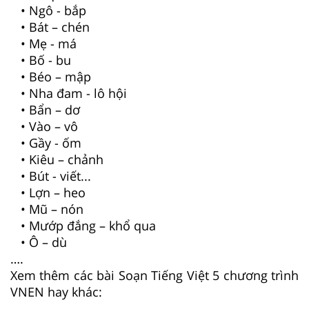
• Ngô - bắp
• Bát – chén
• Mẹ - má
• Bố - bu
• Béo – mập
• Nha đam - lô hội
• Bẩn – dơ
• Vào – vô
• Gầy - ốm
• Kiêu – chảnh
• Bút - viết...
• Lợn – heo
• Mũ – nón
• Mướp đắng – khổ qua
• Ô – dù
….
Xem thêm các bài Soạn Tiếng Việt 5 chương trình
VNEN hay khác: