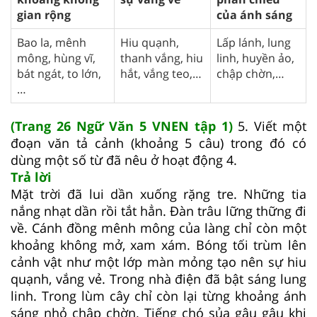
gian rộng
của ánh sáng
Bao la, mênh
Hiu quạnh,
Lấp lánh, lung
mông, hùng vĩ,
thanh vắng, hiu
linh, huyền ảo,
bát ngát, to lớn,
hắt, vắng teo,…
chập chờn,…
…
(Trang 26 Ngữ Văn 5 VNEN tập 1)
5. Viết một
đoạn văn tả cảnh (khoảng 5 câu) trong đó có
dùng một số từ đã nêu ở hoạt động 4.
Trả lời
Mặt trời đã lui dần xuống rặng tre. Những tia
nắng nhạt dần rồi tắt hẳn. Đàn trâu lững thững đi
về. Cánh đồng mênh mông của làng chỉ còn một
khoảng không mở, xam xám. Bóng tối trùm lên
cảnh vật như một lớp màn mỏng tạo nên sự hiu
quạnh, vắng vẻ. Trong nhà điện đã bật sáng lung
linh. Trong lùm cây chỉ còn lại từng khoảng ánh
sáng nhỏ chập chờn. Tiếng chó sủa gâu gâu khi