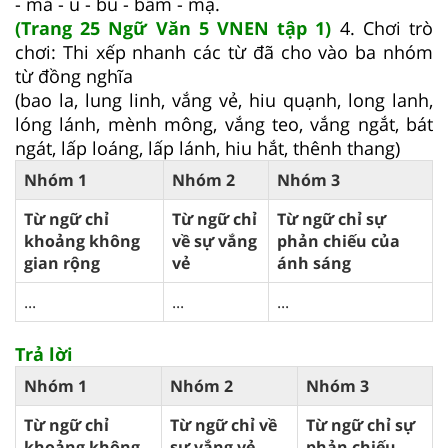
- má - u - bu - bầm - mạ.
(Trang 25 Ngữ Văn 5 VNEN tập 1)
4. Chơi trò
chơi: Thi xếp nhanh các từ đã cho vào ba nhóm
từ đồng nghĩa
(bao la, lung linh, vắng vẻ, hiu quạnh, long lanh,
lóng lánh, mènh mông, vắng teo, vắng ngắt, bát
ngát, lấp loáng, lấp lánh, hiu hắt, thênh thang)
Nhóm 1
Nhóm 2
Nhóm 3
Từ ngữ chỉ
Từ ngữ chỉ
Từ ngữ chỉ sự
khoảng không
về sự vắng
phản chiếu của
gian rộng
vẻ
ánh sáng
...
...
...
Trả lời
Nhóm 1
Nhóm 2
Nhóm 3
Từ ngữ chỉ
Từ ngữ chỉ về
Từ ngữ chỉ sự
khoảng không
sự vắng vẻ
phản chiếu