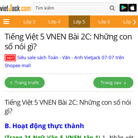
❯
Lớp 2
Lớp 3
Lớp 4
Lớp 5
Lớp 6
Lớp 7
Tiếng Việt 5 VNEN Bài 2C: Những con
số nói gì?
Siêu sale sách Toán - Văn - Anh Vietjack 07-07 trên
HOT
Shopee mall
Trang trước
Trang sau
Tiếng Việt 5 VNEN Bài 2C: Những con số nói
gì?
B. Hoạt động thực thành
(Trang 24 Ngữ Văn 5 VNEN tập 1)
1. Nhận xét