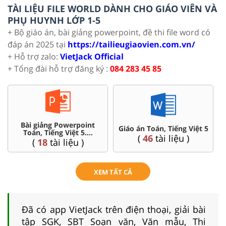
TÀI LIỆU FILE WORLD DÀNH CHO GIÁO VIÊN VÀ
PHỤ HUYNH LỚP 1-5
+ Bộ giáo án, bài giảng powerpoint, đề thi file word có
đáp án 2025 tại
https://tailieugiaovien.com.vn/
+ Hỗ trợ zalo:
VietJack Official
+ Tổng đài hỗ trợ đăng ký :
084 283 45 85
Chuyên đề dạy thêm Toán,
 Việt 5
Ôn thi vào 6 chuyên, C
Tiếng Việt ...5
)
(
4
tài liệu )
(
36
tài liệu )
XEM TẤT CẢ
Đã có app VietJack trên điện thoại, giải bài
tập SGK, SBT Soạn văn, Văn mẫu, Thi