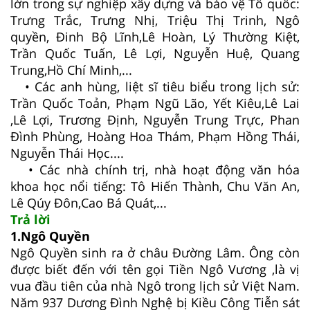
lớn trong sự nghiệp xây dựng và bảo vệ Tổ quốc:
Trưng Trắc, Trưng Nhị, Triệu Thị Trinh, Ngô
quyền, Đinh Bộ Lĩnh,Lê Hoàn, Lý Thường Kiệt,
Trần Quốc Tuấn, Lê Lợi, Nguyễn Huệ, Quang
Trung,Hồ Chí Minh,...
• Các anh hùng, liệt sĩ tiêu biểu trong lịch sử:
Trần Quốc Toản, Phạm Ngũ Lão, Yết Kiêu,Lê Lai
,Lê Lợi, Trương Định, Nguyễn Trung Trực, Phan
Đình Phùng, Hoàng Hoa Thám, Phạm Hồng Thái,
Nguyễn Thái Học....
• Các nhà chính trị, nhà hoạt động văn hóa
khoa học nổi tiếng: Tô Hiến Thành, Chu Văn An,
Lê Qúy Đôn,Cao Bá Quát,...
Trả lời
1.Ngô Quyền
Ngô Quyền sinh ra ở châu Đường Lâm. Ông còn
được biết đến với tên gọi Tiền Ngô Vương ,là vị
vua đầu tiên của nhà Ngô trong lịch sử Việt Nam.
Năm 937 Dương Đình Nghệ bị Kiều Công Tiễn sát