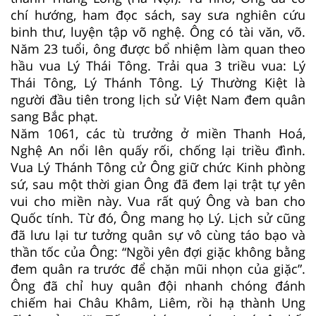
chí hướng, ham đọc sách, say sưa nghiên cứu
binh thư, luyện tập võ nghệ. Ông có tài văn, võ.
Năm 23 tuổi, ông được bổ nhiệm làm quan theo
hầu vua Lý Thái Tông. Trải qua 3 triều vua: Lý
Thái Tông, Lý Thánh Tông. Lý Thường Kiệt là
người đầu tiên trong lịch sử Việt Nam đem quân
sang Bắc phạt.
Năm 1061, các tù trưởng ở miền Thanh Hoá,
Nghệ An nổi lên quấy rối, chống lại triều đình.
Vua Lý Thánh Tông cử Ông giữ chức Kinh phòng
sứ, sau một thời gian Ông đã đem lại trật tự yên
vui cho miền này. Vua rất quý Ông và ban cho
Quốc tính. Từ đó, Ông mang họ Lý. Lịch sử cũng
đã lưu lại tư tưởng quân sự vô cùng táo bạo và
thần tốc của Ông: “Ngồi yên đợi giặc không bằng
đem quân ra trước để chặn mũi nhọn của giặc”.
Ông đã chỉ huy quân đội nhanh chóng đánh
chiếm hai Châu Khâm, Liêm, rồi hạ thành Ung