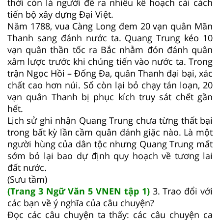
thời còn là người đề ra nhiều kế hoạch cải cách
tiến bộ xây dựng Đại Việt.
Năm 1788, vua Càng Long đem 20 vạn quân Mãn
Thanh sang đánh nước ta. Quang Trung kéo 10
vạn quân thần tốc ra Bắc nhằm đón đánh quân
xâm lược trước khi chúng tiến vào nước ta. Trong
trận Ngọc Hồi – Đống Đa, quân Thanh đại bại, xác
chất cao hơn núi. Số còn lại bỏ chạy tán loạn, 20
vạn quân Thanh bị phục kích truy sát chết gần
hết.
Lịch sử ghi nhận Quang Trung chưa từng thất bại
trong bất kỳ lần cầm quân đánh giặc nào. Là một
người hùng của dân tộc nhưng Quang Trung mất
sớm bỏ lại bao dự định quy hoạch về tương lai
đất nước.
(Sưu tầm)
(Trang 3 Ngữ Văn 5 VNEN tập 1)
3. Trao đổi với
các bạn về ý nghĩa của câu chuyện?
Đọc các câu chuyện ta thấy: các câu chuyện ca