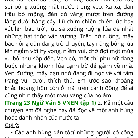
soi bóng xuống mặt nước trong veo. Xa xa, đàn
trâu bò mộng, đàn bò vàng mượt trên đường
làng dưới hàng cây. Lũ chim chiền chiện lúc bay
vút lên bầu trời, lúc sà xuống ruộng lúa để nhặt
những hạt thóc vấn vương. Trên bờ ruộng, mấy
bác nông dân đang trò chuyện, tay nâng bông lúa
lên ngắm với hy vọng, niềm vui, chờ đợi một mùa
vụ bội thu sắp đến. Ven bờ, một chị phụ nữ đang
buộc những khóm lúa cạnh bờ để gánh về nhà.
Ven đường, mấy bạn nhỏ đang đi học về với tâm
trạng vui cười, thích thú. Em ước sao khoảng
khắc hoàng hôn còn ở mãi trên cánh đồng để ai
cũng nhìn thấy một màu vàng của no ấm.
(Trang 23 Ngữ Văn 5 VNEN tập 1)
2. Kể một câu
chuyện em đã nghe hay đã đọc về một anh hùng
hoặc danh nhân của nước ta
Gợi ý:
• Các anh hùng dân tộc( những người có công