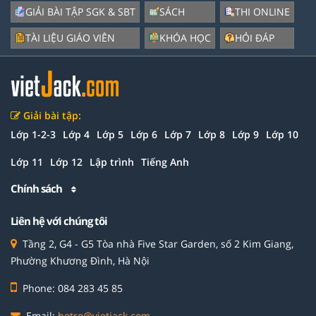
GIẢI BÀI TẬP SGK & SBT
SÁCH
THI ONLINE
TÀI LIỆU GIÁO VIÊN
KHÓA HỌC
HỎI ĐÁP
Giải bài tập:
Lớp 1-2-3
Lớp 4
Lớp 5
Lớp 6
Lớp 7
Lớp 8
Lớp 9
Lớp 10
Lớp 11
Lớp 12
Lập trình
Tiếng Anh
Chính sách
Liên hệ với chúng tôi
Tầng 2, G4 - G5 Tòa nhà Five Star Garden, số 2 Kim Giang,
Phường Khương Đình, Hà Nội
Phone: 084 283 45 85
Email:
hotro@vietjack.com