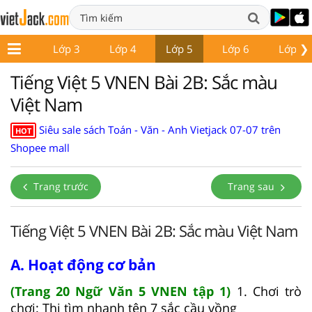
❯
Lớp 2
Lớp 3
Lớp 4
Lớp 5
Lớp 6
Lớp 7
Tiếng Việt 5 VNEN Bài 2B: Sắc màu
Việt Nam
Siêu sale sách Toán - Văn - Anh Vietjack 07-07 trên
HOT
Shopee mall
Trang trước
Trang sau
Tiếng Việt 5 VNEN Bài 2B: Sắc màu Việt Nam
A. Hoạt động cơ bản
(Trang 20 Ngữ Văn 5 VNEN tập 1)
1. Chơi trò
chơi: Thi tìm nhanh tên 7 sắc cầu vồng