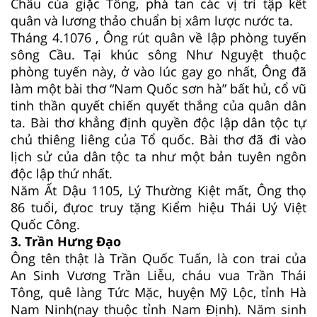
Châu của giặc Tống, phá tan các vị trí tập kết
quân và lương thảo chuẩn bị xâm lược nước ta.
Tháng 4.1076 , Ông rút quân về lập phòng tuyến
sông Cầu. Tại khúc sông Như Nguyệt thuộc
phòng tuyến này, ở vào lúc gay go nhất, Ông đã
làm một bài thơ “Nam Quốc sơn hà” bất hủ, cổ vũ
tinh thần quyết chiến quyết thắng của quân dân
ta. Bài thơ khẳng định quyền độc lập dân tộc tự
chủ thiêng liêng của Tổ quốc. Bài thơ đã đi vào
lịch sử của dân tộc ta như một bản tuyên ngôn
độc lập thứ nhất.
Năm Ất Dậu 1105, Lý Thường Kiệt mất, Ông thọ
86 tuổi, đựoc truy tặng Kiểm hiệu Thái Uý Việt
Quốc Công.
3. Trần Hưng Đạo
Ông tên thật là Trần Quốc Tuấn, là con trai của
An Sinh Vương Trần Liễu, cháu vua Trần Thái
Tông, quê làng Tức Mặc, huyện Mỹ Lộc, tỉnh Hà
Nam Ninh(nay thuộc tỉnh Nam Định). Năm sinh