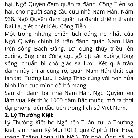
hại, Ngô Quyền đem quân ra đánh. Công Tiễn sợ
hãi, cho người sang cầu cứu nhà Nam Hán. Năm
938, Ngô Quyền đem quân ra đánh chiếm thành
Đại La, giết chết Kiều Công Tiễn.
Một trong những chiến tích đáng nể nhất của
Ngô Quyền chính là trận đánh quân Nam Hán
trên sông Bạch Đằng. Lợi dụng thủy triều lên
xuống, ông cho đóng cọc gỗ bịt sắt xuống lòng
sông, chuẩn bị chờ giặc sa lưới. Kết quả trận
đánh này thì ai cũng rõ, quân Nam Hán thất bại
tan tát. Tướng Lưu Hoàng Tháo cùng với hơn nửa
binh lính của mình đã bỏ mạng.
Sau khi đánh bại nhà Nam Hán, Ngô Quyền lên
làm vua, kết thúc 1000 năm Bắc thuộc, mở ra thời
đại phong kiến đầu tiên trong lịch sử Việt Nam.
2. Lý Thường Kiệt
Lý Thường Kiệt họ Ngô tên Tuấn, tự là Thường
Kiệt, sinh năm Kỷ Mùi 1019, quê ở phủ Thái Hoà,
thành Thăng Long (Hà Nội). Từ nhỏ, Ông đã có