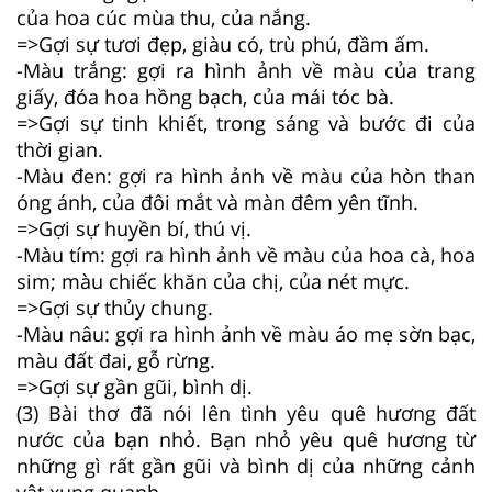
của hoa cúc mùa thu, của nắng.
=>Gợi sự tươi đẹp, giàu có, trù phú, đầm ấm.
-Màu trắng: gợi ra hình ảnh về màu của trang
giấy, đóa hoa hồng bạch, của mái tóc bà.
=>Gợi sự tinh khiết, trong sáng và bước đi của
thời gian.
-Màu đen: gợi ra hình ảnh về màu của hòn than
óng ánh, của đôi mắt và màn đêm yên tĩnh.
=>Gợi sự huyền bí, thú vị.
-Màu tím: gợi ra hình ảnh về màu của hoa cà, hoa
sim; màu chiếc khăn của chị, của nét mực.
=>Gợi sự thủy chung.
-Màu nâu: gợi ra hình ảnh về màu áo mẹ sờn bạc,
màu đất đai, gỗ rừng.
=>Gợi sự gần gũi, bình dị.
(3) Bài thơ đã nói lên tình yêu quê hương đất
nước của bạn nhỏ. Bạn nhỏ yêu quê hương từ
những gì rất gần gũi và bình dị của những cảnh
vật xung quanh.