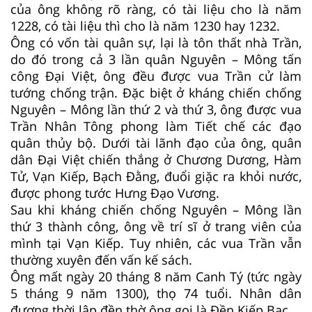
của ông không rõ ràng, có tài liệu cho là năm
1228, có tài liệu thì cho là năm 1230 hay 1232.
Ông có vốn tài quân sự, lại là tôn thất nhà Trần,
do đó trong cả 3 lần quân Nguyên – Mông tấn
công Đại Việt, ông đều được vua Trần cử làm
tướng chống trận. Đặc biệt ở kháng chiến chống
Nguyên – Mông lần thứ 2 và thứ 3, ông được vua
Trần Nhân Tông phong làm Tiết chế các đạo
quân thủy bộ. Dưới tài lãnh đạo của ông, quân
dân Đại Việt chiến thắng ở Chương Dương, Hàm
Tử, Vạn Kiếp, Bạch Đằng, đuổi giặc ra khỏi nước,
được phong tước Hưng Đạo Vương.
Sau khi kháng chiến chống Nguyên – Mông lần
thứ 3 thành công, ông về trí sĩ ở trang viên của
mình tại Vạn Kiếp. Tuy nhiên, các vua Trần vẫn
thường xuyên đến vấn kế sách.
Ông mất ngày 20 tháng 8 năm Canh Tý (tức ngày
5 tháng 9 năm 1300), thọ 74 tuổi. Nhân dân
đương thời lập đền thờ ông gọi là Đền Kiếp Bạc.