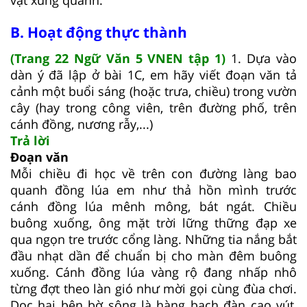
B. Hoạt động thực thành
(Trang 22 Ngữ Văn 5 VNEN tập 1)
1. Dựa vào
dàn ý đã lập ở bài 1C, em hãy viết đoạn văn tả
cảnh một buổi sáng (hoặc trưa, chiều) trong vườn
cây (hay trong công viên, trên đường phố, trên
cánh đồng, nương rẫy,...)
Trả lời
Đoạn văn
Mỗi chiều đi học về trên con đường làng bao
quanh đồng lúa em như thả hồn mình trước
cánh đồng lúa mênh mông, bát ngát. Chiều
buông xuống, ông mặt trời lững thững đạp xe
qua ngọn tre trước cổng làng. Những tia nắng bắt
đầu nhạt dần để chuẩn bị cho màn đêm buông
xuống. Cánh đồng lúa vàng rộ đang nhấp nhô
từng đợt theo làn gió như mời gọi cùng đùa chơi.
Dọc hai bên bờ sông là hàng bạch đàn cao vút,