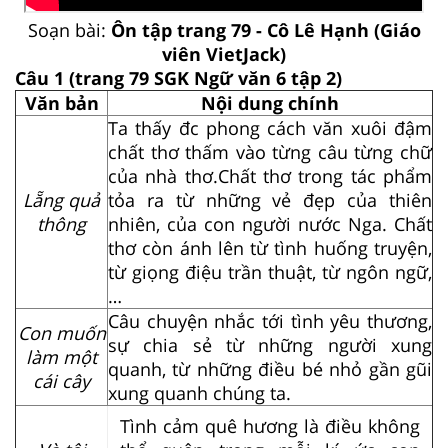
Soạn bài:
Ôn tập trang 79 - Cô Lê Hạnh (Giáo
viên VietJack)
Câu 1 (trang 79 SGK Ngữ văn 6 tập 2)
Văn bản
Nội dung chính
Ta thấy đc phong cách văn xuôi đậm
chất thơ thấm vào từng câu từng chữ
của nhà thơ.Chất thơ trong tác phẩm
Lẵng quả
tỏa ra từ những vẻ đẹp của thiên
thông
nhiên, của con người nước Nga. Chất
thơ còn ánh lên từ tình huống truyện,
từ giọng điệu trần thuật, từ ngôn ngữ,
…
Câu chuyện nhắc tới tình yêu thương,
Con muốn
sự chia sẻ từ những người xung
làm một
quanh, từ những điều bé nhỏ gần gũi
cái cây
xung quanh chúng ta.
Tình cảm quê hương là điều không