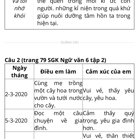
Và tôi
thể quên trong mỗi kí ức con
nhớ
người. những kỉ niện trong quá khứ
khói
giúp nuôi dưỡng tâm hồn ta trong
hiện tại.
QUẢNG CÁO
Câu 2 (trang 79 SGK Ngữ văn 6 tập 2)
Ngày
Điều em làm
Cảm xúc của em
tháng
Cùng mẹ trồng
một cây hoa trong
Vui vẻ, thấy yêu
2-3-2020
vườn và tưới nước
cây, yêu hoa.
cho cây.
Đọc một câu
Cảm thấy quý
5-3-2020
chuyện về gia
trọng, yêu gia đình
đình.
hơn.
Vui vẻ, thân thiết