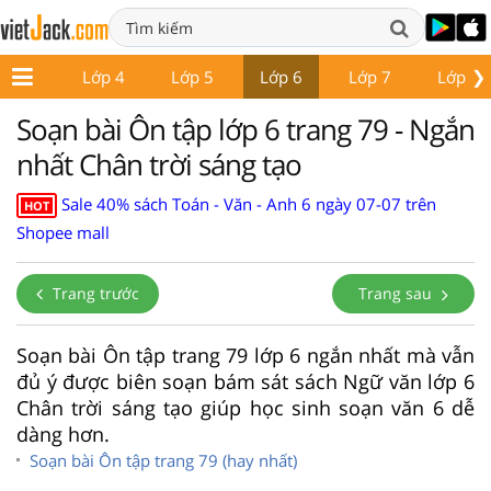
❯
Lớp 3
Lớp 4
Lớp 5
Lớp 6
Lớp 7
Lớp 8
Soạn bài Ôn tập lớp 6 trang 79 - Ngắn
nhất Chân trời sáng tạo
Sale 40% sách Toán - Văn - Anh 6 ngày 07-07 trên
HOT
Shopee mall
Trang trước
Trang sau
Soạn bài Ôn tập trang 79 lớp 6 ngắn nhất mà vẫn
đủ ý được biên soạn bám sát sách Ngữ văn lớp 6
Chân trời sáng tạo giúp học sinh soạn văn 6 dễ
dàng hơn.
Soạn bài Ôn tập trang 79 (hay nhất)