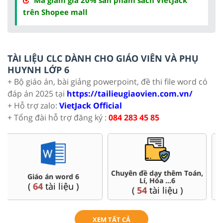
trên Shopee mall
TÀI LIỆU CLC DÀNH CHO GIÁO VIÊN VÀ PHỤ
HUYNH LỚP 6
+ Bộ giáo án, bài giảng powerpoint, đề thi file word có
đáp án 2025 tại
https://tailieugiaovien.com.vn/
+ Hỗ trợ zalo:
VietJack Official
+ Tổng đài hỗ trợ đăng ký :
084 283 45 85
,
Đề thi HSG 6
Trắc nghiệm đúng sai 6
(
4
tài liệu )
(
26
tài liệu )
XEM TẤT CẢ