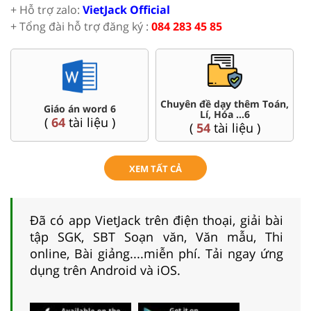
+ Hỗ trợ zalo:
VietJack Official
+ Tổng đài hỗ trợ đăng ký :
084 283 45 85
Chuyên đề dạy thêm Toán,
Giáo án word 6
Lí, Hóa ...6
(
64
tài liệu )
(
54
tài liệu )
XEM TẤT CẢ
Đã có app VietJack trên điện thoại, giải bài
tập SGK, SBT Soạn văn, Văn mẫu, Thi
online, Bài giảng....miễn phí. Tải ngay ứng
dụng trên Android và iOS.