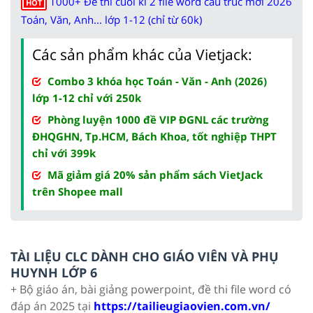
1000+ Đề thi cuối kì 2 file word cấu trúc mới 2026
HOT
Toán, Văn, Anh... lớp 1-12 (chỉ từ 60k)
Các sản phẩm khác của Vietjack:
Combo 3 khóa học Toán - Văn - Anh (2026)
lớp 1-12 chỉ với 250k
Phòng luyện 1000 đề VIP ĐGNL các trường
ĐHQGHN, Tp.HCM, Bách Khoa, tốt nghiệp THPT
chỉ với 399k
Mã giảm giá 20% sản phẩm sách VietJack
trên Shopee mall
TÀI LIỆU CLC DÀNH CHO GIÁO VIÊN VÀ PHỤ
HUYNH LỚP 6
+ Bộ giáo án, bài giảng powerpoint, đề thi file word có
đáp án 2025 tại
https://tailieugiaovien.com.vn/