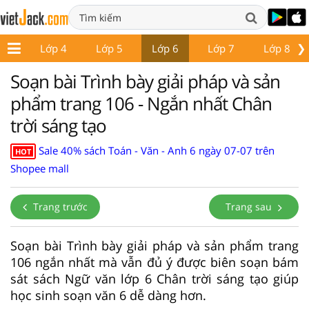
❯
p 3
Lớp 4
Lớp 5
Lớp 6
Lớp 7
Lớp 8
Soạn bài Trình bày giải pháp và sản
phẩm trang 106 - Ngắn nhất Chân
trời sáng tạo
Sale 40% sách Toán - Văn - Anh 6 ngày 07-07 trên
HOT
Shopee mall
Trang trước
Trang sau
Soạn bài Trình bày giải pháp và sản phẩm trang
106 ngắn nhất mà vẫn đủ ý được biên soạn bám
sát sách Ngữ văn lớp 6 Chân trời sáng tạo giúp
học sinh soạn văn 6 dễ dàng hơn.