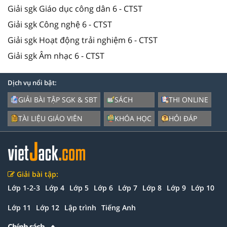
Giải sgk Giáo dục công dân 6 - CTST
Giải sgk Công nghệ 6 - CTST
Giải sgk Hoạt động trải nghiệm 6 - CTST
Giải sgk Âm nhạc 6 - CTST
Dịch vụ nổi bật:
GIẢI BÀI TẬP SGK & SBT
SÁCH
THI ONLINE
TÀI LIỆU GIÁO VIÊN
KHÓA HỌC
HỎI ĐÁP
Giải bài tập:
Lớp 1-2-3
Lớp 4
Lớp 5
Lớp 6
Lớp 7
Lớp 8
Lớp 9
Lớp 10
Lớp 11
Lớp 12
Lập trình
Tiếng Anh
Chính sách